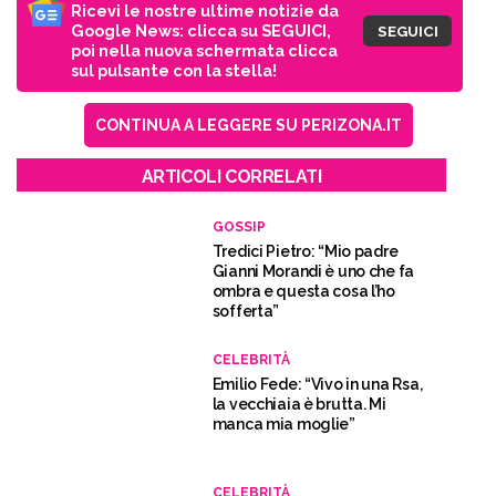
Ricevi le nostre ultime notizie da
Google News: clicca su SEGUICI,
SEGUICI
poi nella nuova schermata clicca
sul pulsante con la stella!
CONTINUA A LEGGERE SU PERIZONA.IT
ARTICOLI CORRELATI
GOSSIP
Tredici Pietro: “Mio padre
Gianni Morandi è uno che fa
ombra e questa cosa l’ho
sofferta”
CELEBRITÀ
Emilio Fede: “Vivo in una Rsa,
la vecchiaia è brutta. Mi
manca mia moglie”
CELEBRITÀ