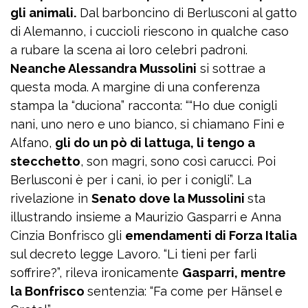
gli animali.
Dal barboncino di Berlusconi al gatto
di Alemanno, i cuccioli riescono in qualche caso
a rubare la scena ai loro celebri padroni.
Neanche Alessandra Mussolini
si sottrae a
questa moda. A margine di una conferenza
stampa la “duciona” racconta: ““Ho due conigli
nani, uno nero e uno bianco, si chiamano Fini e
Alfano,
gli do un pò di lattuga, li tengo a
stecchetto
, son magri, sono così carucci. Poi
Berlusconi è per i cani, io per i conigli”. La
rivelazione in
Senato dove la Mussolini
sta
illustrando insieme a Maurizio Gasparri e Anna
Cinzia Bonfrisco gli
emendamenti di Forza Italia
sul decreto legge Lavoro. “Li tieni per farli
soffrire?”, rileva ironicamente
Gasparri, mentre
la Bonfrisco
sentenzia: “Fa come per Hänsel e