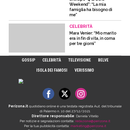
Weekend”: “La mia
famiglia ha bisogno di
me”
CELEBRITÀ
Mara Venier: “Mio marito
era in fin di vita, in coma
per tre giorni”
GOSSIP
CELEBRITÀ
TELEVISIONE
BELVE
ISOLA DEI FAMOSI
VERISSIMO
Perizona.it
quotidiano online è una testata registrata Aut. del tribunale
di Palermo n. 10 del 27/12/2021
Direttore responsabile
: Daniela Vitello
Per notizie e segnalazioni contatta:
redazione@perizona.it
Per la tua pubblicità contatta:
marketing@perizona.it