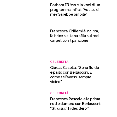
Barbara D’Urso e la voci di un
programma in Rai: “Veti su di
me? Sarebbe orribile”
Francesca Chillemi è incinta,
l’attrice siciliana sfila sul red
carpet con il pancione
CELEBRITÀ
Giucas Casella: “Sono fluido
e parlo con Berlusconi. È
come se l’avessi sempre
vicino”
CELEBRITÀ
Francesca Pascale e la prima
notte d’amore con Berlusconi:
“Gli dissi: ‘Ti desidero'”