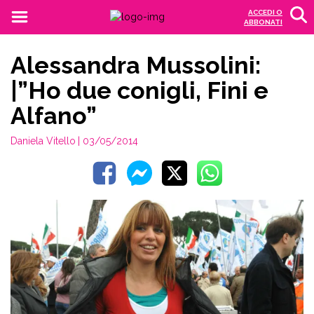
ACCEDI O
ABBONATI
Alessandra Mussolini:
|”Ho due conigli, Fini e
Alfano”
Daniela Vitello
| 03/05/2014