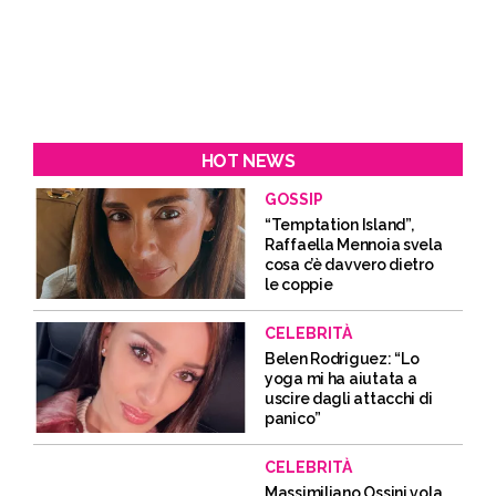
HOT NEWS
GOSSIP
“Temptation Island”,
Raffaella Mennoia svela
cosa c’è davvero dietro
le coppie
CELEBRITÀ
Belen Rodriguez: “Lo
yoga mi ha aiutata a
uscire dagli attacchi di
panico”
CELEBRITÀ
Massimiliano Ossini vola