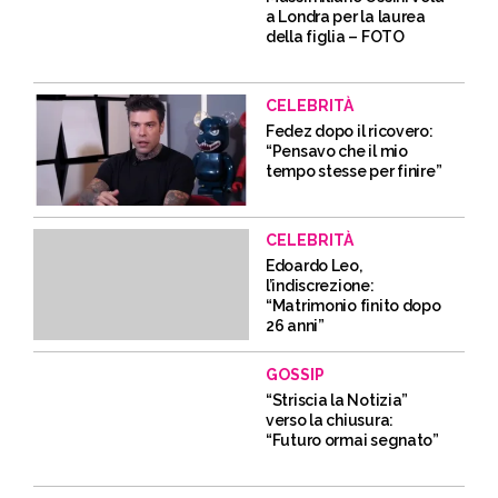
a Londra per la laurea
della figlia – FOTO
CELEBRITÀ
Fedez dopo il ricovero:
“Pensavo che il mio
tempo stesse per finire”
CELEBRITÀ
Edoardo Leo,
l’indiscrezione:
“Matrimonio finito dopo
26 anni”
GOSSIP
“Striscia la Notizia”
verso la chiusura:
“Futuro ormai segnato”