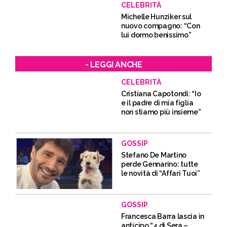
CELEBRITÀ
Michelle Hunziker sul
nuovo compagno: “Con
lui dormo benissimo”
- LEGGI ANCHE
CELEBRITÀ
Cristiana Capotondi: “Io
e il padre di mia figlia
non stiamo più insieme”
GOSSIP
Stefano De Martino
perde Gennarino: tutte
le novità di “Affari Tuoi”
GOSSIP
Francesca Barra lascia in
anticipo “4 di Sera –