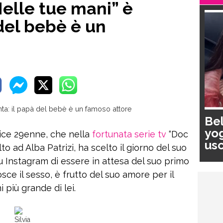
Nelle tue mani” è
 del bebè è un
Bel
yog
rice 29enne, che nella
fortunata serie tv
“Doc
usc
lto ad Alba Patrizi, ha scelto il giorno del suo
pa
Instagram di essere in attesa del suo primo
nosce il sesso, è frutto del suo amore per il
i più grande di lei.
Silvia