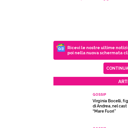
Ricevi le nostre ultime notiz
poi nella nuova schermata cli
CONTINUA 
ART
GOSSIP
Virginia Bocelli, fig
di Andrea, nel cast 
“Mare Fuori”