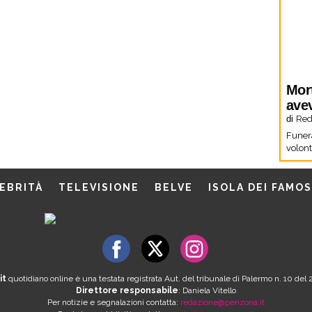
Mor
ave
di
Red
Funera
volon
EBRITÀ
TELEVISIONE
BELVE
ISOLA DEI FAMOS
it
quotidiano online è una testata registrata Aut. del tribunale di Palermo n. 10 de
Direttore responsabile
: Daniela Vitello
Per notizie e segnalazioni contatta:
redazione@perizona.it