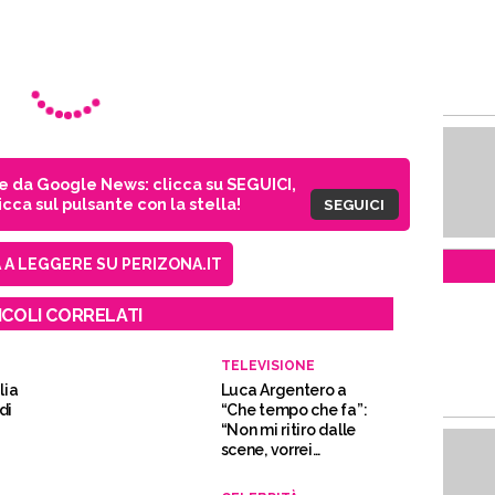
ie da Google News: clicca su SEGUICI,
cca sul pulsante con la stella!
SEGUICI
A LEGGERE SU PERIZONA.IT
ICOLI CORRELATI
TELEVISIONE
lia
Luca Argentero a
di
“Che tempo che fa”:
“Non mi ritiro dalle
scene, vorrei
condurre Sanremo”