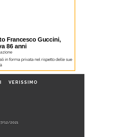
to Francesco Guccini,
va 86 anni
azione
li in forma privata nel rispetto delle sue
tà
I
VERISSIMO
l 27/12/2021