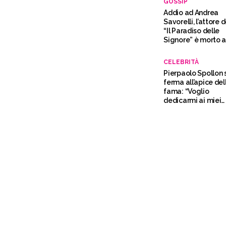
GOSSIP
Addio ad Andrea
Savorelli, l’attore 
“Il Paradiso delle
Signore” è morto 
30 anni
CELEBRITÀ
Pierpaolo Spollon 
ferma all’apice del
fama: “Voglio
dedicarmi ai miei
figli”