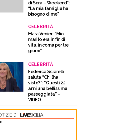
di Sera – Weekend”:
“La mia famiglia ha
bisogno di me”
CELEBRITÀ
Mara Venier: “Mio
marito era in fin di
vita, in coma per tre
giorni”
CELEBRITÀ
Federica Sciarelli
saluta “Chi l’ha
visto?”: “Questi 22
anni una bellissima
passeggiata” –
VIDEO
TIZIE DI
TO