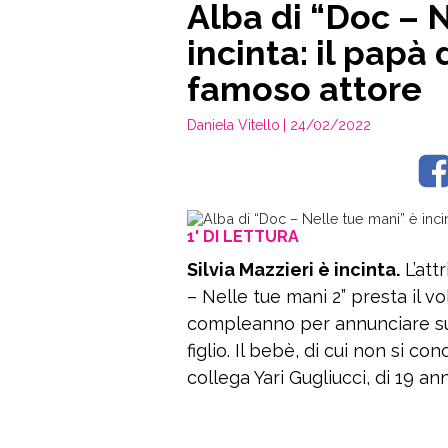
Alba di “Doc – 
incinta: il papà
famoso attore
Daniela Vitello
| 24/02/2022
1' DI LETTURA
Silvia Mazzieri è incinta.
L’att
– Nelle tue mani 2” presta il vo
compleanno per annunciare su 
figlio. Il bebè, di cui non si co
collega Yari Gugliucci, di 19 ann