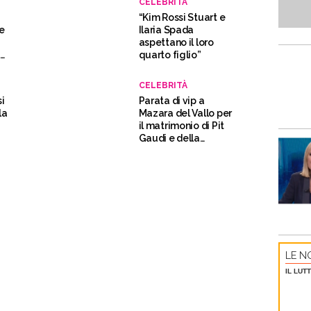
CELEBRITÀ
“Kim Rossi Stuart e
de
Ilaria Spada
aspettano il loro
a
quarto figlio”
CELEBRITÀ
si
Parata di vip a
la
Mazara del Vallo per
il matrimonio di Pit
Gaudi e della
modella Niki Wu Jie
LE NO
IL LUT