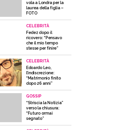
vola a Londra per la
laurea della figlia –
FOTO
CELEBRITÀ
Fedez dopo il
ricovero: “Pensavo
che il mio tempo
stesse per finire”
CELEBRITÀ
Edoardo Leo,
l’indiscrezione:
“Matrimonio finito
dopo 26 anni”
GOSSIP
“Striscia la Notizia”
verso la chiusura:
“Futuro ormai
segnato”