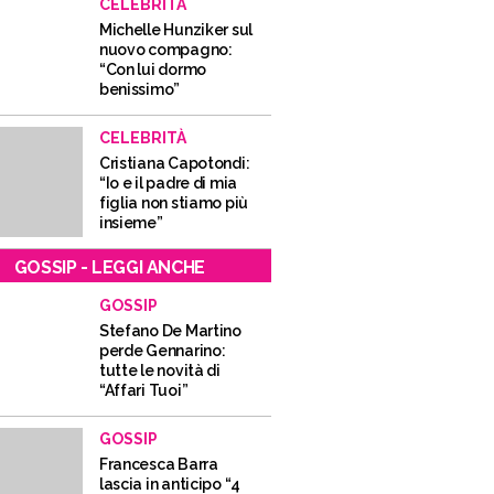
CELEBRITÀ
Michelle Hunziker sul
nuovo compagno:
“Con lui dormo
benissimo”
CELEBRITÀ
Cristiana Capotondi:
“Io e il padre di mia
figlia non stiamo più
insieme”
GOSSIP - LEGGI ANCHE
GOSSIP
Stefano De Martino
perde Gennarino:
tutte le novità di
“Affari Tuoi”
GOSSIP
Francesca Barra
lascia in anticipo “4