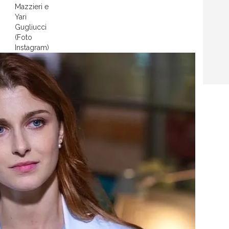
Mazzieri e
Yari
Gugliucci
(Foto
Instagram)