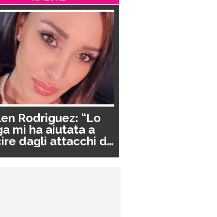
en Rodriguez: “Lo
a mi ha aiutata a
ire dagli attacchi di
nico”