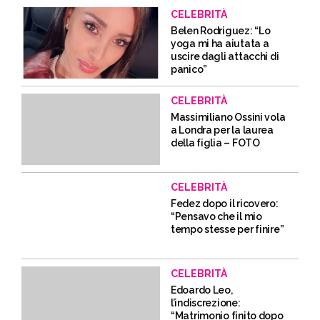
CELEBRITÀ
Belen Rodriguez: “Lo
yoga mi ha aiutata a
uscire dagli attacchi di
panico”
CELEBRITÀ
Massimiliano Ossini vola
a Londra per la laurea
della figlia – FOTO
CELEBRITÀ
Fedez dopo il ricovero:
“Pensavo che il mio
tempo stesse per finire”
CELEBRITÀ
Edoardo Leo,
l’indiscrezione:
“Matrimonio finito dopo