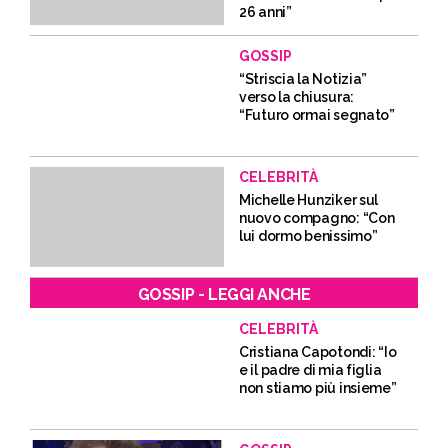
26 anni”
GOSSIP
“Striscia la Notizia”
verso la chiusura:
“Futuro ormai segnato”
CELEBRITÀ
Michelle Hunziker sul
nuovo compagno: “Con
lui dormo benissimo”
GOSSIP - LEGGI ANCHE
CELEBRITÀ
Cristiana Capotondi: “Io
e il padre di mia figlia
non stiamo più insieme”