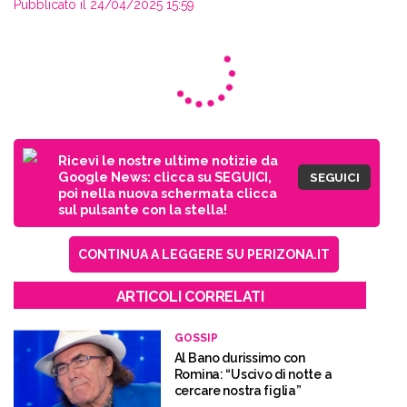
Pubblicato il 24/04/2025 15:59
Ricevi le nostre ultime notizie da
Google News: clicca su SEGUICI,
SEGUICI
poi nella nuova schermata clicca
sul pulsante con la stella!
CONTINUA A LEGGERE SU PERIZONA.IT
ARTICOLI CORRELATI
GOSSIP
Al Bano durissimo con
Romina: “Uscivo di notte a
cercare nostra figlia”