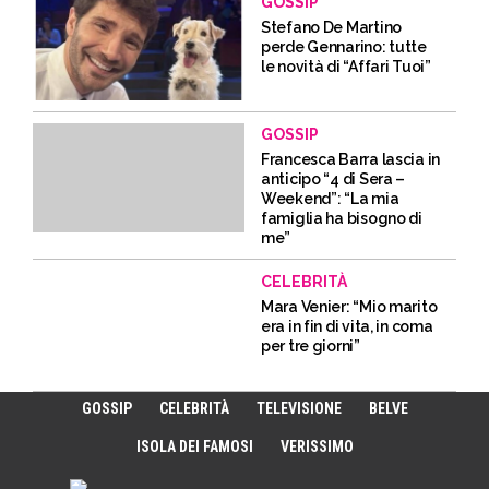
GOSSIP
Stefano De Martino
perde Gennarino: tutte
le novità di “Affari Tuoi”
GOSSIP
Francesca Barra lascia in
anticipo “4 di Sera –
Weekend”: “La mia
famiglia ha bisogno di
me”
CELEBRITÀ
Mara Venier: “Mio marito
era in fin di vita, in coma
per tre giorni”
GOSSIP
CELEBRITÀ
TELEVISIONE
BELVE
ISOLA DEI FAMOSI
VERISSIMO