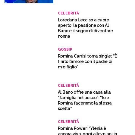
CELEBRITÀ
Loredana Lecciso a cuore
aperto: la passione con Al
Bano e il sogno di diventare
nonna
GOSSIP
Romina Carrisi torna single: “È
finito l’amore con il padre di
mio figlio”
CELEBRITÀ
Al Bano offre una casa alla
“famiglia nel bosco”: “Io e
Romina facemmo la stessa
scelta”
CELEBRITÀ
Romina Power: “Ylenia è
ancora viva, oggi allevo api in