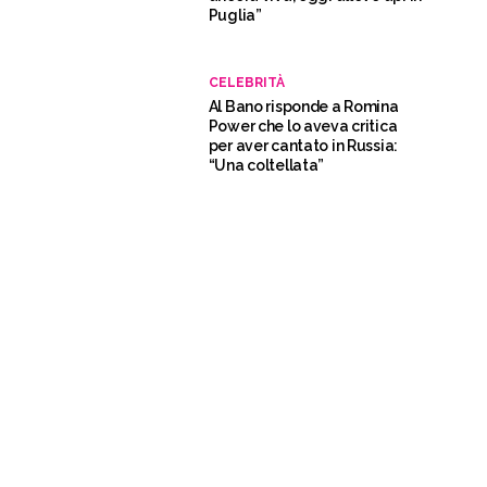
Puglia”
CELEBRITÀ
Al Bano risponde a Romina
Power che lo aveva critica
per aver cantato in Russia:
“Una coltellata”