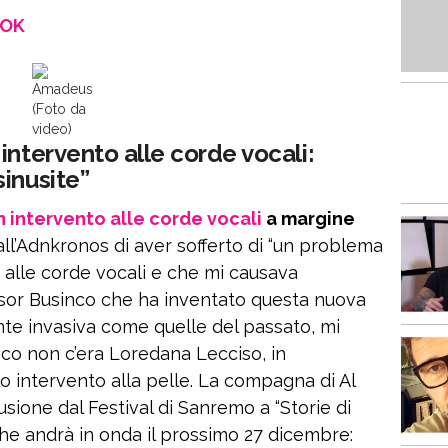
OOK
Amadeus
(Foto da
video)
intervento alle corde vocali:
inusite”
n intervento alle corde vocali
a margine
ll’Adnkronos di aver sofferto di “un problema
o alle corde vocali e che mi causava
ssor Businco che ha inventato questa nuova
nte invasiva come quelle del passato, mi
anco non c’era Loredana Lecciso, in
 intervento alla pelle. La compagna di Al
sione dal Festival di Sanremo a “Storie di
che andrà in onda il prossimo 27 dicembre: