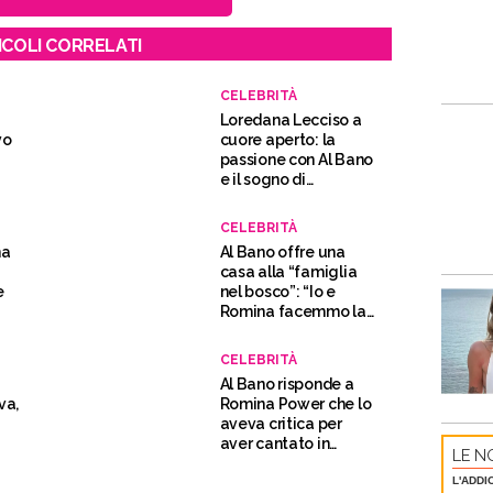
ICOLI CORRELATI
CELEBRITÀ
Loredana Lecciso a
vo
cuore aperto: la
passione con Al Bano
e il sogno di
diventare nonna
CELEBRITÀ
na
Al Bano offre una
casa alla “famiglia
e
nel bosco”: “Io e
Romina facemmo la
stessa scelta”
CELEBRITÀ
Al Bano risponde a
va,
Romina Power che lo
aveva critica per
aver cantato in
LE NO
Russia: “Una
L'ADDI
coltellata”