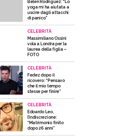
Belen Rodriguez: “Lo
yoga mi ha aiutata a
uscire dagli attacchi
di panico”
CELEBRITÀ
Massimiliano Ossini
vola a Londra per la
laurea della figlia –
FOTO
CELEBRITÀ
Fedez dopo il
ricovero: “Pensavo
che il mio tempo
stesse per finire”
CELEBRITÀ
Edoardo Leo,
l’indiscrezione:
“Matrimonio finito
dopo 26 anni”