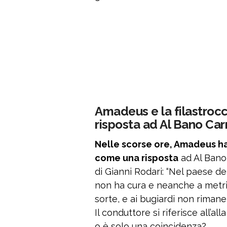
Amadeus e la filastroc
risposta ad Al Bano Carr
Nelle scorse ore, Amadeus h
come una risposta
ad Al Bano C
di Gianni Rodari: “Nel paese de
non ha cura e neanche a metri 
sorte, e ai bugiardi non rimane
Il conduttore si riferisce all’al
o è solo una coincidenza?