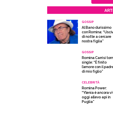
ART
GOSSIP
Al Bano durissimo
con Romina: “Usci
di notte a cercare
nostra figlia”
GOSSIP
Romina Carrisi tor
single: “È finito
l’amore con il padr
di mio figlio”
CELEBRITÀ
Romina Power:
“Ylenia è ancora vi
oggi allevo api in
Puglia”