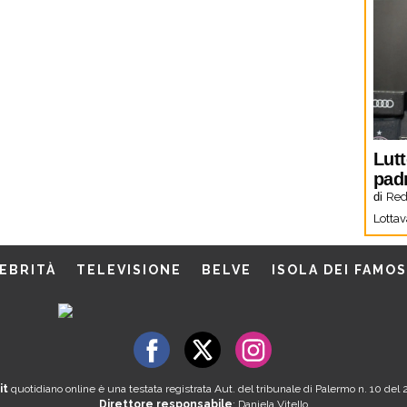
Lutt
pad
di
Red
Lottav
EBRITÀ
TELEVISIONE
BELVE
ISOLA DEI FAMOS
it
quotidiano online è una testata registrata Aut. del tribunale di Palermo n. 10 de
Direttore responsabile
: Daniela Vitello