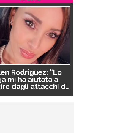
en Rodriguez: “Lo
a mi ha aiutata a
ire dagli attacchi di
nico”