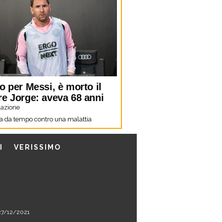
o per Messi, è morto il
re Jorge: aveva 68 anni
azione
a da tempo contro una malattia
I
VERISSIMO
l 27/12/2021