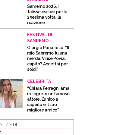
Sanremo 2026, i
Jalisse esclusi per la
29esima volta: la
reazione
FESTIVAL DI
SANREMO
Giorgio Panariello: “Il
mio Sanremo fu una
me*da. Vinse Povia,
capito? Accettai per
soldi”
CELEBRITÀ
“Chiara Ferragni ama
in segreto un famoso
attore. L’unico a
saperlo è il suo
migliore amico”
TIZIE DI
O