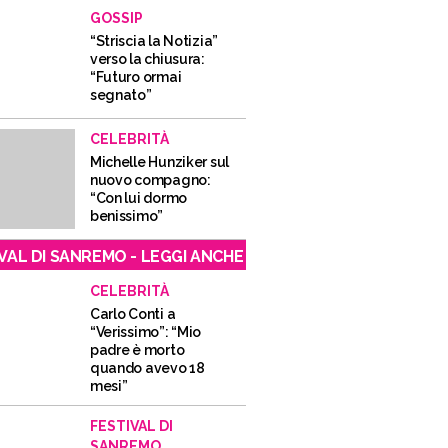
GOSSIP
“Striscia la Notizia”
verso la chiusura:
“Futuro ormai
segnato”
CELEBRITÀ
Michelle Hunziker sul
nuovo compagno:
“Con lui dormo
benissimo”
VAL DI SANREMO - LEGGI ANCHE
CELEBRITÀ
Carlo Conti a
“Verissimo”: “Mio
padre è morto
quando avevo 18
mesi”
FESTIVAL DI
SANREMO