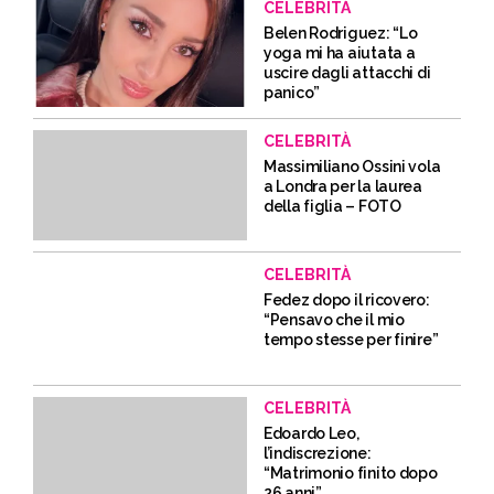
CELEBRITÀ
Belen Rodriguez: “Lo
yoga mi ha aiutata a
uscire dagli attacchi di
panico”
CELEBRITÀ
Massimiliano Ossini vola
a Londra per la laurea
della figlia – FOTO
CELEBRITÀ
Fedez dopo il ricovero:
“Pensavo che il mio
tempo stesse per finire”
CELEBRITÀ
Edoardo Leo,
l’indiscrezione:
“Matrimonio finito dopo
26 anni”