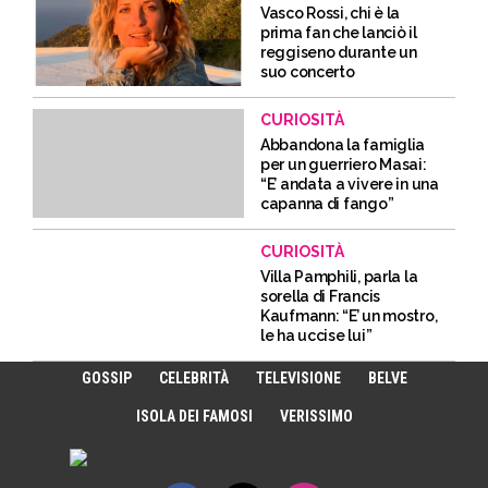
Vasco Rossi, chi è la
prima fan che lanciò il
reggiseno durante un
suo concerto
CURIOSITÀ
Abbandona la famiglia
per un guerriero Masai:
“E’ andata a vivere in una
capanna di fango”
CURIOSITÀ
Villa Pamphili, parla la
sorella di Francis
Kaufmann: “E’ un mostro,
le ha uccise lui”
GOSSIP
CELEBRITÀ
TELEVISIONE
BELVE
ISOLA DEI FAMOSI
VERISSIMO