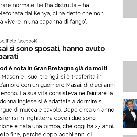
are normale, lei l’ha distrutta – ha
elefonata dal Kenya, ci ha detto che non
a vivere in una capanna di fango”.
d (Foto facebook)
sai si sono sposati, hanno avuto
parati
od è nota in Gran Bretagna già da molti
Mason e i suoi tre figli, si è trasferita in
d’amore con un guerriero Masai, di dieci anni
mencho. La sua vita consisteva nell’aiutare la
 donna inglese si è adattata a dormire su
angue di mucca e cavolo. Dopo circa un anno
sferirsi in Inghilterra dove i due sono
unione è nata una bimba, che oggi ha 27 anni.
ieto fine, perché dopo pochi anni di