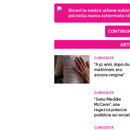
Ricevi le nostre ultime notiz
poi nella nuova schermata cli
CONTINUA 
ART
CURIOSITÀ
“A 51 anni, dopo d
matrimoni, ero
ancora vergine”
CURIOSITÀ
“Sono Maddie
McCann”, una
ragazza polacca
pubblica sui social 
test del Dna
CURIOSITÀ