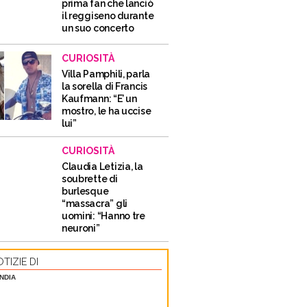
prima fan che lanciò
il reggiseno durante
un suo concerto
CURIOSITÀ
Villa Pamphili, parla
la sorella di Francis
Kaufmann: “E’ un
mostro, le ha uccise
lui”
CURIOSITÀ
Claudia Letizia, la
soubrette di
burlesque
“massacra” gli
uomini: “Hanno tre
neuroni”
TIZIE DI
NDIA