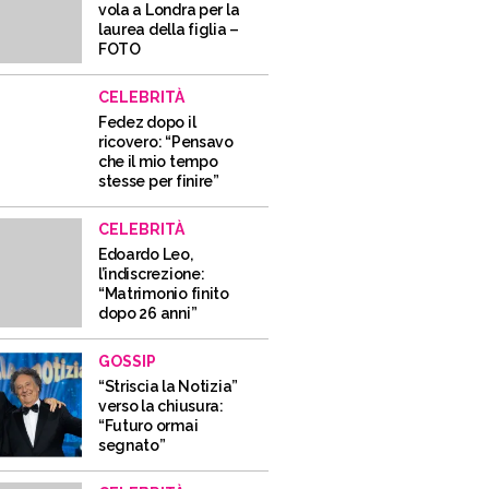
vola a Londra per la
laurea della figlia –
FOTO
CELEBRITÀ
Fedez dopo il
ricovero: “Pensavo
che il mio tempo
stesse per finire”
CELEBRITÀ
Edoardo Leo,
l’indiscrezione:
“Matrimonio finito
dopo 26 anni”
GOSSIP
“Striscia la Notizia”
verso la chiusura:
“Futuro ormai
segnato”