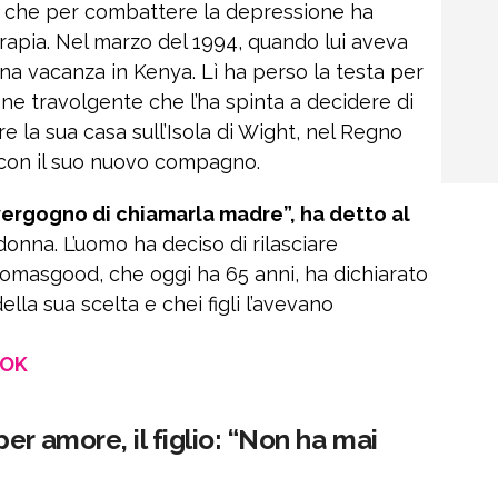
to che per combattere la depressione ha
rapia. Nel marzo del 1994, quando lui aveva
una vacanza in Kenya. Lì ha perso la testa per
ne travolgente che l’ha spinta a decidere di
ere la sua casa sull’Isola di Wight, nel Regno
ya con il suo nuovo compagno.
i vergogno di chiamarla madre”, ha detto al
a donna. L’uomo ha deciso di rilasciare
homasgood, che oggi ha 65 anni, ha dichiarato
ella sua scelta e chei figli l’avevano
OOK
er amore, il figlio: “Non ha mai