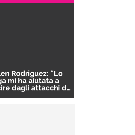
en Rodriguez: “Lo
a mi ha aiutata a
ire dagli attacchi di
nico”