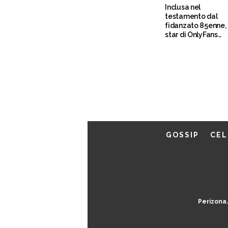
Inclusa nel
testamento dal
fidanzato 85enne,
star di OnlyFans
festeggia in
ospedale
GOSSIP
CEL
Perizona.