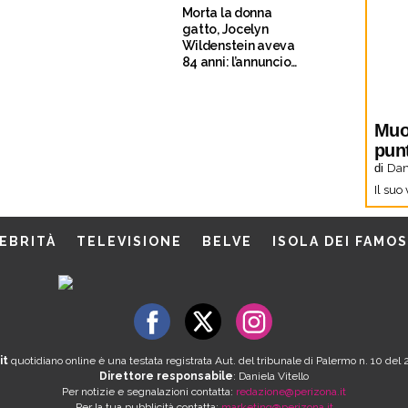
Morta la donna
gatto, Jocelyn
Wildenstein aveva
84 anni: l’annuncio
del compagno
Muo
pun
di
Dani
Il suo
EBRITÀ
TELEVISIONE
BELVE
ISOLA DEI FAMOS
it
quotidiano online è una testata registrata Aut. del tribunale di Palermo n. 10 de
Direttore responsabile
: Daniela Vitello
Per notizie e segnalazioni contatta:
redazione@perizona.it
Per la tua pubblicità contatta:
marketing@perizona.it