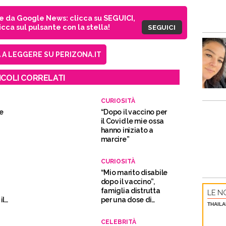
ie da Google News: clicca su SEGUICI,
cca sul pulsante con la stella!
SEGUICI
A LEGGERE SU PERIZONA.IT
ICOLI CORRELATI
CURIOSITÀ
ue
“Dopo il vaccino per
il Covid le mie ossa
hanno iniziato a
marcire”
CURIOSITÀ
“Mio marito disabile
dopo il vaccino”,
famiglia distrutta
LE NO
il
per una dose di
THAILA
Astrazeneca
CELEBRITÀ