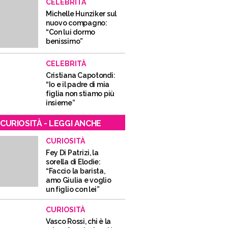
CELEBRITÀ
Michelle Hunziker sul
nuovo compagno:
“Con lui dormo
benissimo”
CELEBRITÀ
Cristiana Capotondi:
“Io e il padre di mia
figlia non stiamo più
insieme”
CURIOSITÀ - LEGGI ANCHE
CURIOSITÀ
Fey Di Patrizi, la
sorella di Elodie:
“Faccio la barista,
amo Giulia e voglio
un figlio con lei”
CURIOSITÀ
Vasco Rossi, chi è la