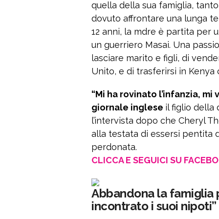
quella della sua famiglia, tan
dovuto affrontare una lunga te
12 anni, la mdre è partita per 
un guerriero Masai. Una passio
lasciare marito e figli, di vend
Unito, e di trasferirsi in Ken
“Mi ha rovinato l’infanzia, m
giornale inglese
il figlio dell
l’intervista dopo che Cheryl T
alla testata di essersi pentita d
perdonata.
CLICCA E SEGUICI SU FACEB
Abbandona la famiglia p
incontrato i suoi nipoti”