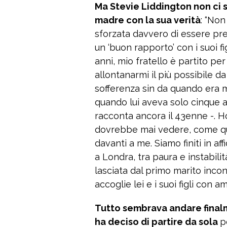
Ma Stevie Liddington non ci s
madre con la sua verità
: “Non
sforzata davvero di essere pre
un ‘buon rapporto’ con i suoi f
anni, mio ​​fratello è partito p
allontanarmi il più possibile da 
sofferenza sin da quando era m
quando lui aveva solo cinque a
racconta ancora il 43enne -. 
dovrebbe mai vedere, come qua
davanti a me. Siamo finiti in a
a Londra, tra paura e instabil
lasciata dal primo marito inco
accoglie lei e i suoi figli con 
Tutto sembrava andare finalm
ha deciso di partire da sola
p