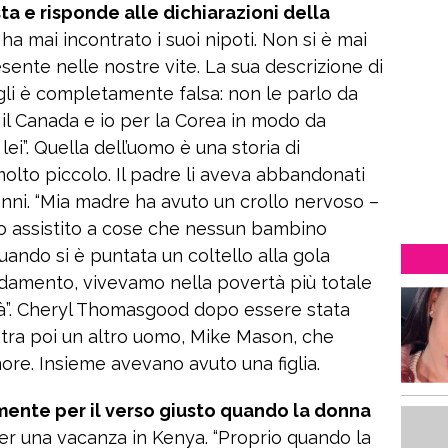
ta e risponde alle dichiarazioni della
 ha mai incontrato i suoi nipoti. Non si è mai
sente nelle nostre vite. La sua descrizione di
igli è completamente falsa: non le parlo da
er il Canada e io per la Corea in modo da
lei”. Quella dell’uomo è una storia di
olto piccolo. Il padre li aveva abbandonati
nni. “Mia madre ha avuto un crollo nervoso –
Ho assistito a cose che nessun bambino
ndo si è puntata un coltello alla gola
ffidamento, vivevamo nella povertà più totale
ità”. Cheryl Thomasgood dopo essere stata
ntra poi un altro uomo, Mike Mason, che
amore. Insieme avevano avuto una figlia.
ente per il verso giusto quando la donna
er una vacanza in Kenya. “Proprio quando la