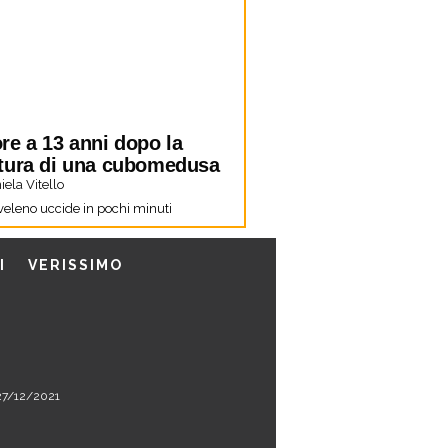
re a 13 anni dopo la
tura di una cubomedusa
ela Vitello
 veleno uccide in pochi minuti
I
VERISSIMO
l 27/12/2021