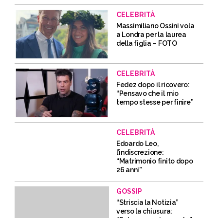
CELEBRITÀ
Massimiliano Ossini vola
a Londra per la laurea
della figlia – FOTO
CELEBRITÀ
Fedez dopo il ricovero:
“Pensavo che il mio
tempo stesse per finire”
CELEBRITÀ
Edoardo Leo,
l’indiscrezione:
“Matrimonio finito dopo
26 anni”
GOSSIP
“Striscia la Notizia”
verso la chiusura: