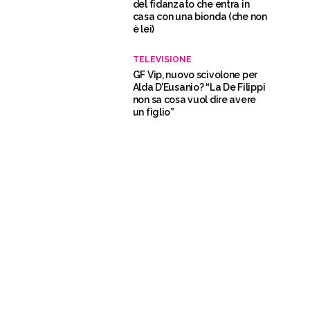
del fidanzato che entra in
casa con una bionda (che non
è lei)
TELEVISIONE
GF Vip, nuovo scivolone per
Alda D’Eusanio? “La De Filippi
non sa cosa vuol dire avere
un figlio”