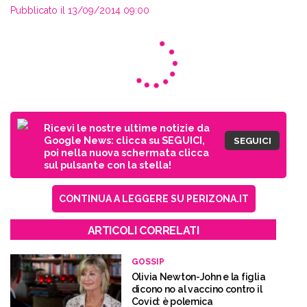
Pubblicato il 13/09/2014 09:00
Ricevi le nostre ultime notizie da
Google News: clicca su SEGUICI,
SEGUICI
poi nella nuova schermata clicca
sul pulsante con la stella!
CONTINUA A LEGGERE SU PERIZONA.IT
ARTICOLI CORRELATI
GOSSIP
Olivia Newton-John e la figlia
dicono no al vaccino contro il
Covid: è polemica