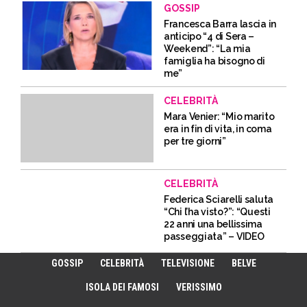
GOSSIP
Francesca Barra lascia in
anticipo “4 di Sera –
Weekend”: “La mia
famiglia ha bisogno di
me”
CELEBRITÀ
Mara Venier: “Mio marito
era in fin di vita, in coma
per tre giorni”
CELEBRITÀ
Federica Sciarelli saluta
“Chi l’ha visto?”: “Questi
22 anni una bellissima
passeggiata” – VIDEO
GOSSIP
CELEBRITÀ
TELEVISIONE
BELVE
ISOLA DEI FAMOSI
VERISSIMO