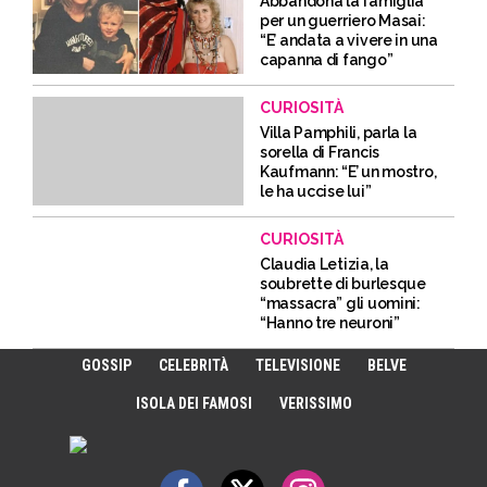
Abbandona la famiglia
per un guerriero Masai:
“E’ andata a vivere in una
capanna di fango”
CURIOSITÀ
Villa Pamphili, parla la
sorella di Francis
Kaufmann: “E’ un mostro,
le ha uccise lui”
CURIOSITÀ
Claudia Letizia, la
soubrette di burlesque
“massacra” gli uomini:
“Hanno tre neuroni”
GOSSIP
CELEBRITÀ
TELEVISIONE
BELVE
ISOLA DEI FAMOSI
VERISSIMO