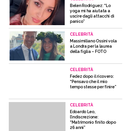
Belen Rodriguez: “Lo
yoga mi ha aiutata a
uscire dagli attacchi di
panico”
CELEBRITÀ
Massimiliano Ossini vola
a Londra per la laurea
della figlia – FOTO
CELEBRITÀ
Fedez dopo il ricovero:
“Pensavo che il mio
tempo stesse per finire”
CELEBRITÀ
Edoardo Leo,
l’indiscrezione:
“Matrimonio finito dopo
26 anni”