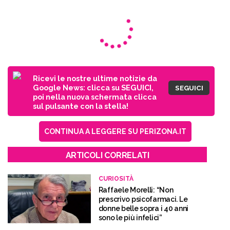
Ricevi le nostre ultime notizie da
Google News: clicca su SEGUICI,
SEGUICI
poi nella nuova schermata clicca
sul pulsante con la stella!
CONTINUA A LEGGERE SU PERIZONA.IT
ARTICOLI CORRELATI
CURIOSITÀ
Raffaele Morelli: “Non
prescrivo psicofarmaci. Le
donne belle sopra i 40 anni
sono le più infelici”