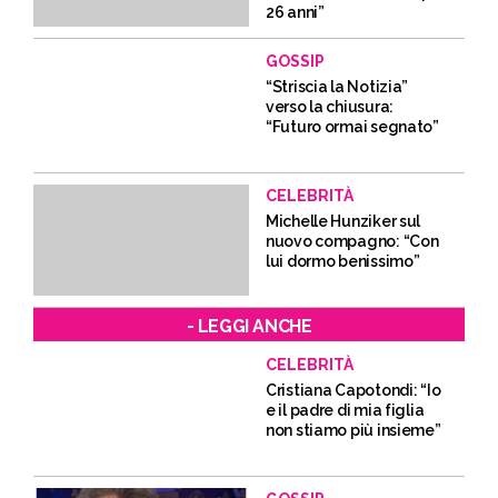
26 anni”
GOSSIP
“Striscia la Notizia”
verso la chiusura:
“Futuro ormai segnato”
CELEBRITÀ
Michelle Hunziker sul
nuovo compagno: “Con
lui dormo benissimo”
- LEGGI ANCHE
CELEBRITÀ
Cristiana Capotondi: “Io
e il padre di mia figlia
non stiamo più insieme”