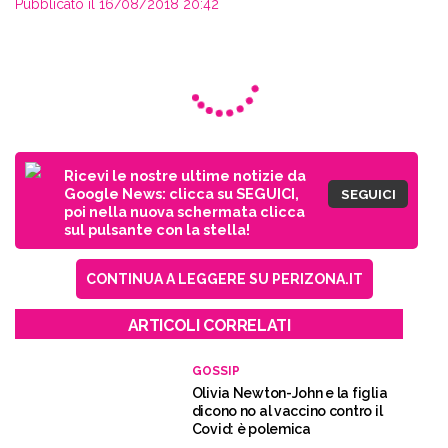
Pubblicato il 16/08/2018 20:42
Ricevi le nostre ultime notizie da
Google News: clicca su SEGUICI,
SEGUICI
poi nella nuova schermata clicca
sul pulsante con la stella!
CONTINUA A LEGGERE SU PERIZONA.IT
ARTICOLI CORRELATI
GOSSIP
Olivia Newton-John e la figlia
dicono no al vaccino contro il
Covid: è polemica