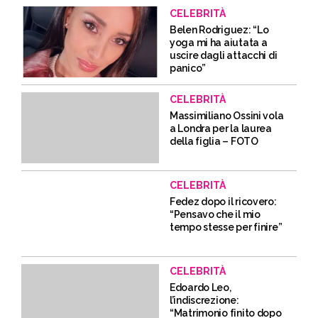
CELEBRITÀ
Belen Rodriguez: “Lo
yoga mi ha aiutata a
uscire dagli attacchi di
panico”
CELEBRITÀ
Massimiliano Ossini vola
a Londra per la laurea
della figlia – FOTO
CELEBRITÀ
Fedez dopo il ricovero:
“Pensavo che il mio
tempo stesse per finire”
CELEBRITÀ
Edoardo Leo,
l’indiscrezione:
“Matrimonio finito dopo