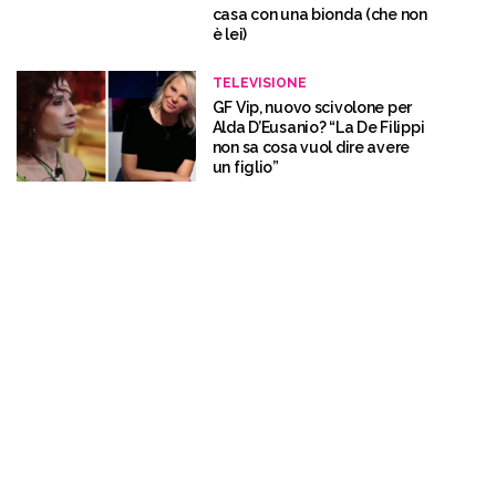
casa con una bionda (che non
è lei)
TELEVISIONE
GF Vip, nuovo scivolone per
Alda D’Eusanio? “La De Filippi
non sa cosa vuol dire avere
un figlio”