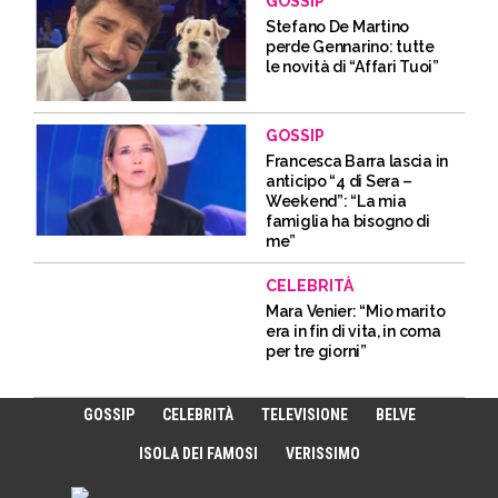
GOSSIP
Stefano De Martino
perde Gennarino: tutte
le novità di “Affari Tuoi”
GOSSIP
Francesca Barra lascia in
anticipo “4 di Sera –
Weekend”: “La mia
famiglia ha bisogno di
me”
CELEBRITÀ
Mara Venier: “Mio marito
era in fin di vita, in coma
per tre giorni”
GOSSIP
CELEBRITÀ
TELEVISIONE
BELVE
ISOLA DEI FAMOSI
VERISSIMO