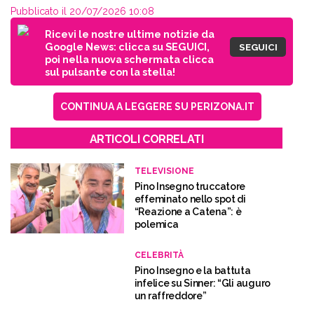
Pubblicato il 20/07/2026 10:08
Ricevi le nostre ultime notizie da
Google News: clicca su SEGUICI,
SEGUICI
poi nella nuova schermata clicca
sul pulsante con la stella!
CONTINUA A LEGGERE SU PERIZONA.IT
ARTICOLI CORRELATI
TELEVISIONE
Pino Insegno truccatore
effeminato nello spot di
“Reazione a Catena”: è
polemica
CELEBRITÀ
Pino Insegno e la battuta
infelice su Sinner: “Gli auguro
un raffreddore”