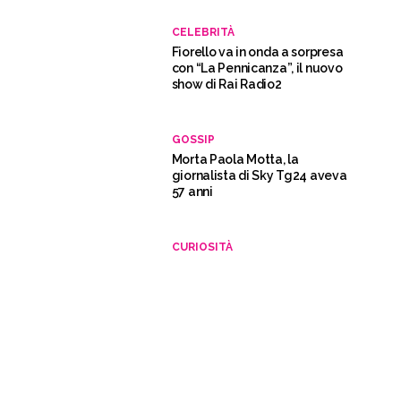
CELEBRITÀ
Fiorello va in onda a sorpresa
con “La Pennicanza”, il nuovo
show di Rai Radio2
GOSSIP
Morta Paola Motta, la
giornalista di Sky Tg24 aveva
57 anni
CURIOSITÀ
Mirna Mastronardi: “Mia figlia
Dea suicida a 15 anni, non
aveva mai dato segni di
disagio”
TELEVISIONE
Fuoriprogramma a “Diario del
giorno”, gatto si intrufola in