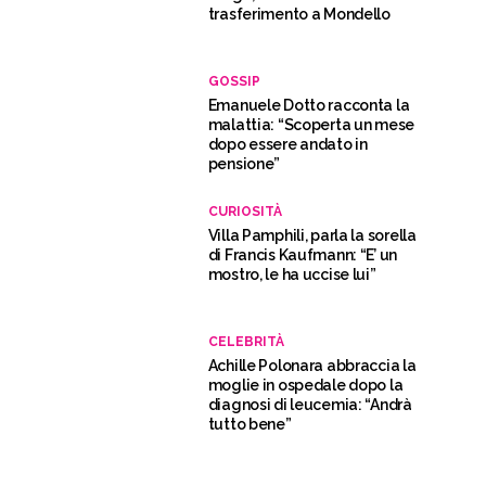
trasferimento a Mondello
GOSSIP
Emanuele Dotto racconta la
malattia: “Scoperta un mese
dopo essere andato in
pensione”
CURIOSITÀ
Villa Pamphili, parla la sorella
di Francis Kaufmann: “E’ un
mostro, le ha uccise lui”
CELEBRITÀ
Achille Polonara abbraccia la
moglie in ospedale dopo la
diagnosi di leucemia: “Andrà
tutto bene”