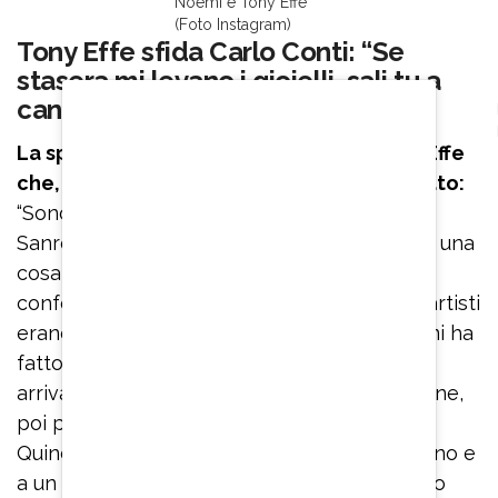
Noemi e Tony Effe
(Foto Instagram)
Tony Effe sfida Carlo Conti: “Se
stasera mi levano i gioielli, sali tu a
cantare”
La spiegazione non aveva convinto Tony Effe
che, subito dopo l’accaduto, aveva sbottato:
“Sono inca**ato nero, mo’ so ca**i. Per me
Sanremo è finito oggi. Fine”. “Per me l’outfit è una
cosa importante – aveva argomentato in
conferenza stampa a Casa Sanremo – Altri artisti
erano saliti con gioielli riconoscibili, quello mi ha
fatto arrabbiare. Anche perché magari uno
arriva un’ora prima e mi dice che va tutto bene,
poi prima di salire sul palco mi dicono di no.
Quindi mi sono chiesto: ‘Perché a me la levano e
a un altro artista no?’”. A poche ore dal duetto