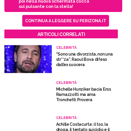
poi nella nuova schermata clicca
sul pulsante con la stella!
CONTINUA A LEGGERE SU PERIZONA.IT
ARTICOLI CORRELATI
CELEBRITÀ
“Sono una divorzista, non una
str**za”, Raoul Bova difeso
dall’ex suocera
CELEBRITÀ
Michelle Hunziker bacia Eros
Ramazzotti ma ama
Tronchetti Provera
CELEBRITÀ
Achille Costacurta: il tso, la
droga, il tentato suicidio e il