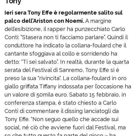
Tony”
Ieri sera Tony Effe è regolarmente salito sul
palco dell’Ariston con Noemi.
A margine
dell’esibizione, il rapper ha punzecchiato Carlo
Conti: “Stasera non ti facciamo parlare”. Quindi il
conduttore ha indicato la collana-foulard che il
cantante sfoggiava al collo e sorridendo ha
detto: “Ti sei salvato”. In realtà, durante la quarta
serata del Festival di Sanremo, Tony Effe si è
preso la sua “rivincita”. La collana-foulard in oro
giallo griffata Tiffany indossata per l’occasione ha
un valore di 50mila euro. Sabato 15 febbraio, in
conferenza stampa, è stato chiesto a Carlo
Conti di commentare il dissing lanciatogli da
Tony Effe. “Non seguo quello che accade sui
social, né ciò che avviene fuori dal Festival, ma
so che tutto questo fa parte del gioco – ha