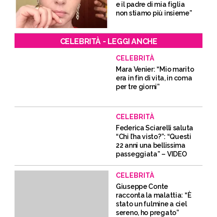
e il padre di mia figlia
non stiamo più insieme”
CELEBRITÀ - LEGGI ANCHE
CELEBRITÀ
Mara Venier: “Mio marito
era in fin di vita, in coma
per tre giorni”
CELEBRITÀ
Federica Sciarelli saluta
“Chi l’ha visto?”: “Questi
22 anni una bellissima
passeggiata” – VIDEO
CELEBRITÀ
Giuseppe Conte
racconta la malattia: “È
stato un fulmine a ciel
sereno, ho pregato”