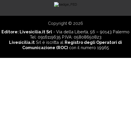
Copyright © 2026
Editore:
Livesicilia.it Srl
- Via della Libertà, 56 – 90143 Palermo
Tel: 0916119635 P.IVA: 05808650823
Livesicilia.it
Srl è iscritta al
Registro degli Operatori di
Comunicazione (ROC)
con il numero 19965