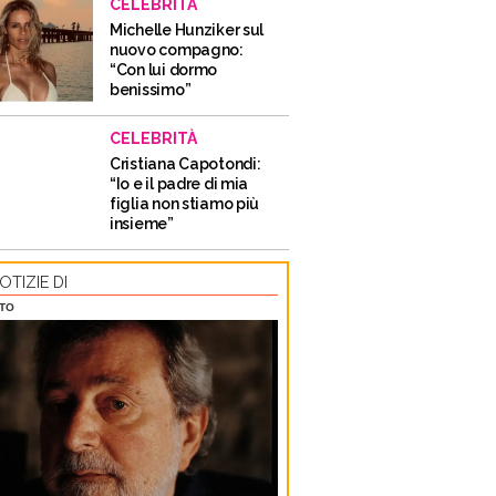
CELEBRITÀ
Michelle Hunziker sul
nuovo compagno:
“Con lui dormo
benissimo”
CELEBRITÀ
Cristiana Capotondi:
“Io e il padre di mia
figlia non stiamo più
insieme”
OTIZIE DI
TTO