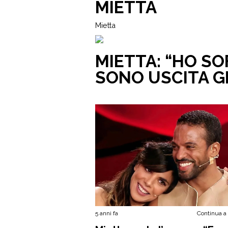
MIETTA
Mietta
MIETTA: “HO SO
SONO USCITA GR
5 anni fa
Continua a