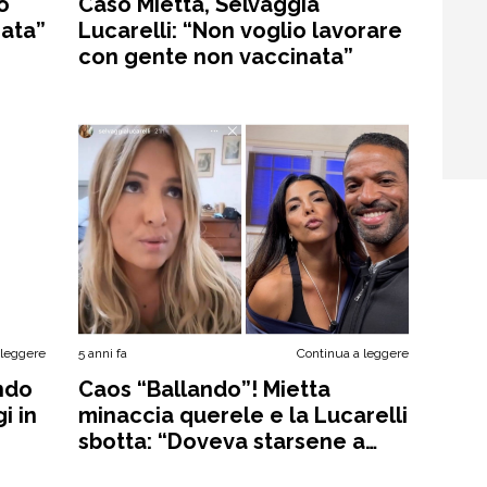
o
Caso Mietta, Selvaggia
nata”
Lucarelli: “Non voglio lavorare
con gente non vaccinata”
 leggere
5 anni fa
Continua a leggere
ndo
Caos “Ballando”! Mietta
i in
minaccia querele e la Lucarelli
sbotta: “Doveva starsene a
casa”