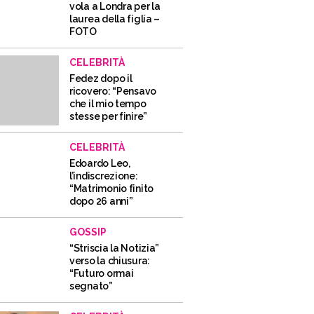
vola a Londra per la
laurea della figlia –
FOTO
CELEBRITÀ
Fedez dopo il
ricovero: “Pensavo
che il mio tempo
stesse per finire”
CELEBRITÀ
Edoardo Leo,
l’indiscrezione:
“Matrimonio finito
dopo 26 anni”
GOSSIP
“Striscia la Notizia”
verso la chiusura:
“Futuro ormai
segnato”