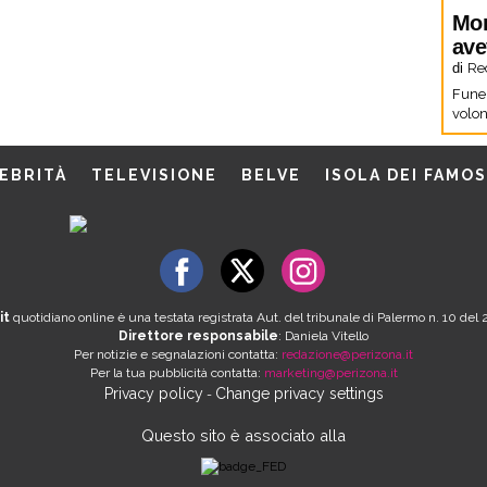
Mor
ave
di
Re
Funer
volon
EBRITÀ
TELEVISIONE
BELVE
ISOLA DEI FAMOS
it
quotidiano online è una testata registrata Aut. del tribunale di Palermo n. 10 de
Direttore responsabile
: Daniela Vitello
Per notizie e segnalazioni contatta:
redazione@perizona.it
Per la tua pubblicità contatta:
marketing@perizona.it
Privacy policy
Change privacy settings
-
Questo sito è associato alla