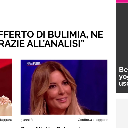
FFERTO DI BULIMIA, NE
AZIE ALL’ANALISI”
Be
yo
us
pa
 leggere
5 anni fa
Continua a leggere