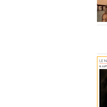
LE N
IL LU