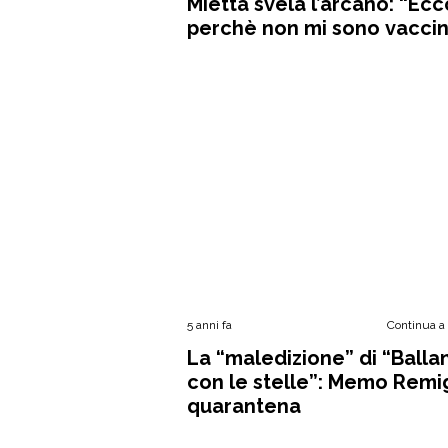
Mietta svela l’arcano: “Ecc
perchè non mi sono vacci
5 anni fa
Continua a
La “maledizione” di “Balla
con le stelle”: Memo Remig
quarantena