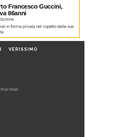
to Francesco Guccini,
va 86anni
dazione
ali in forma privata nel rispetto delle sue
tà
I
VERISSIMO
l 27/12/2021