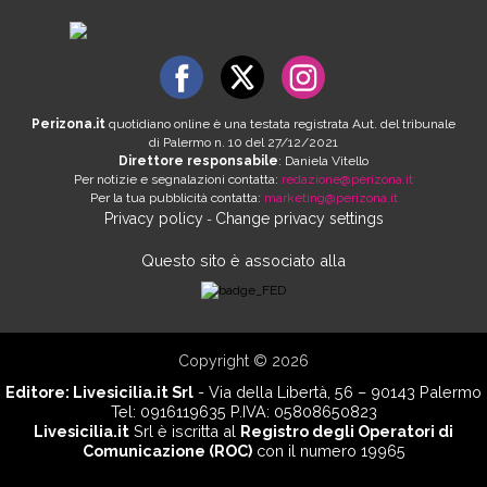
Perizona.it
quotidiano online è una testata registrata Aut. del tribunale
di Palermo n. 10 del 27/12/2021
Direttore responsabile
: Daniela Vitello
Per notizie e segnalazioni contatta:
redazione@perizona.it
Per la tua pubblicità contatta:
marketing@perizona.it
Privacy policy
Change privacy settings
-
Questo sito è associato alla
Copyright © 2026
Editore:
Livesicilia.it Srl
- Via della Libertà, 56 – 90143 Palermo
Tel: 0916119635 P.IVA: 05808650823
Livesicilia.it
Srl è iscritta al
Registro degli Operatori di
Comunicazione (ROC)
con il numero 19965