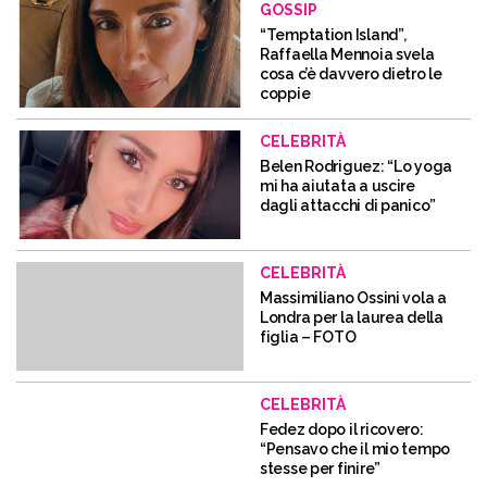
GOSSIP
“Temptation Island”,
Raffaella Mennoia svela
cosa c’è davvero dietro le
coppie
CELEBRITÀ
Belen Rodriguez: “Lo yoga
mi ha aiutata a uscire
dagli attacchi di panico”
CELEBRITÀ
Massimiliano Ossini vola a
Londra per la laurea della
figlia – FOTO
CELEBRITÀ
Fedez dopo il ricovero:
“Pensavo che il mio tempo
stesse per finire”