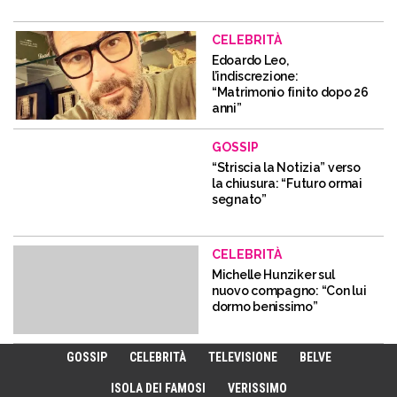
CELEBRITÀ
Edoardo Leo,
l’indiscrezione:
“Matrimonio finito dopo 26
anni”
GOSSIP
“Striscia la Notizia” verso
la chiusura: “Futuro ormai
segnato”
CELEBRITÀ
Michelle Hunziker sul
nuovo compagno: “Con lui
dormo benissimo”
GOSSIP
CELEBRITÀ
TELEVISIONE
BELVE
ISOLA DEI FAMOSI
VERISSIMO