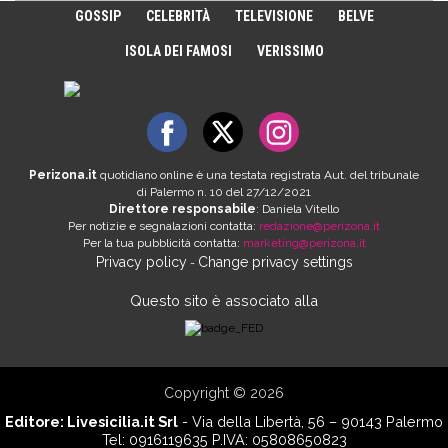
GOSSIP
CELEBRITÀ
TELEVISIONE
BELVE
ISOLA DEI FAMOSI
VERISSIMO
Perizona.it
quotidiano online è una testata registrata Aut. del tribunale
di Palermo n. 10 del 27/12/2021
Direttore responsabile
: Daniela Vitello
Per notizie e segnalazioni contatta:
redazione@perizona.it
Per la tua pubblicità contatta:
marketing@perizona.it
Privacy policy
Change privacy settings
-
Questo sito è associato alla
Copyright © 2026
Editore:
Livesicilia.it Srl
- Via della Libertà, 56 – 90143 Palermo
Tel: 0916119635 P.IVA: 05808650823