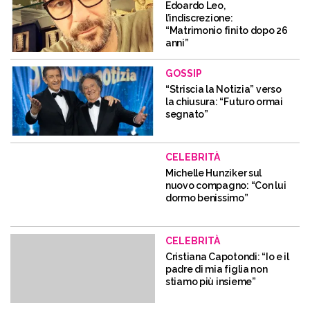
Edoardo Leo,
l’indiscrezione:
“Matrimonio finito dopo 26
anni”
GOSSIP
“Striscia la Notizia” verso
la chiusura: “Futuro ormai
segnato”
CELEBRITÀ
Michelle Hunziker sul
nuovo compagno: “Con lui
dormo benissimo”
CELEBRITÀ
Cristiana Capotondi: “Io e il
padre di mia figlia non
stiamo più insieme”