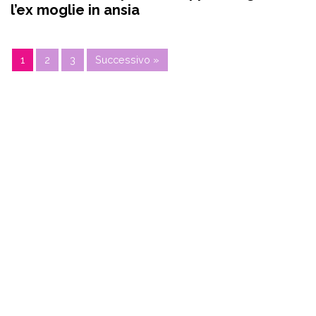
l’ex moglie in ansia
1
2
3
Successivo »