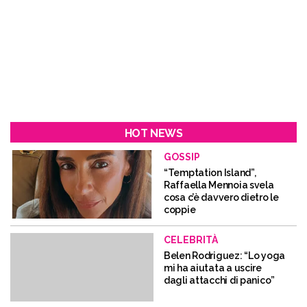
HOT NEWS
GOSSIP
“Temptation Island”,
Raffaella Mennoia svela
cosa c’è davvero dietro le
coppie
CELEBRITÀ
Belen Rodriguez: “Lo yoga
mi ha aiutata a uscire
dagli attacchi di panico”