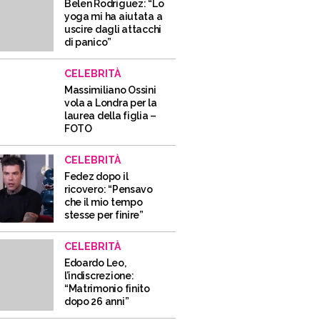
Belen Rodriguez: “Lo
yoga mi ha aiutata a
uscire dagli attacchi
di panico”
CELEBRITÀ
Massimiliano Ossini
vola a Londra per la
laurea della figlia –
FOTO
CELEBRITÀ
Fedez dopo il
ricovero: “Pensavo
che il mio tempo
stesse per finire”
CELEBRITÀ
Edoardo Leo,
l’indiscrezione:
“Matrimonio finito
dopo 26 anni”