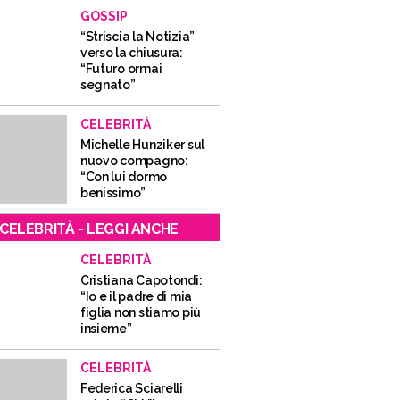
GOSSIP
“Striscia la Notizia”
verso la chiusura:
“Futuro ormai
segnato”
CELEBRITÀ
Michelle Hunziker sul
nuovo compagno:
“Con lui dormo
benissimo”
CELEBRITÀ - LEGGI ANCHE
CELEBRITÀ
Cristiana Capotondi:
“Io e il padre di mia
figlia non stiamo più
insieme”
CELEBRITÀ
Federica Sciarelli