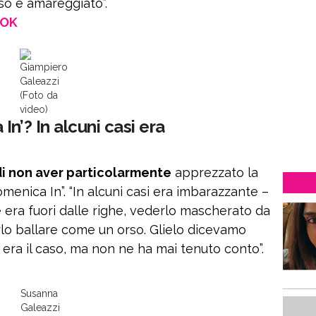
o e amareggiato”.
OOK
Giampiero
Galeazzi
(Foto da
video)
n’? In alcuni casi era
di non aver particolarmente
apprezzato la
menica In”. “In alcuni casi era imbarazzante –
 era fuori dalle righe, vederlo mascherato da
rlo ballare come un orso. Glielo dicevamo
era il caso, ma non ne ha mai tenuto conto”.
Susanna
Galeazzi