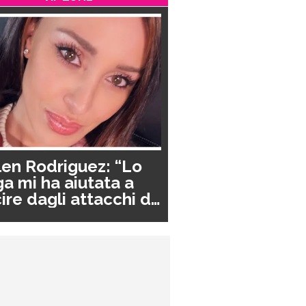
en Rodriguez: “Lo
a mi ha aiutata a
ire dagli attacchi di
nico”