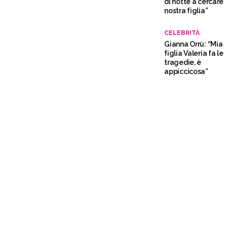
di notte a cercare
nostra figlia”
CELEBRITÀ
Gianna Orrù: “Mia
figlia Valeria fa le
tragedie, è
appiccicosa”