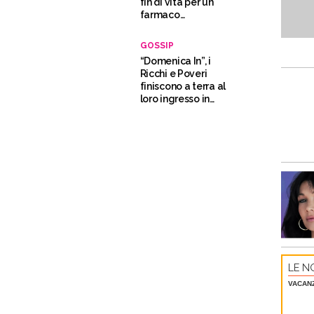
fin di vita per un
farmaco
dimagrante”
GOSSIP
“Domenica In”, i
Ricchi e Poveri
finiscono a terra al
loro ingresso in
studio – VIDEO
LE NO
VACAN