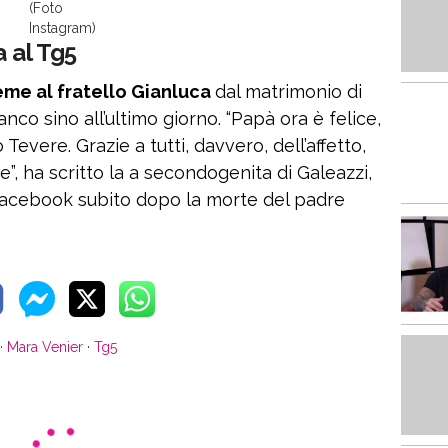
(Foto
Instagram)
 al Tg5
eme al fratello Gianluca
dal matrimonio di
nco sino all’ultimo giorno. “Papà ora è felice,
Tevere. Grazie a tutti, davvero, dell’affetto,
e”, ha scritto la a secondogenita di Galeazzi,
u Facebook subito dopo la morte del padre
·
Mara Venier
·
Tg5