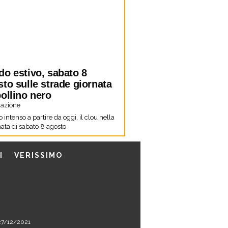
do estivo, sabato 8
to sulle strade giornata
ollino nero
azione
co intenso a partire da oggi, il clou nella
ata di sabato 8 agosto
I
VERISSIMO
l 27/12/2021