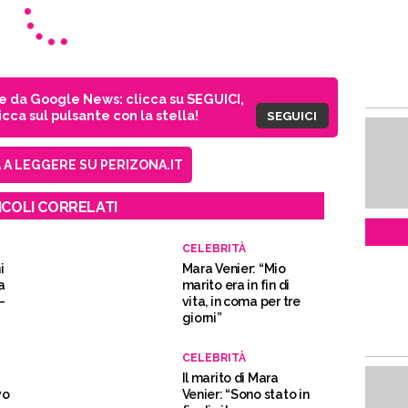
ie da Google News: clicca su SEGUICI,
cca sul pulsante con la stella!
SEGUICI
A LEGGERE SU PERIZONA.IT
ICOLI CORRELATI
CELEBRITÀ
i
Mara Venier: “Mio
a
marito era in fin di
–
vita, in coma per tre
giorni”
CELEBRITÀ
Il marito di Mara
vo
Venier: “Sono stato in