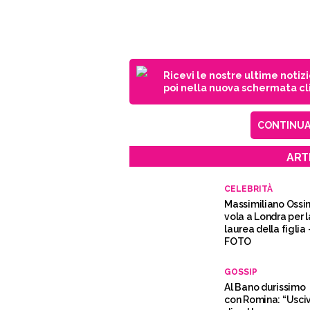
Ricevi le nostre ultime notiz
poi nella nuova schermata cli
CONTINUA 
ART
CELEBRITÀ
Massimiliano Ossin
vola a Londra per l
laurea della figlia 
FOTO
GOSSIP
Al Bano durissimo
con Romina: “Usci