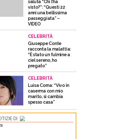
saluta “Chi l’ha
visto?”: “Questi 22
anni una bellissima
passeggiata” –
VIDEO
CELEBRITÀ
Giuseppe Conte
racconta la malattia:
“È stato un fulmine a
ciel sereno, ho
pregato”
CELEBRITÀ
Luisa Corna: “Vivo in
caserma con mio
marito, si cambia
spesso casa”
TIZIE DI
ZE