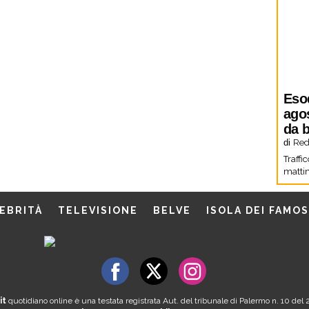
Eso
agos
da b
di
Red
Traffi
mattin
EBRITÀ
TELEVISIONE
BELVE
ISOLA DEI FAMOS
it
quotidiano online è una testata registrata Aut. del tribunale di Palermo n. 10 de