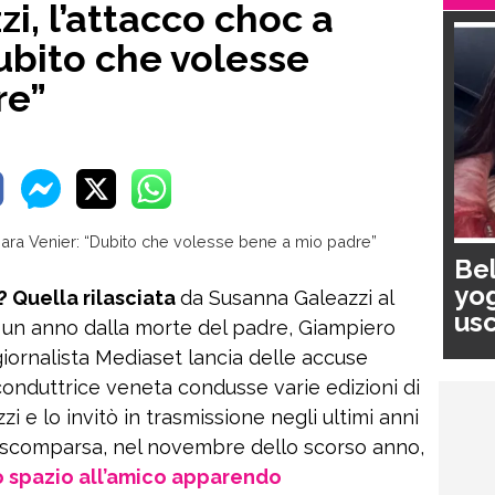
i, l’attacco choc a
ubito che volesse
re”
Bel
yog
i? Quella rilasciata
da Susanna Galeazzi al
usc
d un anno dalla morte del padre, Giampiero
pa
giornalista Mediaset lancia delle accuse
conduttrice veneta condusse varie edizioni di
i e lo invitò in trasmissione negli ultimi anni
sua scomparsa, nel novembre dello scorso anno,
o spazio all’amico apparendo