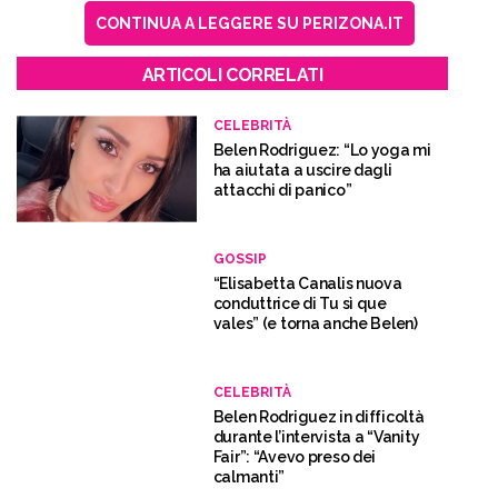
CONTINUA A LEGGERE SU PERIZONA.IT
ARTICOLI CORRELATI
CELEBRITÀ
Belen Rodriguez: “Lo yoga mi
ha aiutata a uscire dagli
attacchi di panico”
GOSSIP
“Elisabetta Canalis nuova
conduttrice di Tu sì que
vales” (e torna anche Belen)
CELEBRITÀ
Belen Rodriguez in difficoltà
durante l’intervista a “Vanity
Fair”: “Avevo preso dei
calmanti”