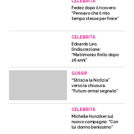
CELEBRITÀ
Fedez dopo il ricovero:
“Pensavo che il mio
tempo stesse per finire”
CELEBRITÀ
Edoardo Leo,
l’indiscrezione:
“Matrimonio finito dopo
26 anni”
GOSSIP
“Striscia la Notizia”
verso la chiusura:
“Futuro ormai segnato”
CELEBRITÀ
Michelle Hunziker sul
nuovo compagno: “Con
lui dormo benissimo”