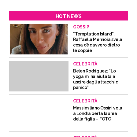
HOT NEWS
GOSSIP
“Temptation Island”,
Raffaella Mennoia svela
cosa c’è davvero dietro
le coppie
CELEBRITÀ
Belen Rodriguez: “Lo
yoga mi ha aiutata a
uscire dagli attacchi di
panico”
CELEBRITÀ
Massimiliano Ossini vola
a Londra per la laurea
della figlia – FOTO