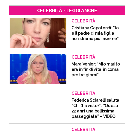
CELEBRITÀ - LEGGI ANCHE
CELEBRITÀ
Cristiana Capotondi: “Io
e il padre di mia figlia
non stiamo più insieme”
CELEBRITÀ
Mara Venier: “Mio marito
era in fin di vita, in coma
per tre giorni”
CELEBRITÀ
Federica Sciarelli saluta
“Chi l’ha visto?”: “Questi
22 anni una bellissima
passeggiata” – VIDEO
CELEBRITÀ