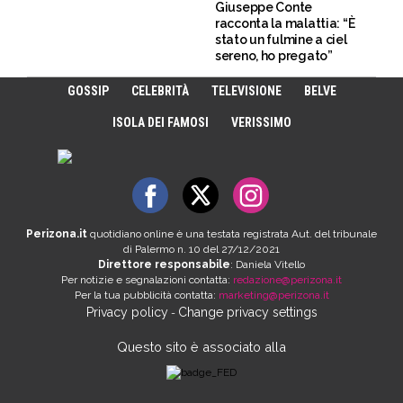
Giuseppe Conte
racconta la malattia: “È
stato un fulmine a ciel
sereno, ho pregato”
GOSSIP
CELEBRITÀ
TELEVISIONE
BELVE
ISOLA DEI FAMOSI
VERISSIMO
Perizona.it
quotidiano online è una testata registrata Aut. del tribunale
di Palermo n. 10 del 27/12/2021
Direttore responsabile
: Daniela Vitello
Per notizie e segnalazioni contatta:
redazione@perizona.it
Per la tua pubblicità contatta:
marketing@perizona.it
Privacy policy
Change privacy settings
-
Questo sito è associato alla