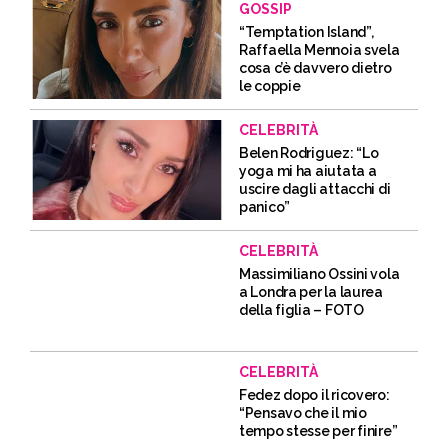
GOSSIP
“Temptation Island”,
Raffaella Mennoia svela
cosa c’è davvero dietro
le coppie
CELEBRITÀ
Belen Rodriguez: “Lo
yoga mi ha aiutata a
uscire dagli attacchi di
panico”
CELEBRITÀ
Massimiliano Ossini vola
a Londra per la laurea
della figlia – FOTO
CELEBRITÀ
Fedez dopo il ricovero:
“Pensavo che il mio
tempo stesse per finire”