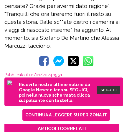
pensate? Grazie per avermi dato ragione”.
“Tranquilli che ora tireremo fuori il resto su
questa storia. Dalle sc**ate dietro i camerini ai
viaggi di nascosto insieme”, ha aggiunto. Al
momento, sia Stefano De Martino che Alessia
Marcuzzi tacciono.
Pubblicato il 01/01/2024 15:31
Ricevi le nostre ultime notizie da
Google News: clicca su SEGUICI,
SEGUICI
poi nella nuova schermata clicca
sul pulsante con la stella!
CONTINUA A LEGGERE SU PERIZONA.IT
ARTICOLI CORRELATI