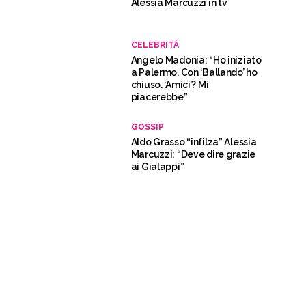
Alessia Marcuzzi in tv
CELEBRITÀ
Angelo Madonia: “Ho iniziato
a Palermo. Con ‘Ballando’ ho
chiuso. ‘Amici’? Mi
piacerebbe”
GOSSIP
Aldo Grasso “infilza” Alessia
Marcuzzi: “Deve dire grazie
ai Gialappi”