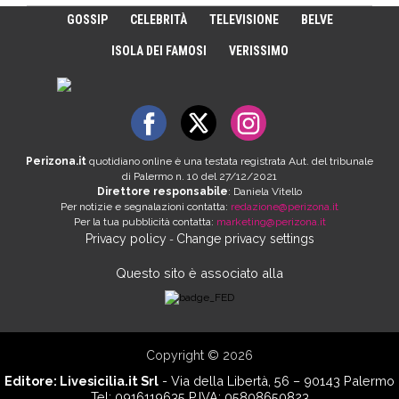
GOSSIP
CELEBRITÀ
TELEVISIONE
BELVE
ISOLA DEI FAMOSI
VERISSIMO
Perizona.it
quotidiano online è una testata registrata Aut. del tribunale
di Palermo n. 10 del 27/12/2021
Direttore responsabile
: Daniela Vitello
Per notizie e segnalazioni contatta:
redazione@perizona.it
Per la tua pubblicità contatta:
marketing@perizona.it
Privacy policy
Change privacy settings
-
Questo sito è associato alla
Copyright © 2026
Editore:
Livesicilia.it Srl
- Via della Libertà, 56 – 90143 Palermo
Tel: 0916119635 P.IVA: 05808650823