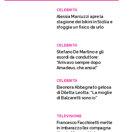
CELEBRITÀ
Alessia Marcuzzi apre la
stagione dei bikini in Sicilia e
sfoggia un fisico da urlo
CELEBRITÀ
Stefano De Martino e gli
esordi da conduttore:
“Arrivavo sempre dopo
Amadeus, che ansia!”
CELEBRITÀ
Eleonora Abbagnato gelosa
di Diletta Leotta: “La moglie
di Balzaretti sono io”
TELEVISIONE
Francesco Facchinetti mette
in imbarazzo l’ex compagna