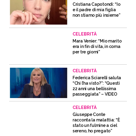
Cristiana Capotondi: “Io
e il padre di mia figlia
non stiamo più insieme”
CELEBRITÀ
Mara Venier: “Mio marito
era in fin di vita, in coma
per tre giorni”
CELEBRITÀ
Federica Sciarelli saluta
“Chi l’ha visto?”: “Questi
22 anni una bellissima
passeggiata” – VIDEO
CELEBRITÀ
Giuseppe Conte
racconta la malattia: “È
stato un fulmine a ciel
sereno, ho pregato”