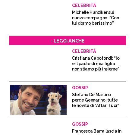
CELEBRITÀ
Michelle Hunziker sul
nuovo compagno: “Con
lui dormo benissimo”
- LEGGI ANCHE
CELEBRITÀ
Cristiana Capotondi: “Io
e il padre di mia figlia
non stiamo più insieme”
GOSSIP
Stefano De Martino
perde Gennarino: tutte
le novità di “Affari Tuoi”
GOSSIP
Francesca Barra lascia in