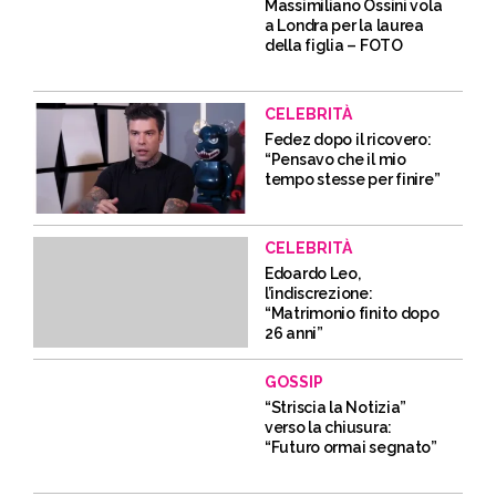
Massimiliano Ossini vola
a Londra per la laurea
della figlia – FOTO
CELEBRITÀ
Fedez dopo il ricovero:
“Pensavo che il mio
tempo stesse per finire”
CELEBRITÀ
Edoardo Leo,
l’indiscrezione:
“Matrimonio finito dopo
26 anni”
GOSSIP
“Striscia la Notizia”
verso la chiusura:
“Futuro ormai segnato”