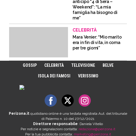
anticipo “4 di Sera –
Weekend”: “La mia
famiglia ha bisogno di
me”
CELEBRITÀ
Mara Venier: “Mio marito
era in fin di vita, in coma
per tre giorni”
GOSSIP
CELEBRITÀ
TELEVISIONE
BELVE
ISOLA DEI FAMOSI
VERISSIMO
Perizona.it
quotidiano online è una testata registrata Aut. del tribunale
di Palermo n. 10 del 27/12/2021
Direttore responsabile
: Daniela Vitello
Per notizie e segnalazioni contatta:
redazione@perizona.it
Per la tua pubblicità contatta:
marketing@perizona.it