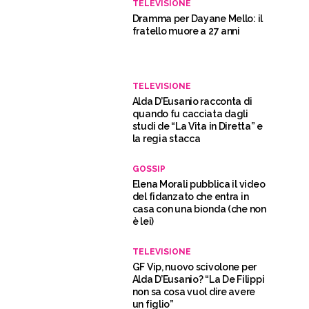
TELEVISIONE
Dramma per Dayane Mello: il
fratello muore a 27 anni
TELEVISIONE
Alda D’Eusanio racconta di
quando fu cacciata dagli
studi de “La Vita in Diretta” e
la regia stacca
GOSSIP
Elena Morali pubblica il video
del fidanzato che entra in
casa con una bionda (che non
è lei)
TELEVISIONE
GF Vip, nuovo scivolone per
Alda D’Eusanio? “La De Filippi
non sa cosa vuol dire avere
un figlio”