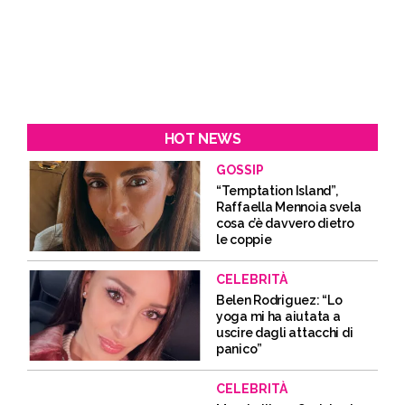
HOT NEWS
GOSSIP
“Temptation Island”,
Raffaella Mennoia svela
cosa c’è davvero dietro
le coppie
CELEBRITÀ
Belen Rodriguez: “Lo
yoga mi ha aiutata a
uscire dagli attacchi di
panico”
CELEBRITÀ