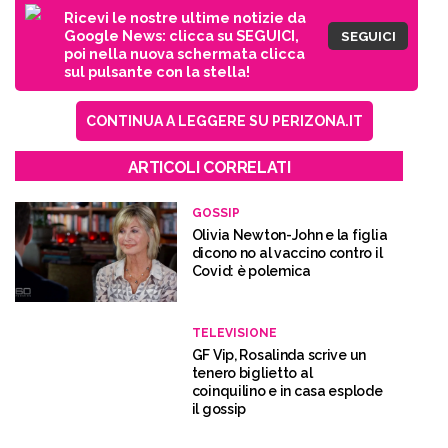
Ricevi le nostre ultime notizie da
Google News: clicca su SEGUICI,
SEGUICI
poi nella nuova schermata clicca
sul pulsante con la stella!
CONTINUA A LEGGERE SU PERIZONA.IT
ARTICOLI CORRELATI
GOSSIP
Olivia Newton-John e la figlia
dicono no al vaccino contro il
Covid: è polemica
TELEVISIONE
GF Vip, Rosalinda scrive un
tenero biglietto al
coinquilino e in casa esplode
il gossip