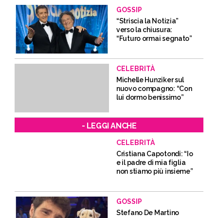
GOSSIP
“Striscia la Notizia”
verso la chiusura:
“Futuro ormai segnato”
CELEBRITÀ
Michelle Hunziker sul
nuovo compagno: “Con
lui dormo benissimo”
- LEGGI ANCHE
CELEBRITÀ
Cristiana Capotondi: “Io
e il padre di mia figlia
non stiamo più insieme”
GOSSIP
Stefano De Martino