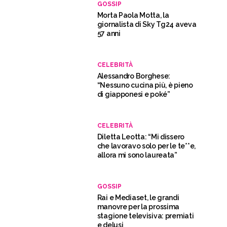
GOSSIP
Morta Paola Motta, la
giornalista di Sky Tg24 aveva
57 anni
CELEBRITÀ
Alessandro Borghese:
“Nessuno cucina più, è pieno
di giapponesi e poké”
CELEBRITÀ
Diletta Leotta: “Mi dissero
che lavoravo solo per le te**e,
allora mi sono laureata”
GOSSIP
Rai e Mediaset, le grandi
manovre per la prossima
stagione televisiva: premiati
e delusi