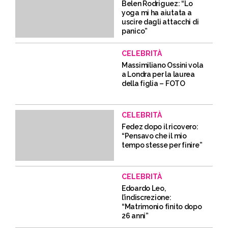
Belen Rodriguez: “Lo
yoga mi ha aiutata a
uscire dagli attacchi di
panico”
CELEBRITÀ
Massimiliano Ossini vola
a Londra per la laurea
della figlia – FOTO
CELEBRITÀ
Fedez dopo il ricovero:
“Pensavo che il mio
tempo stesse per finire”
CELEBRITÀ
Edoardo Leo,
l’indiscrezione:
“Matrimonio finito dopo
26 anni”