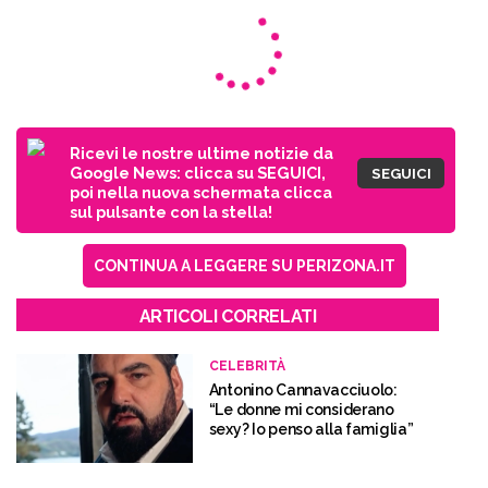
Ricevi le nostre ultime notizie da
Google News: clicca su SEGUICI,
SEGUICI
poi nella nuova schermata clicca
sul pulsante con la stella!
CONTINUA A LEGGERE SU PERIZONA.IT
ARTICOLI CORRELATI
CELEBRITÀ
Antonino Cannavacciuolo:
“Le donne mi considerano
sexy? Io penso alla famiglia”