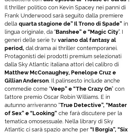
Il thriller politico con Kevin Spacey nei panni di
Frank Underwood sarà seguito dalla premiere
della
quarta stagione de” Il Trono di Spade”
in
lingua originale, da “
Banshee” e “Magic City
”. I
generi delle serie tv
variano dal fantasy al
period,
dal drama ai thriller contemporanei.
Protagonisti dei prodotti premium selezionati
dalla Sky Atlantic italiana attori del calibro di
Matthew McConaughey, Penelope Cruz e
Gillian Anderson
. Il palinsesto include anche
commedie come “
Veep” e “The Crazy On
” con
l’attore premio Oscar Robin Williams. E in
autunno arriveranno “
True Detective”, “Master
of Sex” e “Looking”
che farà discutere per la
tematica omosessuale. Nella library di Sky
Atlantic ci sarà spazio anche per
“I Borgia”, “Six