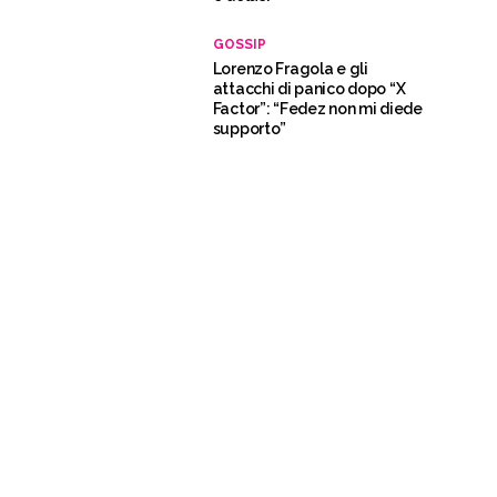
GOSSIP
Lorenzo Fragola e gli
attacchi di panico dopo “X
Factor”: “Fedez non mi diede
supporto”