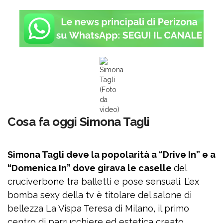
Simona
Tagli
(Foto
da
video)
Cosa fa oggi Simona Tagli
Simona Tagli deve la popolarità a “Drive In” e a
“Domenica In” dove girava le caselle
del
cruciverbone tra balletti e pose sensuali. L’ex
bomba sexy della tv è titolare del salone di
bellezza La Vispa Teresa di Milano, il primo
centro di parrucchiere ed estetica creato