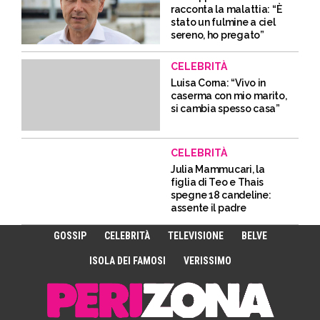
racconta la malattia: “È
stato un fulmine a ciel
sereno, ho pregato”
CELEBRITÀ
Luisa Corna: “Vivo in
caserma con mio marito,
si cambia spesso casa”
CELEBRITÀ
Julia Mammucari, la
figlia di Teo e Thais
spegne 18 candeline:
assente il padre
GOSSIP
CELEBRITÀ
TELEVISIONE
BELVE
ISOLA DEI FAMOSI
VERISSIMO