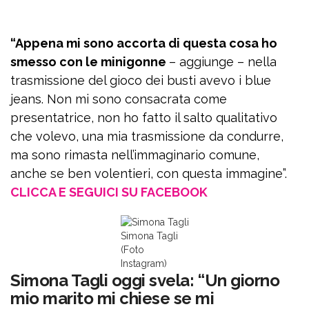
“Appena mi sono accorta di questa cosa ho
smesso con le minigonne
– aggiunge – nella
trasmissione del gioco dei busti avevo i blue
jeans. Non mi sono consacrata come
presentatrice, non ho fatto il salto qualitativo
che volevo, una mia trasmissione da condurre,
ma sono rimasta nell’immaginario comune,
anche se ben volentieri, con questa immagine”.
CLICCA E SEGUICI SU FACEBOOK
Iscriviti
gratis
alla
newsletter
Simona Tagli
(Foto
Email
Instagram)
Simona Tagli oggi svela: “Un giorno
Continuando accetti i
termini
mio marito mi chiese se mi
della privacy policy