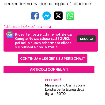
per rendermi una donna migliore”, conclude.
Pubblicato il 06/10/2024 12:24
Ricevi le nostre ultime notizie da
Google News: clicca su SEGUICI,
SEGUICI
poi nella nuova schermata clicca
sul pulsante con la stella!
CONTINUA A LEGGERE SU PERIZONA.IT
ARTICOLI CORRELATI
CELEBRITÀ
Massimiliano Ossini vola a
Londra per la laurea della
figlia – FOTO