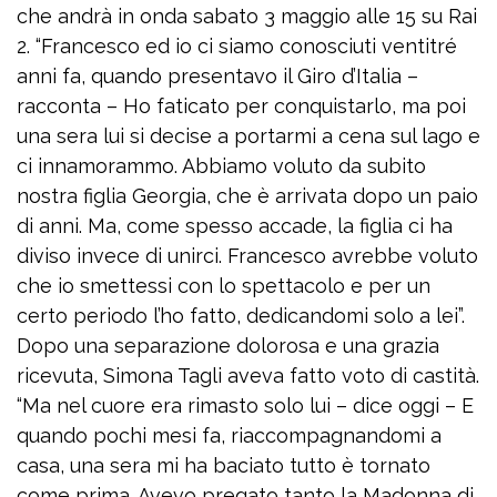
che andrà in onda sabato 3 maggio alle 15 su Rai
2. “Francesco ed io ci siamo conosciuti ventitré
anni fa, quando presentavo il Giro d’Italia –
racconta – Ho faticato per conquistarlo, ma poi
una sera lui si decise a portarmi a cena sul lago e
ci innamorammo. Abbiamo voluto da subito
nostra figlia Georgia, che è arrivata dopo un paio
di anni. Ma, come spesso accade, la figlia ci ha
diviso invece di unirci. Francesco avrebbe voluto
che io smettessi con lo spettacolo e per un
certo periodo l’ho fatto, dedicandomi solo a lei”.
Dopo una separazione dolorosa e una grazia
ricevuta, Simona Tagli aveva fatto voto di castità.
“Ma nel cuore era rimasto solo lui – dice oggi – E
quando pochi mesi fa, riaccompagnandomi a
casa, una sera mi ha baciato tutto è tornato
come prima. Avevo pregato tanto la Madonna di