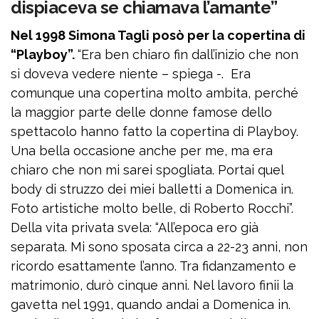
dispiaceva se chiamava l’amante”
Nel 1998 Simona Tagli posò per la copertina di
“Playboy”.
“Era ben chiaro fin dall’inizio che non
oppure
si doveva vedere niente – spiega -. Era
Accedi tramite Facebook
comunque una copertina molto ambita, perché
la maggior parte delle donne famose dello
spettacolo hanno fatto la copertina di Playboy.
Chiudi
Una bella occasione anche per me, ma era
chiaro che non mi sarei spogliata. Portai quel
body di struzzo dei miei balletti a Domenica in.
Foto artistiche molto belle, di Roberto Rocchi”.
Della vita privata svela: “All’epoca ero già
separata. Mi sono sposata circa a 22-23 anni, non
ricordo esattamente l’anno. Tra fidanzamento e
matrimonio, durò cinque anni. Nel lavoro finii la
gavetta nel 1991, quando andai a Domenica in.