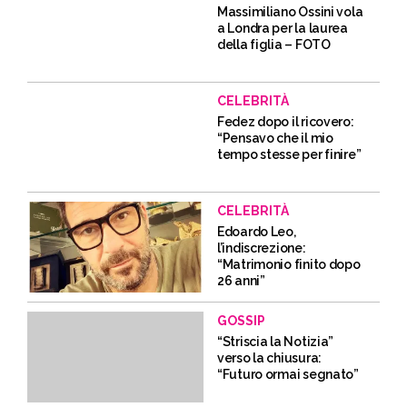
Massimiliano Ossini vola
a Londra per la laurea
della figlia – FOTO
CELEBRITÀ
Fedez dopo il ricovero:
“Pensavo che il mio
tempo stesse per finire”
CELEBRITÀ
Edoardo Leo,
l’indiscrezione:
“Matrimonio finito dopo
26 anni”
GOSSIP
“Striscia la Notizia”
verso la chiusura:
“Futuro ormai segnato”