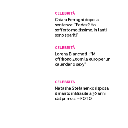
CELEBRITÀ
Chiara Ferragni dopo la
sentenza: “Fedez? Ho
sofferto moltissimo. In tanti
sono spariti”
CELEBRITÀ
Lorena Bianchetti: “Mi
offrirono 400mila euro per un
calendario sexy”
CELEBRITÀ
Natasha Stefanenko risposa
il marito in Brasile a 30 anni
dal primo sì – FOTO