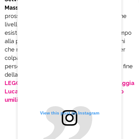
Massimiliano Zozzolo. “Andiamo avanti.
La
prossima domanda? – ha detto – Capite a che
livello di stalking siamo arrivati nella mia
esistenza? Nessuno osi togliere spazio e tempo
alla presentazione del libro di Serena Mazzini
che non merita di essere messa in ombra per
colpa mia. Chiunque voglia tormentarmi,
perseguitarmi e stolkerizzarmi può farlo alla fine
della presentazione e qui chiudo”.
LEGGI ANCHE: Caso Fabrizio Corona, Selvaggia
Lucarelli: “Fedez ottiene ammonimento, io
umiliata e ignorata”
View this post on Instagram