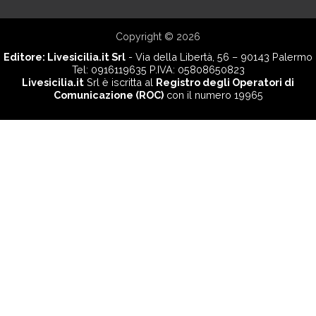
Copyright © 2026
Editore:
Livesicilia.it Srl
- Via della Libertà, 56 – 90143 Palermo
Tel: 0916119635 P.IVA: 05808650823
Livesicilia.it
Srl è iscritta al
Registro degli Operatori di
Comunicazione (ROC)
con il numero 19965