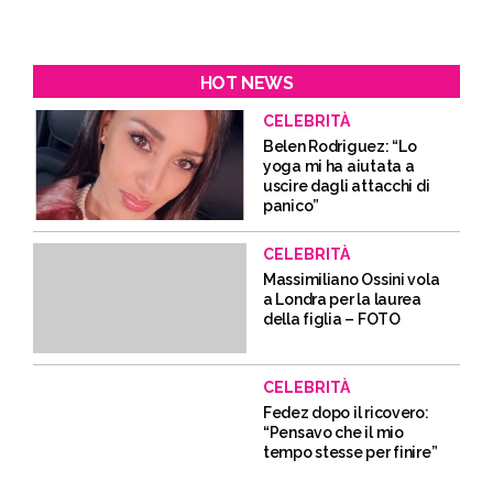
HOT NEWS
CELEBRITÀ
Belen Rodriguez: “Lo
yoga mi ha aiutata a
uscire dagli attacchi di
panico”
CELEBRITÀ
Massimiliano Ossini vola
a Londra per la laurea
della figlia – FOTO
CELEBRITÀ
Fedez dopo il ricovero:
“Pensavo che il mio
tempo stesse per finire”