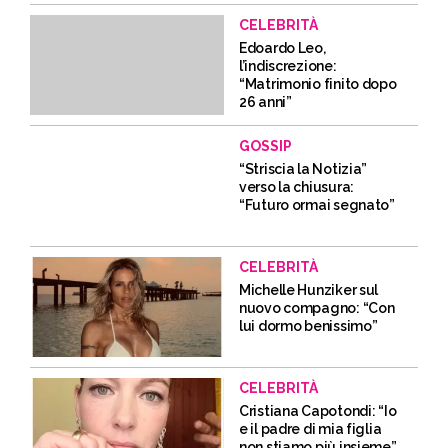
CELEBRITÀ
Edoardo Leo,
l’indiscrezione:
“Matrimonio finito dopo
26 anni”
GOSSIP
“Striscia la Notizia”
verso la chiusura:
“Futuro ormai segnato”
CELEBRITÀ
Michelle Hunziker sul
nuovo compagno: “Con
lui dormo benissimo”
CELEBRITÀ
Cristiana Capotondi: “Io
e il padre di mia figlia
non stiamo più insieme”