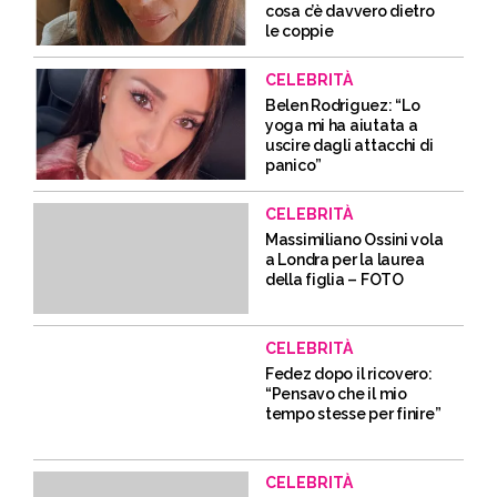
cosa c’è davvero dietro
le coppie
CELEBRITÀ
Belen Rodriguez: “Lo
yoga mi ha aiutata a
uscire dagli attacchi di
panico”
CELEBRITÀ
Massimiliano Ossini vola
a Londra per la laurea
della figlia – FOTO
CELEBRITÀ
Fedez dopo il ricovero:
“Pensavo che il mio
tempo stesse per finire”
CELEBRITÀ