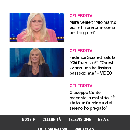
CELEBRITÀ
Mara Venier: “Mio marito
era in fin di vita, in coma
per tre giorni”
CELEBRITÀ
Federica Sciarelli saluta
“Chi l’ha visto?”: “Questi
22 anni una bellissima
passeggiata” – VIDEO
CELEBRITÀ
Giuseppe Conte
racconta la malattia: “È
stato un fulmine a ciel
sereno, ho pregato”
GOSSIP
CELEBRITÀ
TELEVISIONE
BELVE
ISOLA DEI FAMOSI
VERISSIMO