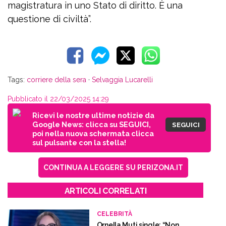
magistratura in uno Stato di diritto. È una
questione di civiltà”.
Tags:
corriere della sera
·
Selvaggia Lucarelli
Pubblicato il 22/03/2025 14:29
Ricevi le nostre ultime notizie da
Google News: clicca su SEGUICI,
SEGUICI
poi nella nuova schermata clicca
sul pulsante con la stella!
CONTINUA A LEGGERE SU PERIZONA.IT
ARTICOLI CORRELATI
CELEBRITÀ
Ornella Muti single: “Non