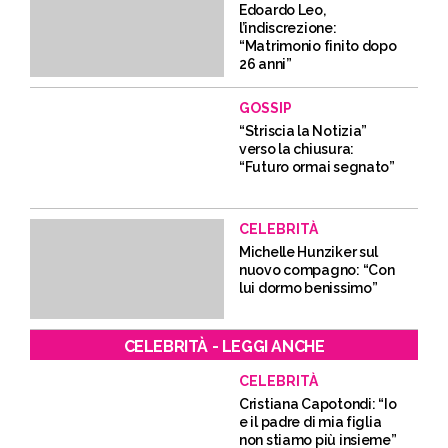
Edoardo Leo,
l’indiscrezione:
“Matrimonio finito dopo
26 anni”
GOSSIP
“Striscia la Notizia”
verso la chiusura:
“Futuro ormai segnato”
CELEBRITÀ
Michelle Hunziker sul
nuovo compagno: “Con
lui dormo benissimo”
CELEBRITÀ - LEGGI ANCHE
CELEBRITÀ
Cristiana Capotondi: “Io
e il padre di mia figlia
non stiamo più insieme”