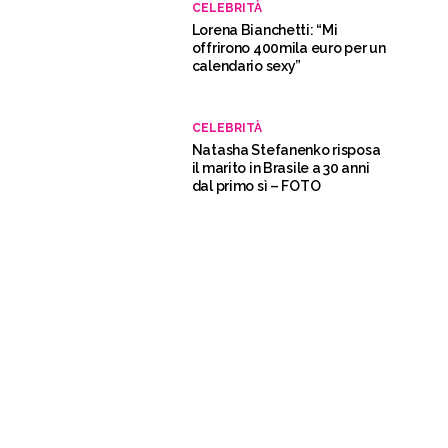
CELEBRITÀ
Lorena Bianchetti: “Mi
offrirono 400mila euro per un
calendario sexy”
CELEBRITÀ
Natasha Stefanenko risposa
il marito in Brasile a 30 anni
dal primo sì – FOTO