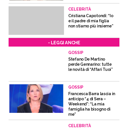
CELEBRITÀ
Cristiana Capotondi: “Io
e il padre di mia figlia
non stiamo più insieme”
- LEGGI ANCHE
GOSSIP
Stefano De Martino
perde Gennarino: tutte
le novità di “Affari Tuoi”
GOSSIP
Francesca Barra lascia in
anticipo “4 di Sera –
Weekend”: “La mia
famiglia ha bisogno di
me”
CELEBRITÀ