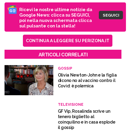
Ricevi le nostre ultime notizie da
Google News: clicca su SEGUICI,
SEGUICI
poi nella nuova schermata clicca
sul pulsante con la stella!
CONTINUA A LEGGERE SU PERIZONA.IT
ARTICOLI CORRELATI
GOSSIP
Olivia Newton-John e la figlia
dicono no al vaccino contro il
Covid: è polemica
TELEVISIONE
GF Vip, Rosalinda scrive un
tenero biglietto al
coinquilino e in casa esplode
il gossip