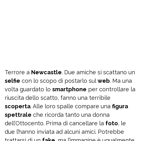
Terrore a
Newcastle
. Due amiche si scattano un
selfie
con lo scopo di postarlo sul
web
. Ma una
volta guardato lo
smartphone
per controllare la
riuscita dello scatto, fanno una terribile
scoperta
. Alle loro spalle compare una
figura
spettrale
che ricorda tanto una donna
dell’Ottocento. Prima di cancellare la
foto
, le
due l’hanno inviata ad alcuni amici. Potrebbe
trattarsi di un
fake
, ma l’immagine è ugualmente