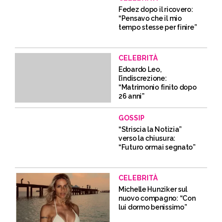
Fedez dopo il ricovero:
“Pensavo che il mio
tempo stesse per finire”
CELEBRITÀ
Edoardo Leo,
l’indiscrezione:
“Matrimonio finito dopo
26 anni”
GOSSIP
“Striscia la Notizia”
verso la chiusura:
“Futuro ormai segnato”
CELEBRITÀ
Michelle Hunziker sul
nuovo compagno: “Con
lui dormo benissimo”