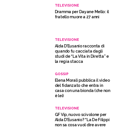
TELEVISIONE
Dramma per Dayane Mello: il
fratello muore a 27 anni
TELEVISIONE
Alda D’Eusanio racconta di
quando fu cacciata dagli
studi de “La Vita in Diretta” e
la regia stacca
GOSSIP
Elena Morali pubblica il video
del fidanzato che entra in
casa con una bionda (che non
è lei)
TELEVISIONE
GF Vip, nuovo scivolone per
Alda D’Eusanio? “La De Filippi
non sa cosa vuol dire avere