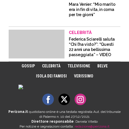
Mara Venier: “Mio marito
era in fin di vita, in coma
per tre giorni”
CELEBRITÀ
Federica Sciarelli saluta
“Chi l’ha visto?”: “Questi
22 anni una bellissima
passeggiata” – VIDEO
GOSSIP
CELEBRITÀ
TELEVISIONE
BELVE
ISOLA DEI FAMOSI
VERISSIMO
Perizona.it
quotidiano online è una testata registrata Aut. del tribunale
di Palermo n. 10 del 27/12/2021
Direttore responsabile
: Daniela Vitello
Per notizie e segnalazioni contatta:
redazione@perizona.it