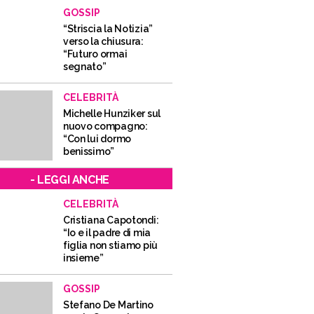
GOSSIP
“Striscia la Notizia”
verso la chiusura:
“Futuro ormai
segnato”
CELEBRITÀ
Michelle Hunziker sul
nuovo compagno:
“Con lui dormo
benissimo”
- LEGGI ANCHE
CELEBRITÀ
Cristiana Capotondi:
“Io e il padre di mia
figlia non stiamo più
insieme”
GOSSIP
Stefano De Martino