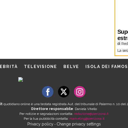
Sup
estr
di
Red
La ses
EBRITÀ
TELEVISIONE
BELVE
ISOLA DEI FAMOS
it
quotidiano online è una testata registrata Aut. del tribunale di Palermo n. 10 de
Direttore responsabile
: Daniela Vitello
Per notizie e segnalazioni contatta:
redazione@perizona.it
Per la tua pubblicità contatta:
marketing@perizona.it
Privacy policy
Change privacy settings
-