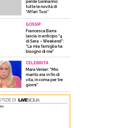
perde Gennarino:
tutte le novità di
“Affari Tuoi”
GOSSIP
Francesca Barra
lascia in anticipo “4
di Sera – Weekend”:
“La mia famiglia ha
bisogno di me”
CELEBRITÀ
Mara Venier: “Mio
marito era in fin di
vita, in coma per tre
giorni”
TIZIE DI
RIA