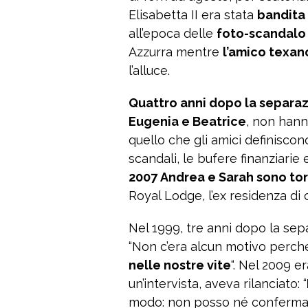
Elisabetta II era stata
bandita 
all’epoca delle
foto-scandalo
Azzurra mentre
l’amico texan
l’alluce.
Quattro anni dopo la separa
Eugenia e Beatrice
, non hann
quello che gli amici definiscon
scandali, le bufere finanziarie 
2007 Andrea e Sarah sono tor
Royal Lodge, l’ex residenza d
Nel 1999, tre anni dopo la sep
“Non c’era alcun motivo perch
nelle nostre vite
“. Nel 2009 er
un’intervista, aveva rilanciato: “
modo: non posso né confermar