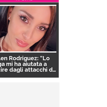
en Rodriguez: “Lo
a mi ha aiutata a
ire dagli attacchi di
nico”