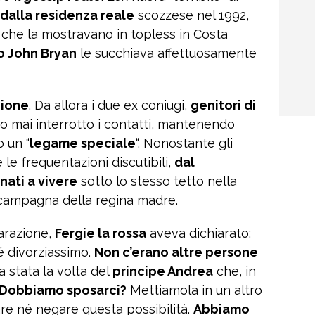
dalla residenza reale
scozzese nel 1992,
che la mostravano in topless in Costa
o John Bryan
le succhiava affettuosamente
zione
. Da allora i due ex coniugi,
genitori di
o mai interrotto i contatti, mantenendo
o un “
legame speciale
“. Nonostante gli
e le frequentazioni discutibili,
dal
nati a vivere
sotto lo stesso tetto nella
i campagna della regina madre.
arazione,
Fergie la rossa
aveva dichiarato:
é divorziassimo.
Non c’erano altre persone
a stata la volta del
principe Andrea
che, in
Dobbiamo sposarci?
Mettiamola in un altro
e né negare questa possibilità.
Abbiamo