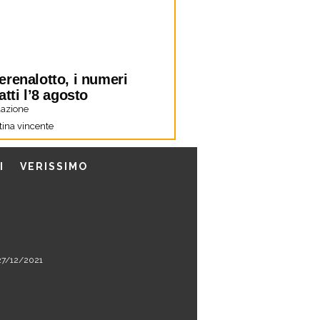
erenalotto, i numeri
atti l’8 agosto
azione
tina vincente
I
VERISSIMO
l 27/12/2021