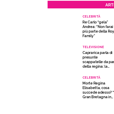
ART
CELEBRITÀ
Re Carlo “gela”
Andrea: “Non farai
più parte della Ro
Family”
TELEVISIONE
Caprarica parla di
presunte
scappatelle da pa
della regina: la
reazione della
Panicucci
CELEBRITÀ
Morte Regina
Elisabetta, cosa
succede adesso? 
Gran Bretagna in
lutto per 10 giorni”