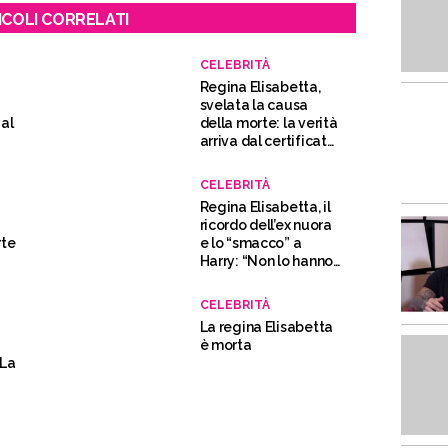
ICOLI CORRELATI
CELEBRITÀ
Regina Elisabetta,
svelata la causa
yal
della morte: la verità
arriva dal certificato
di decesso
CELEBRITÀ
Regina Elisabetta, il
ricordo dell’ex nuora
rte
e lo “smacco” a
Harry: “Non lo hanno
aspettato per
l’annuncio”
CELEBRITÀ
La regina Elisabetta
è morta
“La