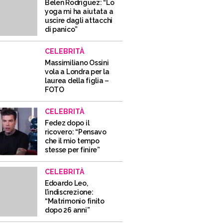
Belen Rodriguez: “Lo
yoga mi ha aiutata a
uscire dagli attacchi
di panico”
CELEBRITÀ
Massimiliano Ossini
vola a Londra per la
laurea della figlia –
FOTO
CELEBRITÀ
Fedez dopo il
ricovero: “Pensavo
che il mio tempo
stesse per finire”
CELEBRITÀ
Edoardo Leo,
l’indiscrezione:
“Matrimonio finito
dopo 26 anni”