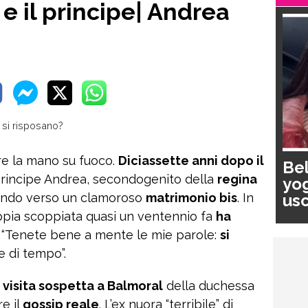
e il principe| Andrea
e la mano su fuoco.
Diciassette anni dopo il
Bel
 principe Andrea, secondogenito della
regina
yog
usc
ando verso un clamoroso
matrimonio bis
. In
pa
oppia scoppiata quasi un ventennio fa
ha
: “Tenete bene a mente le mie parole:
si
e di tempo”.
a
visita sospetta a Balmoral
della duchessa
e il
gossip reale
. L’ex nuora “terribile” di