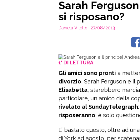
Sarah Ferguson 
si risposano?
Daniela Vitello
| 27/08/2013
1' DI LETTURA
Gli amici sono pronti
a metter
divorzio
, Sarah Ferguson e il
Elisabetta
, starebbero marci
particolare, un amico della c
rivelato al SundayTelegraph
risposeranno
, è solo question
E’ bastato questo, oltre ad un
di York ad agosto, per scatenar