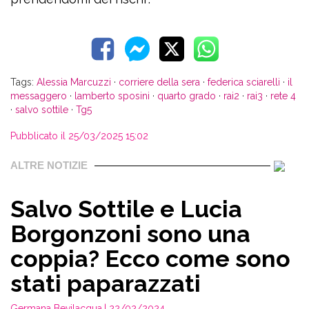
Tags:
Alessia Marcuzzi
·
corriere della sera
·
federica sciarelli
·
il
messaggero
·
lamberto sposini
·
quarto grado
·
rai2
·
rai3
·
rete 4
·
salvo sottile
·
Tg5
Pubblicato il 25/03/2025 15:02
ALTRE NOTIZIE
Salvo Sottile e Lucia
Borgonzoni sono una
coppia? Ecco come sono
stati paparazzati
Germana Bevilacqua
| 22/02/2024