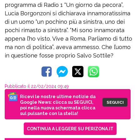
programma di Radio 1 “Un giorno da pecora”,
Lucia Borgonzoni si dichiarava innamoratissima
di un uomo “un pochino più a sinistra, uno dei
pochi rimasto a sinistra”. “Mi sono innamorata
appena l’ho visto. Vive a Roma. Parliamo di tutto
ma non di politica”, aveva ammesso. Che l’uomo
in questione fosse proprio Salvo Sottile?
Pubblicato il 22/02/2024 09:49
Ricevi le nostre ultime notizie da
Google News: clicca su SEGUICI,
SEGUICI
poi nella nuova schermata clicca
sul pulsante con la stella!
CONTINUA A LEGGERE SU PERIZONA.IT