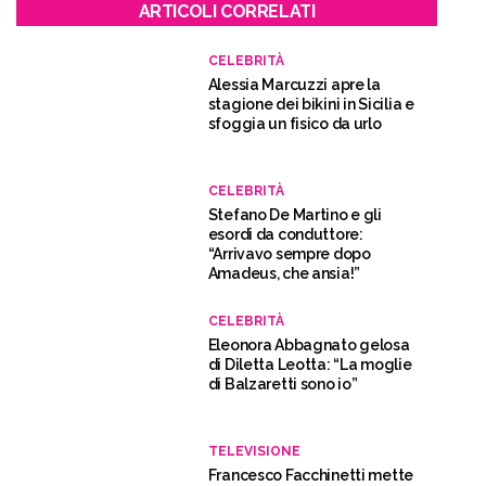
ARTICOLI CORRELATI
CELEBRITÀ
Alessia Marcuzzi apre la
stagione dei bikini in Sicilia e
sfoggia un fisico da urlo
CELEBRITÀ
Stefano De Martino e gli
esordi da conduttore:
“Arrivavo sempre dopo
Amadeus, che ansia!”
CELEBRITÀ
Eleonora Abbagnato gelosa
di Diletta Leotta: “La moglie
di Balzaretti sono io”
TELEVISIONE
Francesco Facchinetti mette