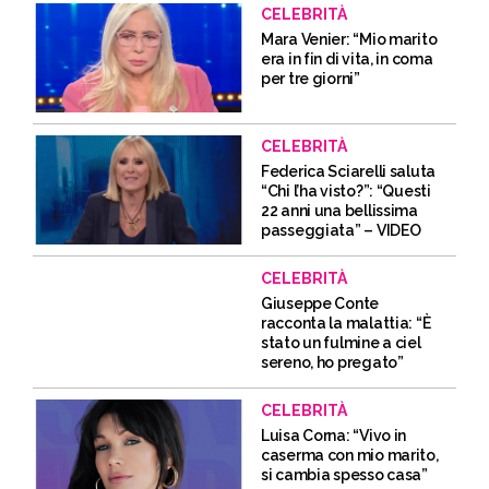
CELEBRITÀ
Mara Venier: “Mio marito
era in fin di vita, in coma
per tre giorni”
CELEBRITÀ
Federica Sciarelli saluta
“Chi l’ha visto?”: “Questi
22 anni una bellissima
passeggiata” – VIDEO
CELEBRITÀ
Giuseppe Conte
racconta la malattia: “È
stato un fulmine a ciel
sereno, ho pregato”
CELEBRITÀ
Luisa Corna: “Vivo in
caserma con mio marito,
si cambia spesso casa”