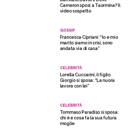
Cameron sposi a Taormina? Il
video sospetto
GOSSIP
Francesca Cipriani: “Io e mio
marito siamo in crisi, sono
andata via di casa”
CELEBRITÀ
Lorella Cuccarini, il figlio
Giorgio si sposa: “La nuora
lavora con lei”
CELEBRITÀ
Tommaso Paradiso si sposa:
chi è e cosa fa la sua futura
moglie