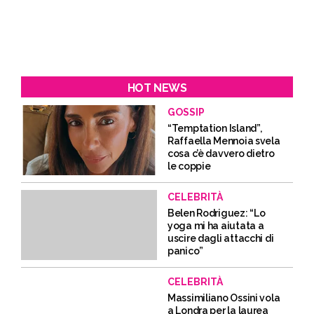
HOT NEWS
GOSSIP
“Temptation Island”,
Raffaella Mennoia svela
cosa c’è davvero dietro
le coppie
CELEBRITÀ
Belen Rodriguez: “Lo
yoga mi ha aiutata a
uscire dagli attacchi di
panico”
CELEBRITÀ
Massimiliano Ossini vola
a Londra per la laurea