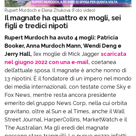
Rupert Murdoch e Elena Zhukova (Foto video)
Il magnate ha quattro ex mogli, sei
figli e tredici nipoti
Rupert Murdoch ha avuto 4 mogli: Patricia
Booker, Anna Murdoch Mann, Wendi Deng e
Jerry Hall,
l’ex moglie di Mick Jagger
scaricata
nel giugno 2022 con una e-mail
, coetanea
dell’attuale sposa. Il magnate è anche nonno di
13 nipotini. È il fondatore di un impero nel mondo
dei media internazionali, con testate come Sky e
Fox News, mentre resta ancora presidente
emerito del gruppo News Corp, nella cui orbita
gravitano, oltre al Sun e al Times, anche il Wall
Street Journal, HarperCollins, MarketWatch e il
The Australian. Ma gli eredi del magnate
possono stare tranquilli. Le nuove nozze infatti