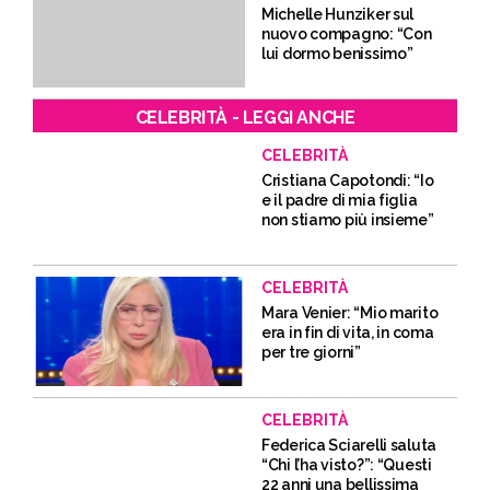
Michelle Hunziker sul
nuovo compagno: “Con
lui dormo benissimo”
CELEBRITÀ - LEGGI ANCHE
CELEBRITÀ
Cristiana Capotondi: “Io
e il padre di mia figlia
non stiamo più insieme”
CELEBRITÀ
Mara Venier: “Mio marito
era in fin di vita, in coma
per tre giorni”
CELEBRITÀ
Federica Sciarelli saluta
“Chi l’ha visto?”: “Questi
22 anni una bellissima