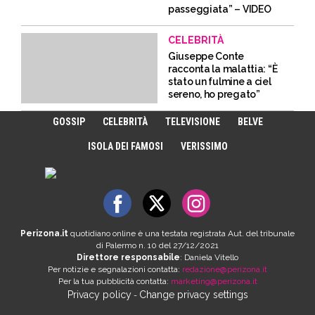
passeggiata” – VIDEO
CELEBRITÀ
Giuseppe Conte
racconta la malattia: “È
stato un fulmine a ciel
sereno, ho pregato”
GOSSIP
CELEBRITÀ
TELEVISIONE
BELVE
ISOLA DEI FAMOSI
VERISSIMO
Perizona.it
quotidiano online è una testata registrata Aut. del tribunale
di Palermo n. 10 del 27/12/2021
Direttore responsabile
: Daniela Vitello
Per notizie e segnalazioni contatta:
redazione@perizona.it
Per la tua pubblicità contatta:
marketing@perizona.it
Privacy policy
Change privacy settings
-