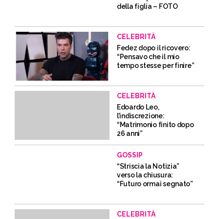
della figlia – FOTO
CELEBRITÀ
Fedez dopo il ricovero:
“Pensavo che il mio
tempo stesse per finire”
CELEBRITÀ
Edoardo Leo,
l’indiscrezione:
“Matrimonio finito dopo
26 anni”
GOSSIP
“Striscia la Notizia”
verso la chiusura:
“Futuro ormai segnato”
CELEBRITÀ