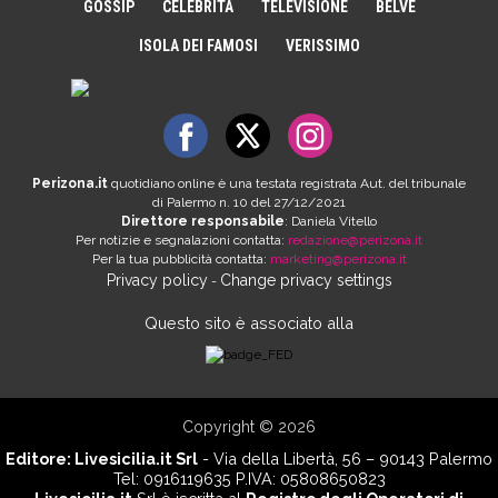
GOSSIP
CELEBRITÀ
TELEVISIONE
BELVE
ISOLA DEI FAMOSI
VERISSIMO
Perizona.it
quotidiano online è una testata registrata Aut. del tribunale
di Palermo n. 10 del 27/12/2021
Direttore responsabile
: Daniela Vitello
Per notizie e segnalazioni contatta:
redazione@perizona.it
Per la tua pubblicità contatta:
marketing@perizona.it
Privacy policy
Change privacy settings
-
Questo sito è associato alla
Copyright © 2026
Editore:
Livesicilia.it Srl
- Via della Libertà, 56 – 90143 Palermo
Tel: 0916119635 P.IVA: 05808650823