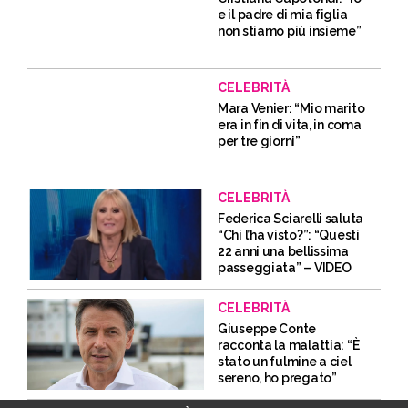
e il padre di mia figlia
non stiamo più insieme”
CELEBRITÀ
Mara Venier: “Mio marito
era in fin di vita, in coma
per tre giorni”
CELEBRITÀ
Federica Sciarelli saluta
“Chi l’ha visto?”: “Questi
22 anni una bellissima
passeggiata” – VIDEO
CELEBRITÀ
Giuseppe Conte
racconta la malattia: “È
stato un fulmine a ciel
sereno, ho pregato”