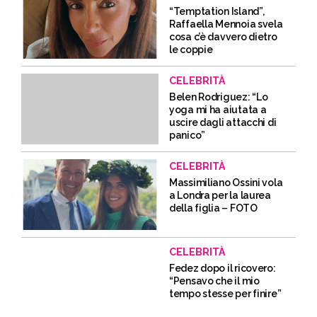
“Temptation Island”,
Raffaella Mennoia svela
cosa c’è davvero dietro
le coppie
CELEBRITÀ
Belen Rodriguez: “Lo
yoga mi ha aiutata a
uscire dagli attacchi di
panico”
CELEBRITÀ
Massimiliano Ossini vola
a Londra per la laurea
della figlia – FOTO
CELEBRITÀ
Fedez dopo il ricovero:
“Pensavo che il mio
tempo stesse per finire”