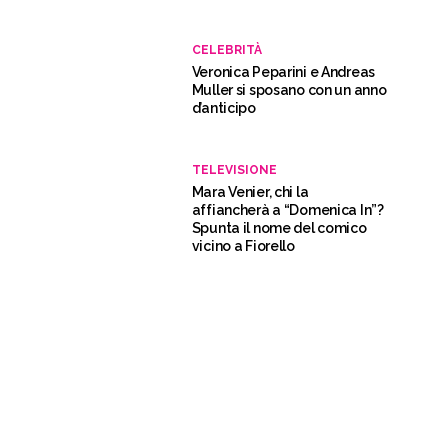
CELEBRITÀ
Veronica Peparini e Andreas
Muller si sposano con un anno
d’anticipo
TELEVISIONE
Mara Venier, chi la
affiancherà a “Domenica In”?
Spunta il nome del comico
vicino a Fiorello