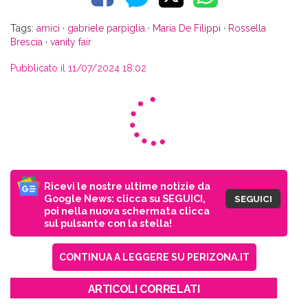
Tags:
amici
·
gabriele parpiglia
·
Maria De Filippi
·
Rossella
Brescia
·
vanity fair
Pubblicato il 11/07/2024 18:02
Ricevi le nostre ultime notizie da
Google News: clicca su SEGUICI,
SEGUICI
poi nella nuova schermata clicca
sul pulsante con la stella!
CONTINUA A LEGGERE SU PERIZONA.IT
ARTICOLI CORRELATI