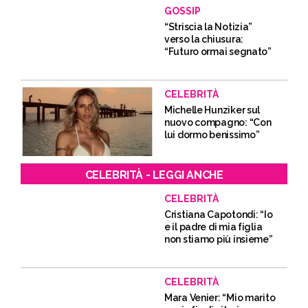
GOSSIP
“Striscia la Notizia”
verso la chiusura:
“Futuro ormai segnato”
CELEBRITÀ
Michelle Hunziker sul
nuovo compagno: “Con
lui dormo benissimo”
CELEBRITÀ - LEGGI ANCHE
CELEBRITÀ
Cristiana Capotondi: “Io
e il padre di mia figlia
non stiamo più insieme”
CELEBRITÀ
Mara Venier: “Mio marito