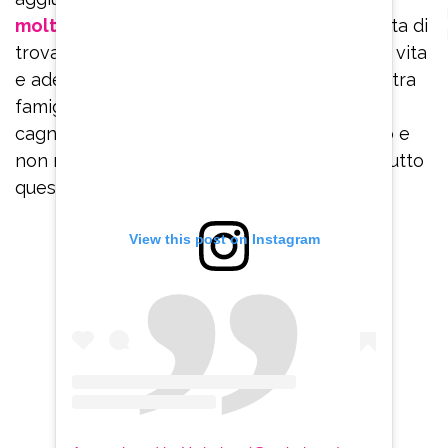
molte volte il fondo
e non mi sarei aspettata di
trovare una persona come Andrea nella mia vita
e adesso sono felice di aver costruito la nostra
famiglia con la nostra Camilla, il nostro
cagnolino… la vita mi ha veramente sorpreso e
non me lo sarei mai aspettata di meritarmi tutto
questo. Mi ritengo molto molto fortunata!”.
View this post on Instagram