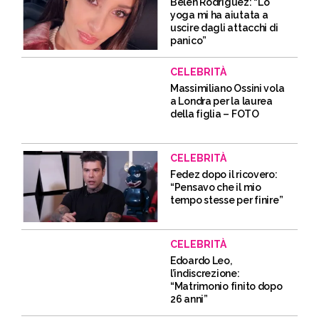
Belen Rodriguez: “Lo
yoga mi ha aiutata a
uscire dagli attacchi di
panico”
CELEBRITÀ
Massimiliano Ossini vola
a Londra per la laurea
della figlia – FOTO
CELEBRITÀ
Fedez dopo il ricovero:
“Pensavo che il mio
tempo stesse per finire”
CELEBRITÀ
Edoardo Leo,
l’indiscrezione:
“Matrimonio finito dopo
26 anni”