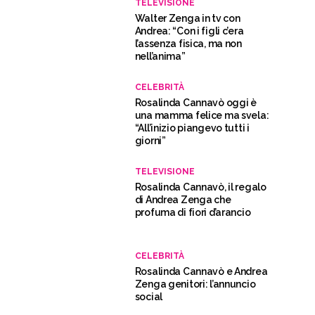
TELEVISIONE
Walter Zenga in tv con
Andrea: “Con i figli c’era
l’assenza fisica, ma non
nell’anima”
CELEBRITÀ
Rosalinda Cannavò oggi è
una mamma felice ma svela:
“All’inizio piangevo tutti i
giorni”
TELEVISIONE
Rosalinda Cannavò, il regalo
di Andrea Zenga che
profuma di fiori d’arancio
CELEBRITÀ
Rosalinda Cannavò e Andrea
Zenga genitori: l’annuncio
social