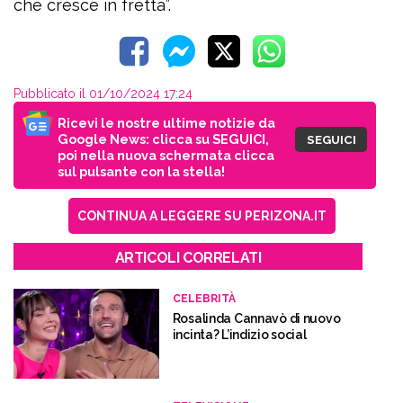
che cresce in fretta”.
Pubblicato il 01/10/2024 17:24
Ricevi le nostre ultime notizie da
Google News: clicca su SEGUICI,
SEGUICI
poi nella nuova schermata clicca
sul pulsante con la stella!
CONTINUA A LEGGERE SU PERIZONA.IT
ARTICOLI CORRELATI
CELEBRITÀ
Rosalinda Cannavò di nuovo
incinta? L’indizio social