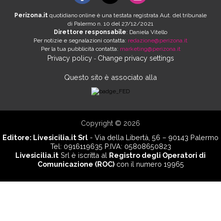
Perizona.it
quotidiano online è una testata registrata Aut. del tribunale
di Palermo n. 10 del 27/12/2021
Direttore responsabile
: Daniela Vitello
Per notizie e segnalazioni contatta:
redazione@perizona.it
Per la tua pubblicità contatta:
marketing@perizona.it
Privacy policy
Change privacy settings
-
Questo sito è associato alla
Copyright © 2026
Editore:
Livesicilia.it Srl
- Via della Libertà, 56 – 90143 Palermo
Tel: 0916119635 P.IVA: 05808650823
Livesicilia.it
Srl è iscritta al
Registro degli Operatori di
Comunicazione (ROC)
con il numero 19965