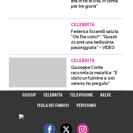
era in fin di vita, in coma
per tre giorni”
CELEBRITÀ
Federica Sciarelli saluta
“Chi l’ha visto?”: “Questi
22 anni una bellissima
passeggiata” – VIDEO
CELEBRITÀ
Giuseppe Conte
racconta la malattia: “È
stato un fulmine a ciel
sereno, ho pregato”
GOSSIP
CELEBRITÀ
TELEVISIONE
BELVE
ISOLA DEI FAMOSI
VERISSIMO