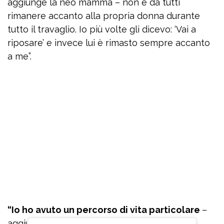
aggiunge la neo mamma – non è da tutti
rimanere accanto alla propria donna durante
tutto il travaglio. Io più volte gli dicevo: ‘Vai a
riposare’ e invece lui è rimasto sempre accanto
a me”.
“Io ho avuto un percorso di vita particolare
–
aggiunge Rosalinda Cannavò-.
Ho toccato