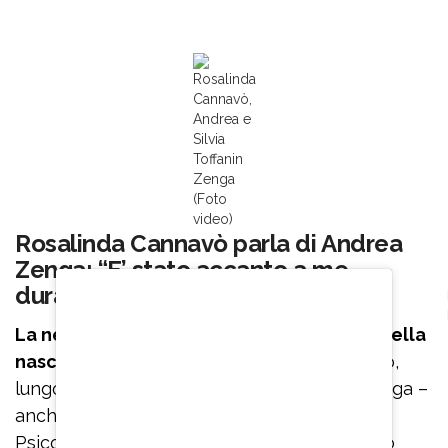
Rosalinda
Cannavò,
Andrea e
Silvia
Toffanin
Zenga
(Foto
video)
Rosalinda Cannavò parla di Andrea
Zenga: “E’ stato accanto a me
durante tutto il travaglio”
La neo mamma racconta poi il momento della
nascita:
“Il parto è stato abbastanza intenso,
lungo”. “Io ero stanco – le fa eco Andrea Zenga –
anche se in confronto a lei non era niente.
Psicologicamente, assistere è difficile. Poi ho