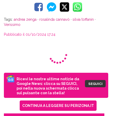
Tags:
andrea zenga
·
rosalinda cannavò
·
silvia toffanin
·
Verissimo
Pubblicato il 01/10/2024 17:24
Ricevi le nostre ultime notizie da
Google News: clicca su SEGUICI,
SEGUICI
poi nella nuova schermata clicca
sul pulsante con la stella!
CONTINUA A LEGGERE SU PERIZONA.IT