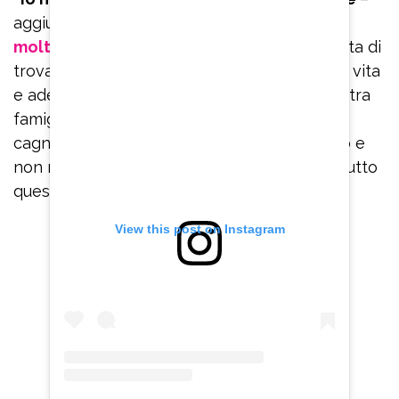
aggiunge Rosalinda Cannavò-.
Ho toccato
molte volte il fondo
e non mi sarei aspettata di
trovare una persona come Andrea nella mia vita
e adesso sono felice di aver costruito la nostra
famiglia con la nostra Camilla, il nostro
cagnolino… la vita mi ha veramente sorpreso e
non me lo sarei mai aspettata di meritarmi tutto
questo. Mi ritengo molto molto fortunata!”.
View this post on Instagram