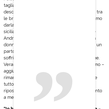
tagliato il cordone ombelicale”. “Non si può
descrivere il momento in cui ti trovi tua figlia tra
le braccia, è indescrivibile ed è stato bellissimo
darla anche a papà”, spiega ancora l’attrice
siciliana. “Tu sei stata incredibile – interviene
Andrea Zenga -. Non conosci realmente una
donna fino a quando non vedi come affronta un
parto, lei è stata incredibile. Anche quando
soffriva aveva il pensiero a me, se stessi bene.
Veramente incredibile!”. “Lui è stato bravissimo –
aggiunge la neo mamma – non è da tutti
rimanere accanto alla propria donna durante
tutto il travaglio. Io più volte gli dicevo: ‘Vai a
riposare’ e invece lui è rimasto sempre accanto
a me”.
“Io ho avuto un percorso di vita particolare
–