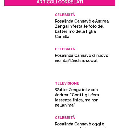
ARTICOLI CORRELATI
CELEBRITÀ
Rosalinda Cannavò e Andrea
Zenga in festa, le foto del
battesimo della figlia
Camilla
CELEBRITÀ
Rosalinda Cannavò di nuovo
incinta? L’indizio social
TELEVISIONE
Walter Zenga in tv con
Andrea: “Con i figli c’era
l’assenza fisica, ma non
nell’anima”
CELEBRITÀ
Rosalinda Cannavò oggi è