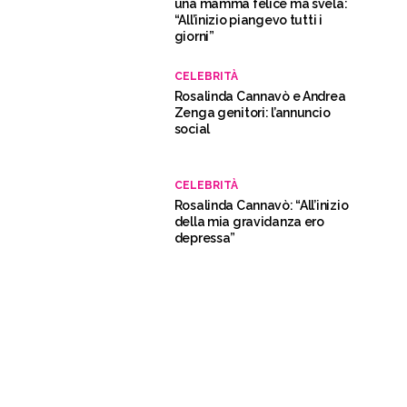
una mamma felice ma svela:
“All’inizio piangevo tutti i
giorni”
CELEBRITÀ
Rosalinda Cannavò e Andrea
Zenga genitori: l’annuncio
social
CELEBRITÀ
Rosalinda Cannavò: “All’inizio
della mia gravidanza ero
depressa”