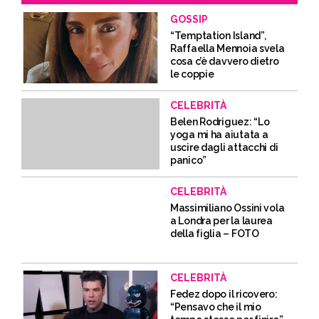
GOSSIP
“Temptation Island”,
Raffaella Mennoia svela
cosa c’è davvero dietro
le coppie
CELEBRITÀ
Belen Rodriguez: “Lo
yoga mi ha aiutata a
uscire dagli attacchi di
panico”
CELEBRITÀ
Massimiliano Ossini vola
a Londra per la laurea
della figlia – FOTO
CELEBRITÀ
Fedez dopo il ricovero:
“Pensavo che il mio