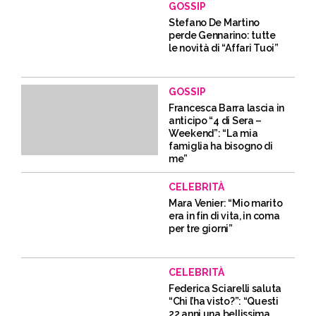
GOSSIP
Stefano De Martino
perde Gennarino: tutte
le novità di “Affari Tuoi”
GOSSIP
Francesca Barra lascia in
anticipo “4 di Sera –
Weekend”: “La mia
famiglia ha bisogno di
me”
CELEBRITÀ
Mara Venier: “Mio marito
era in fin di vita, in coma
per tre giorni”
CELEBRITÀ
Federica Sciarelli saluta
“Chi l’ha visto?”: “Questi
22 anni una bellissima