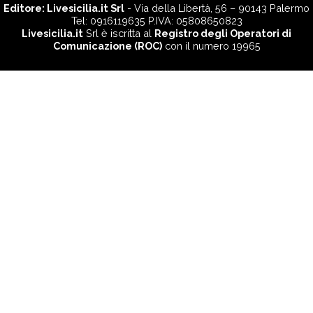
Editore:
Livesicilia.it Srl
- Via della Libertà, 56 – 90143 Palermo
Tel: 0916119635 P.IVA: 05808650823
Livesicilia.it
Srl è iscritta al
Registro degli Operatori di
Comunicazione (ROC)
con il numero 19965