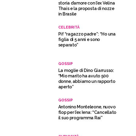
storia d’amore con l’ex Velina
Thais e la proposta di nozze
in Brasile
CELEBRITÀ
Pif “ragazzo padre”: “Ho una
figlia di 5 anni e sono
separato”
GOSSIP
La moglie di Dino Giarrusso:
“Mio marito ha avuto 500
donne, abbiamo un rapporto
aperto”
GOSSIP
Antonino Monteleone, nuovo
flop per l’ex Iena: “Cancellato
il suo programma Rai”