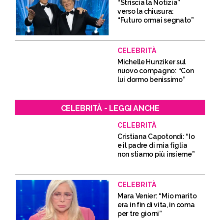
“Striscia la Notizia”
verso la chiusura:
“Futuro ormai segnato”
CELEBRITÀ
Michelle Hunziker sul
nuovo compagno: “Con
lui dormo benissimo”
CELEBRITÀ - LEGGI ANCHE
CELEBRITÀ
Cristiana Capotondi: “Io
e il padre di mia figlia
non stiamo più insieme”
CELEBRITÀ
Mara Venier: “Mio marito
era in fin di vita, in coma
per tre giorni”