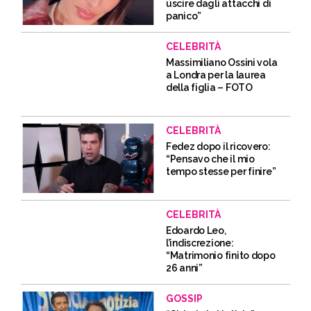
uscire dagli attacchi di
panico”
CELEBRITÀ
Massimiliano Ossini vola
a Londra per la laurea
della figlia – FOTO
CELEBRITÀ
Fedez dopo il ricovero:
“Pensavo che il mio
tempo stesse per finire”
CELEBRITÀ
Edoardo Leo,
l’indiscrezione:
“Matrimonio finito dopo
26 anni”
GOSSIP