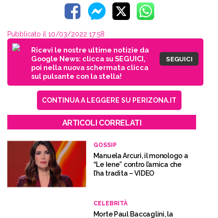
Pubblicato il 10/03/2022 17:58
Ricevi le nostre ultime notizie da
Google News: clicca su SEGUICI,
SEGUICI
poi nella nuova schermata clicca
sul pulsante con la stella!
CONTINUA A LEGGERE SU PERIZONA.IT
ARTICOLI CORRELATI
GOSSIP
Manuela Arcuri, il monologo a
“Le Iene” contro l’amica che
l’ha tradita – VIDEO
CELEBRITÀ
Morte Paul Baccaglini, la