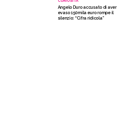
CURIOSITÀ
Angelo Duro accusato di aver
evaso 150mila euro rompe il
silenzio: “Cifra ridicola”