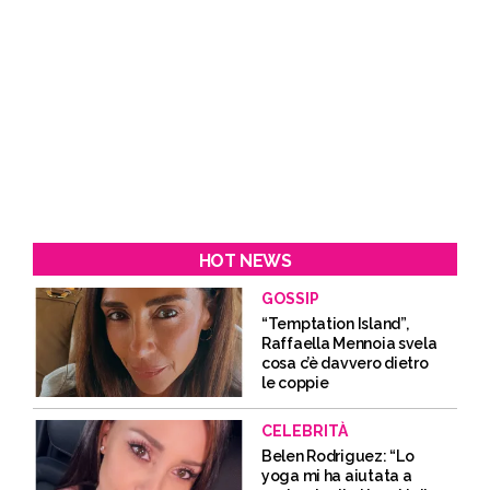
HOT NEWS
GOSSIP
“Temptation Island”,
Raffaella Mennoia svela
cosa c’è davvero dietro
le coppie
CELEBRITÀ
Belen Rodriguez: “Lo
yoga mi ha aiutata a