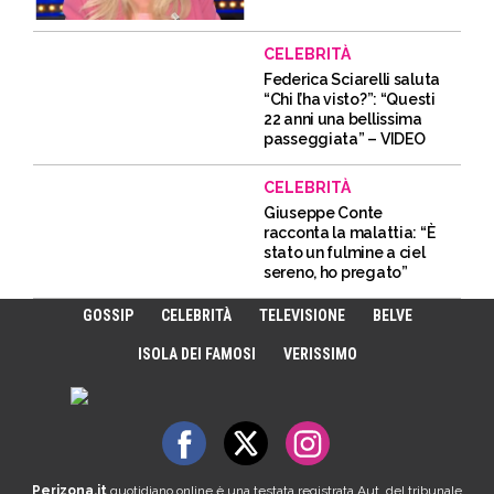
CELEBRITÀ
Federica Sciarelli saluta
“Chi l’ha visto?”: “Questi
22 anni una bellissima
passeggiata” – VIDEO
CELEBRITÀ
Giuseppe Conte
racconta la malattia: “È
stato un fulmine a ciel
sereno, ho pregato”
GOSSIP
CELEBRITÀ
TELEVISIONE
BELVE
ISOLA DEI FAMOSI
VERISSIMO
Perizona.it
quotidiano online è una testata registrata Aut. del tribunale