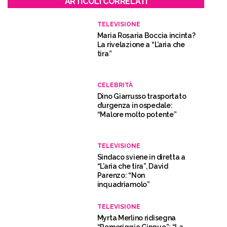
ARTICOLI CORRELATI
TELEVISIONE
Maria Rosaria Boccia incinta?
La rivelazione a “L’aria che
tira”
CELEBRITÀ
Dino Giarrusso trasportato
d’urgenza in ospedale:
“Malore molto potente”
TELEVISIONE
Sindaco sviene in diretta a
“L’aria che tira”, David
Parenzo: “Non
inquadriamolo”
TELEVISIONE
Myrta Merlino ridisegna