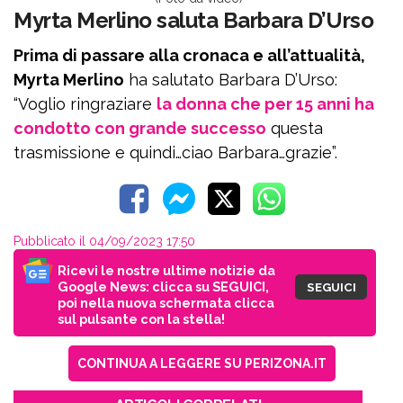
Myrta Merlino saluta Barbara D’Urso
Prima di passare alla cronaca e all’attualità,
Myrta Merlino
ha salutato Barbara D’Urso:
“Voglio ringraziare
la donna che per 15 anni ha
condotto con grande successo
questa
trasmissione e quindi…ciao Barbara…grazie”.
Pubblicato il 04/09/2023 17:50
Ricevi le nostre ultime notizie da
Google News: clicca su SEGUICI,
SEGUICI
poi nella nuova schermata clicca
sul pulsante con la stella!
CONTINUA A LEGGERE SU PERIZONA.IT