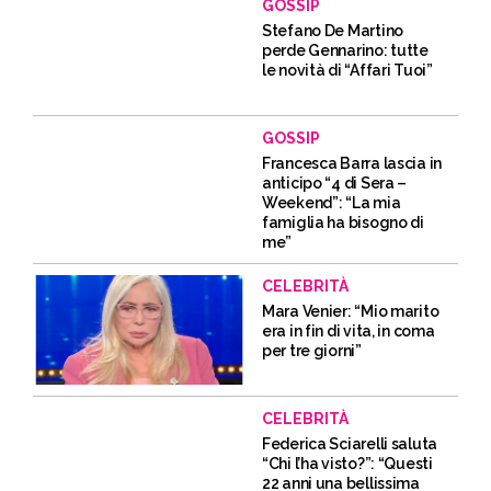
GOSSIP
Stefano De Martino
perde Gennarino: tutte
le novità di “Affari Tuoi”
GOSSIP
Francesca Barra lascia in
anticipo “4 di Sera –
Weekend”: “La mia
famiglia ha bisogno di
me”
CELEBRITÀ
Mara Venier: “Mio marito
era in fin di vita, in coma
per tre giorni”
CELEBRITÀ
Federica Sciarelli saluta
“Chi l’ha visto?”: “Questi
22 anni una bellissima