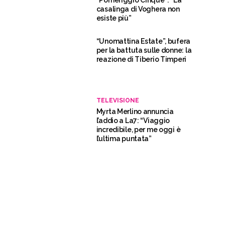
“Pomeriggio Cinque”: “La
casalinga di Voghera non
esiste più”
“Unomattina Estate”, bufera
per la battuta sulle donne: la
reazione di Tiberio Timperi
TELEVISIONE
Myrta Merlino annuncia
l’addio a La7: “Viaggio
incredibile, per me oggi è
l’ultima puntata”