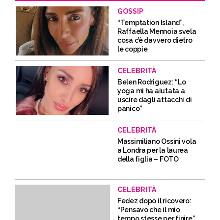
GOSSIP
“Temptation Island”,
Raffaella Mennoia svela
cosa c’è davvero dietro
le coppie
CELEBRITÀ
Belen Rodriguez: “Lo
yoga mi ha aiutata a
uscire dagli attacchi di
panico”
CELEBRITÀ
Massimiliano Ossini vola
a Londra per la laurea
della figlia – FOTO
CELEBRITÀ
Fedez dopo il ricovero:
“Pensavo che il mio
tempo stesse per finire”