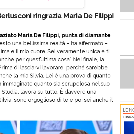
 Berlusconi ringrazia Maria De Filippi
raziato Maria De Filippi, punta di diamante
esto una bellissima realtà – ha affermato –
tima e il mio cuore. Sei veramente unica e ti
nche per quest’ultima cosa”. Nel finale, la
rima di lasciarvi lavorare, perché sarebbe
nche la mia Silvia. Lei è una prova di quanto
n immaginate quanto sia scrupolosa nel suo
. Studia, lavora su tutto. È davvero una
ilvia, sono orgoglioso di te e poi sei anche il
LE NO
THAILA