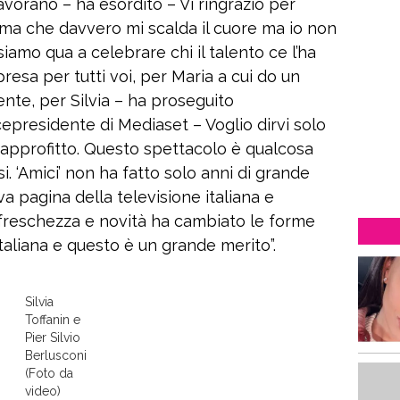
avorano – ha esordito – Vi ringrazio per
ima che davvero mi scalda il cuore ma io non
iamo qua a celebrare chi il talento ce l’ha
esa per tutti voi, per Maria a cui do un
ente, per Silvia – ha proseguito
cepresidente di Mediaset – Voglio dirvi solo
 approfitto. Questo spettacolo è qualcosa
. ‘Amici’ non ha fatto solo anni di grande
va pagina della televisione italiana e
 freschezza e novità ha cambiato le forme
aliana e questo è un grande merito”.
Silvia
Toffanin e
Pier Silvio
Berlusconi
(Foto da
video)