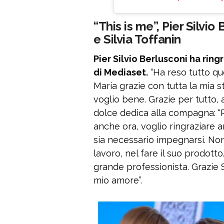
“This is me”, Pier Silvio
e Silvia Toffanin
Pier Silvio Berlusconi ha ring
di Mediaset.
“Ha reso tutto qu
Maria grazie con tutta la mia s
voglio bene. Grazie per tutto, a
dolce dedica alla compagna: “P
anche ora, voglio ringraziare a
sia necessario impegnarsi. No
lavoro, nel fare il suo prodotto
grande professionista. Grazie S
mio amore”.