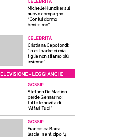
CELEBRITÀ
Michelle Hunziker sul
nuovo compagno:
“Con lui dormo
benissimo”
CELEBRITÀ
Cristiana Capotondi:
“Io e il padre di mia
figlia non stiamo più
insieme”
ELEVISIONE - LEGGI ANCHE
GOSSIP
Stefano De Martino
perde Gennarino:
tutte le novità di
“Affari Tuoi”
GOSSIP
Francesca Barra
lascia in anticipo “4