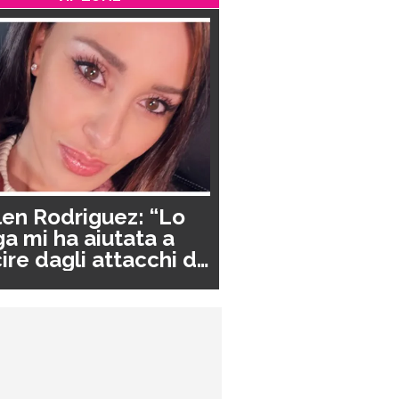
en Rodriguez: “Lo
a mi ha aiutata a
ire dagli attacchi di
nico”