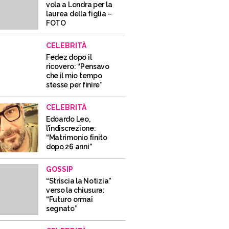
vola a Londra per la
laurea della figlia –
FOTO
CELEBRITÀ
Fedez dopo il
ricovero: “Pensavo
che il mio tempo
stesse per finire”
CELEBRITÀ
Edoardo Leo,
l’indiscrezione:
“Matrimonio finito
dopo 26 anni”
GOSSIP
“Striscia la Notizia”
verso la chiusura:
“Futuro ormai
segnato”