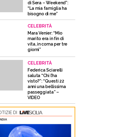
di Sera – Weekend”:
“La mia famiglia ha
bisogno di me”
CELEBRITÀ
Mara Venier: “Mio
marito era in fin di
vita, in coma per tre
giorni”
CELEBRITÀ
Federica Sciarelli
saluta “Chi l’ha
visto?”: “Questi 22
anni una bellissima
passeggiata” –
VIDEO
TIZIE DI
NDIA