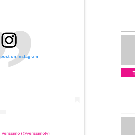
 post on Instagram
T
y Verissimo (@verissimotv)