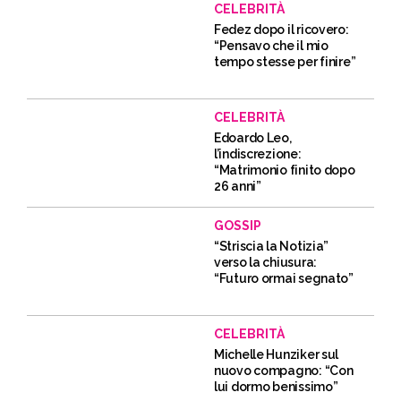
CELEBRITÀ
Fedez dopo il ricovero:
“Pensavo che il mio
tempo stesse per finire”
CELEBRITÀ
Edoardo Leo,
l’indiscrezione:
“Matrimonio finito dopo
26 anni”
GOSSIP
“Striscia la Notizia”
verso la chiusura:
“Futuro ormai segnato”
CELEBRITÀ
Michelle Hunziker sul
nuovo compagno: “Con
lui dormo benissimo”