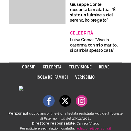
Giuseppe Conte
racconta la malattia: “È
stato un fulmine a ciel
sereno, ho pregato”
CELEBRITÀ
Luisa Corna: “Vivo in
caserma con mio marito,
si cambia spesso casa”
GOSSIP
CELEBRITÀ
TELEVISIONE
BELVE
ISOLA DEI FAMOSI
VERISSIMO
Perizona.it
quotidiano online è una testata registrata Aut. del tribunale
di Palermo n. 10 del 27/12/2021
Direttore responsabile
: Daniela Vitello
Per notizie e segnalazioni contatta:
redazione@perizona.it