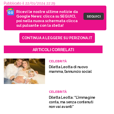
Pubblicato il 22/01/2024 22:29
Ricevi le nostre ultime notizie da
Google News: clicca su SEGUICI,
SEGUICI
poi nella nuova schermata clicca
sul pulsante con la stella!
CONTINUA A LEGGERE SU PERIZONA.IT
ARTICOLI CORRELATI
CELEBRITÀ
Diletta Leotta di nuovo
mamma, l’annuncio social
CELEBRITÀ
Diletta Leotta: “L’immagine
conta, ma senza contenuti
non vai avanti”