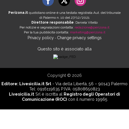
Perizona.it
quotidiano online è una testata registrata Aut. del tribunale
di Palermo n. 10 del 27/12/2021
Direttore responsabile
: Daniela Vitello
Per notizie e segnalazioni contatta:
redazione@perizona.it
Per la tua pubblicità contatta:
marketing@perizona.it
Privacy policy
Change privacy settings
-
Questo sito è associato alla
Copyright © 2026
Editore:
Livesicilia.it Srl
- Via della Libertà, 56 – 90143 Palermo
Tel: 0916119635 P.IVA: 05808650823
Livesicilia.it
Srl è iscritta al
Registro degli Operatori di
Comunicazione (ROC)
con il numero 19965