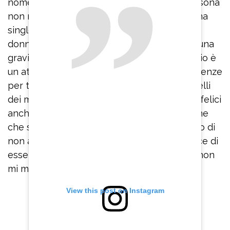
nome del compagno dell’epoca. “Quella persona
non mi dava garanzie e di essere una mamma
single non me la sentivo – confessa – Ogni
donna ha il diritto di portare avanti o meno una
gravidanza. A volte mettere al mondo un figlio è
un atto di irresponsabilità che avrà conseguenze
per tutta la vita”. “I bambini mi piacciono, quelli
dei miei amici, in piccole dosi, si può essere felici
anche senza figli – sottolinea – Ci sono donne
che si sentono ancora sbagliate se decidono di
non avere figli e non è così”. Paola Barale dice di
essere single: “Sono in un periodo leggero, non
mi manca nulla”.
View this post on Instagram