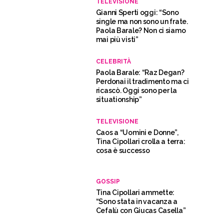
TELEVISIONE
Gianni Sperti oggi: “Sono
single ma non sono un frate.
Paola Barale? Non ci siamo
mai più visti”
CELEBRITÀ
Paola Barale: “Raz Degan?
Perdonai il tradimento ma ci
ricascò. Oggi sono per la
situationship”
TELEVISIONE
Caos a “Uomini e Donne”,
Tina Cipollari crolla a terra:
cosa è successo
GOSSIP
Tina Cipollari ammette:
“Sono stata in vacanza a
Cefalù con Giucas Casella”