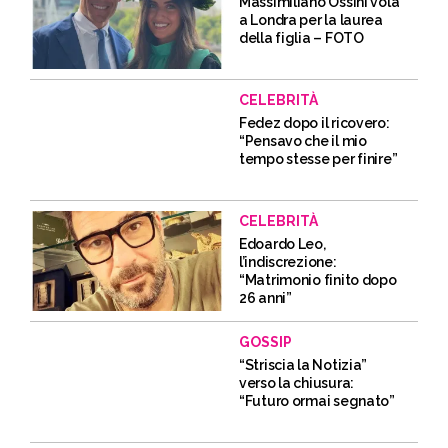
Massimiliano Ossini vola
a Londra per la laurea
della figlia – FOTO
CELEBRITÀ
Fedez dopo il ricovero:
“Pensavo che il mio
tempo stesse per finire”
CELEBRITÀ
Edoardo Leo,
l’indiscrezione:
“Matrimonio finito dopo
26 anni”
GOSSIP
“Striscia la Notizia”
verso la chiusura:
“Futuro ormai segnato”