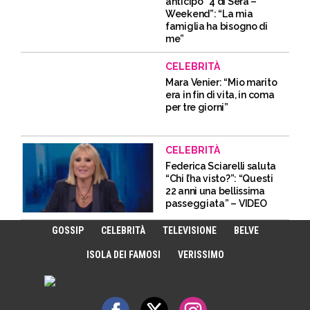
anticipo “4 di Sera –
Weekend”: “La mia
famiglia ha bisogno di
me”
CELEBRITÀ
Mara Venier: “Mio marito
era in fin di vita, in coma
per tre giorni”
CELEBRITÀ
Federica Sciarelli saluta
“Chi l’ha visto?”: “Questi
22 anni una bellissima
passeggiata” – VIDEO
GOSSIP
CELEBRITÀ
TELEVISIONE
BELVE
ISOLA DEI FAMOSI
VERISSIMO