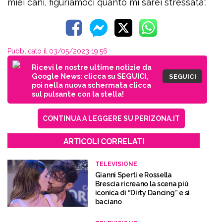
miei cani, figuriamoci quanto mi sarei stressata”.
Pubblicato il 03/05/2023 19:56
Ricevi le nostre ultime notizie da
Google News: clicca su SEGUICI,
SEGUICI
poi nella nuova schermata clicca
sul pulsante con la stella!
CONTINUA A LEGGERE SU PERIZONA.IT
ARTICOLI CORRELATI
TELEVISIONE
Gianni Sperti e Rossella
Brescia ricreano la scena più
iconica di “Dirty Dancing” e si
baciano