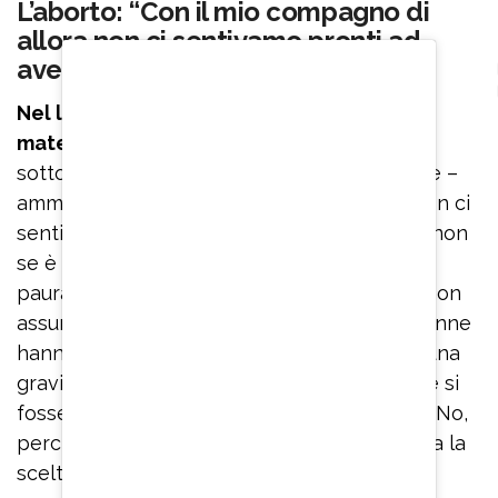
L’aborto: “Con il mio compagno di
allora non ci sentivamo pronti ad
avere un figlio”
Nel libro, Paola Barale parla anche della
maternità mancata
e di un aborto a cui si è
sottoposta: “Non è stata una decisione facile –
ammette – Con il mio compagno di allora non ci
sentivamo pronti. Un figlio si fa se è voluto, non
se è capitato. Non volevo fare un figlio per
paura di pentirmi dopo. Abbiamo preferito non
assumerci questa responsabilità. Tutte le donne
hanno diritto di decidere se portare avanti una
gravidanza”. A Silvia Toffanin che le chiede se si
fosse mai pentita di quella scelta risponde: “No,
perché ho pensato che in quel momento era la
scelta giusta”. Paola Barale non ha rivelato il