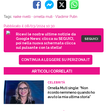
Tags:
naike rivelli
·
ornella muti
·
Vladimir Putin
Pubblicato il 08/03/2024 10:30
Ricevi le nostre ultime notizie da
Google News: clicca su SEGUICI,
SEGUICI
poi nella nuova schermata clicca
sul pulsante con la stella!
CONTINUA A LEGGERE SU PERIZONA.IT
ARTICOLI CORRELATI
CELEBRITÀ
Ornella Muti single: “Non
ricordo nemmeno quando ho
avuto la mia ultima storia”