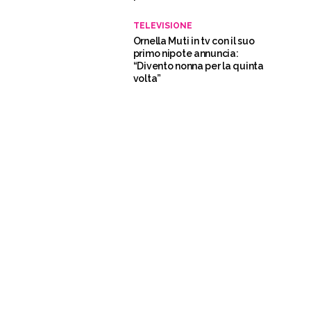
TELEVISIONE
Ornella Muti in tv con il suo
primo nipote annuncia:
“Divento nonna per la quinta
volta”