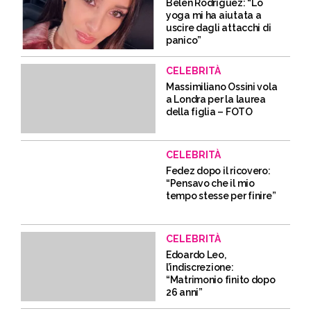
Belen Rodriguez: “Lo
yoga mi ha aiutata a
uscire dagli attacchi di
panico”
CELEBRITÀ
Massimiliano Ossini vola
a Londra per la laurea
della figlia – FOTO
CELEBRITÀ
Fedez dopo il ricovero:
“Pensavo che il mio
tempo stesse per finire”
CELEBRITÀ
Edoardo Leo,
l’indiscrezione:
“Matrimonio finito dopo
26 anni”