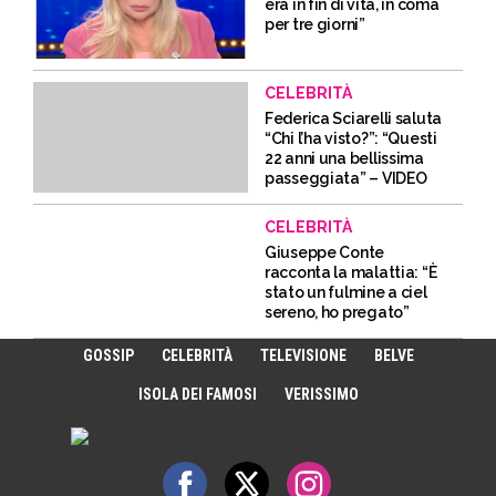
era in fin di vita, in coma
per tre giorni”
CELEBRITÀ
Federica Sciarelli saluta
“Chi l’ha visto?”: “Questi
22 anni una bellissima
passeggiata” – VIDEO
CELEBRITÀ
Giuseppe Conte
racconta la malattia: “È
stato un fulmine a ciel
sereno, ho pregato”
GOSSIP
CELEBRITÀ
TELEVISIONE
BELVE
ISOLA DEI FAMOSI
VERISSIMO