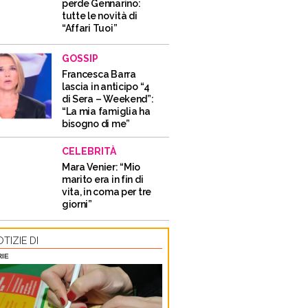
perde Gennarino:
tutte le novità di
“Affari Tuoi”
GOSSIP
Francesca Barra
lascia in anticipo “4
di Sera – Weekend”:
“La mia famiglia ha
bisogno di me”
CELEBRITÀ
Mara Venier: “Mio
marito era in fin di
vita, in coma per tre
giorni”
TIZIE DI
RIE