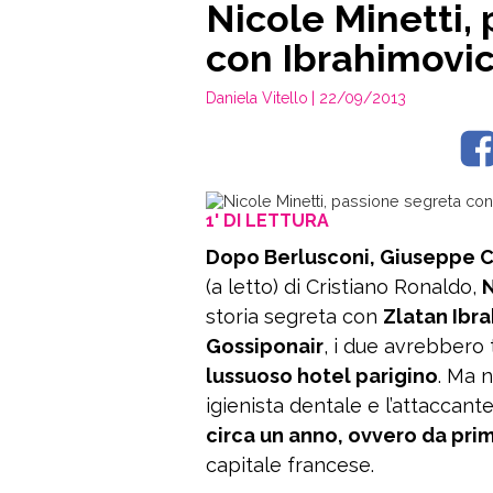
Nicole Minetti,
con Ibrahimovi
Daniela Vitello
| 22/09/2013
1' DI LETTURA
Dopo Berlusconi, Giuseppe Ci
(a letto) di Cristiano Ronaldo,
N
storia segreta con
Zlatan Ibr
Gossiponair
, i due avrebbero
lussuoso hotel parigino
. Ma n
igienista dentale e l’attaccan
circa un anno, ovvero da pri
capitale francese.