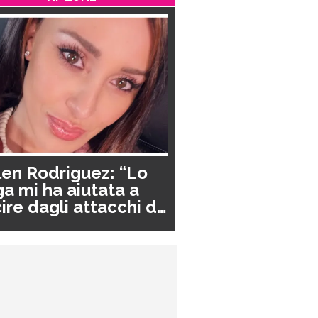
en Rodriguez: “Lo
a mi ha aiutata a
ire dagli attacchi di
nico”