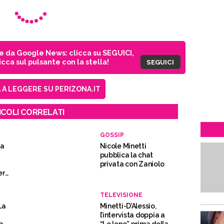
ie da Google News: clicca su SEGUICI,
cca sul pulsante con la stella!
SEGUICI
A LEGGERE SU PERIZONA.IT
ICOLI CORRELATI
GOSSIP
na
Nicole Minetti
pubblica la chat
privata con Zaniolo
er
e”
TELEVISIONE
La
Minetti-D’Alessio,
l’intervista doppia a