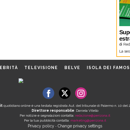
Sup
estr
di
Red
La ses
EBRITÀ
TELEVISIONE
BELVE
ISOLA DEI FAMOS
it
quotidiano online è una testata registrata Aut. del tribunale di Palermo n. 10 de
Direttore responsabile
: Daniela Vitello
Per notizie e segnalazioni contatta:
redazione@perizona.it
Per la tua pubblicità contatta:
marketing@perizona.it
Privacy policy
Change privacy settings
-