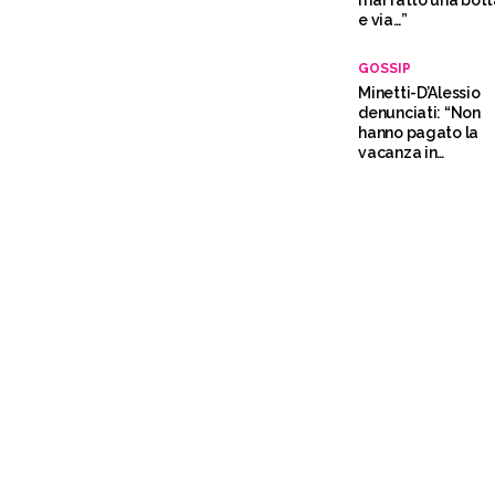
mai fatto una bot
e via…”
GOSSIP
Minetti-D’Alessio
denunciati: “Non
hanno pagato la
vacanza in
Thailandia”