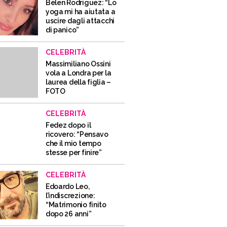
Belen Rodriguez: “Lo
yoga mi ha aiutata a
uscire dagli attacchi
di panico”
CELEBRITÀ
Massimiliano Ossini
vola a Londra per la
laurea della figlia –
FOTO
CELEBRITÀ
Fedez dopo il
ricovero: “Pensavo
che il mio tempo
stesse per finire”
CELEBRITÀ
Edoardo Leo,
l’indiscrezione:
“Matrimonio finito
dopo 26 anni”