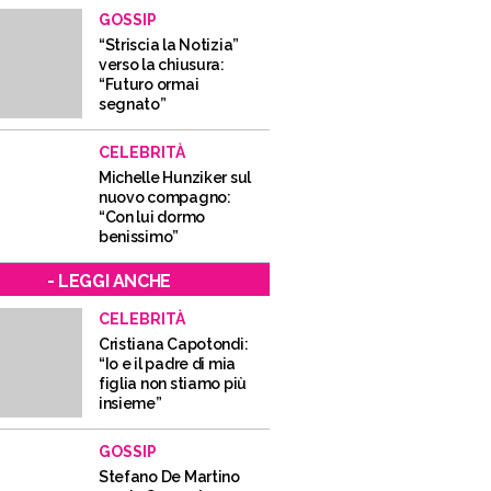
GOSSIP
“Striscia la Notizia”
verso la chiusura:
“Futuro ormai
segnato”
CELEBRITÀ
Michelle Hunziker sul
nuovo compagno:
“Con lui dormo
benissimo”
- LEGGI ANCHE
CELEBRITÀ
Cristiana Capotondi:
“Io e il padre di mia
figlia non stiamo più
insieme”
GOSSIP
Stefano De Martino