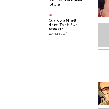
ta
“Le Iene” prima della
rottura
GOSSIP
Quando la Minetti
disse: “Faletti? Un
testa di c****
comunista”