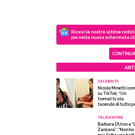
Ricevi le nostre ultime notiz
poi nella nuova schermata cli
CONTINUA 
ART
CELEBRITÀ
Nicole Minetti ico
su TikTok: “Un
format tv sta
facendo di tutto p
averla come ospit
TELEVISIONE
Barbara D’Urso a “
Zanzara”: “Non ho