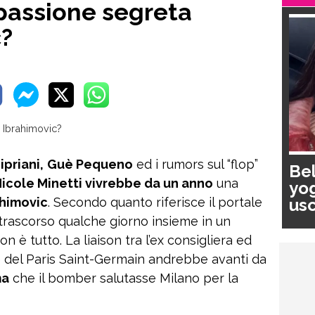
 passione segreta
c?
priani,
Guè Pequeno
ed i rumors sul “flop”
Bel
icole Minetti vivrebbe da un anno
una
yog
usc
ahimovic
. Secondo quanto riferisce il portale
pa
 trascorso qualche giorno insieme in un
on è tutto. La liaison tra l’ex consigliera ed
te del Paris Saint-Germain andrebbe avanti da
ma
che il bomber salutasse Milano per la