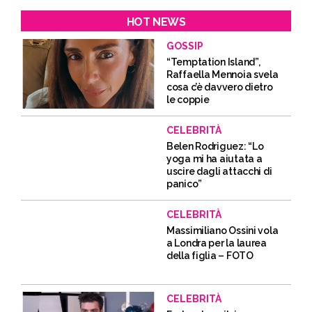
HOT NEWS
GOSSIP
“Temptation Island”,
Raffaella Mennoia svela
cosa c’è davvero dietro
le coppie
CELEBRITÀ
Belen Rodriguez: “Lo
yoga mi ha aiutata a
uscire dagli attacchi di
panico”
CELEBRITÀ
Massimiliano Ossini vola
a Londra per la laurea
della figlia – FOTO
CELEBRITÀ