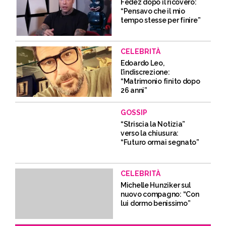
Fedez dopo il ricovero:
“Pensavo che il mio
tempo stesse per finire”
CELEBRITÀ
Edoardo Leo,
l’indiscrezione:
“Matrimonio finito dopo
26 anni”
GOSSIP
“Striscia la Notizia”
verso la chiusura:
“Futuro ormai segnato”
CELEBRITÀ
Michelle Hunziker sul
nuovo compagno: “Con
lui dormo benissimo”