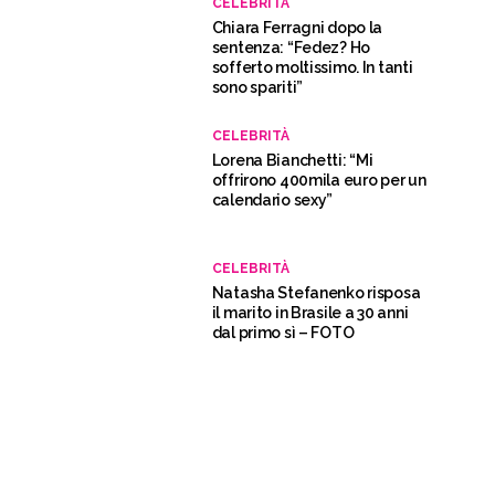
CELEBRITÀ
Chiara Ferragni dopo la
sentenza: “Fedez? Ho
sofferto moltissimo. In tanti
sono spariti”
CELEBRITÀ
Lorena Bianchetti: “Mi
offrirono 400mila euro per un
calendario sexy”
CELEBRITÀ
Natasha Stefanenko risposa
il marito in Brasile a 30 anni
dal primo sì – FOTO