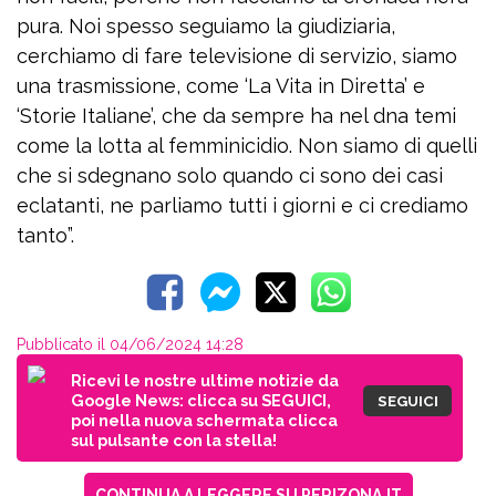
pura. Noi spesso seguiamo la giudiziaria,
cerchiamo di fare televisione di servizio, siamo
una trasmissione, come ‘La Vita in Diretta’ e
‘Storie Italiane’, che da sempre ha nel dna temi
come la lotta al femminicidio. Non siamo di quelli
che si sdegnano solo quando ci sono dei casi
eclatanti, ne parliamo tutti i giorni e ci crediamo
tanto”.
Pubblicato il 04/06/2024 14:28
Ricevi le nostre ultime notizie da
Google News: clicca su SEGUICI,
SEGUICI
poi nella nuova schermata clicca
sul pulsante con la stella!
CONTINUA A LEGGERE SU PERIZONA.IT