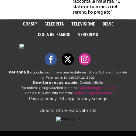
racconta la malattia: “È
stato un fulmine a ciel
sereno, ho pregato”
GOSSIP
CELEBRITÀ
TELEVISIONE
BELVE
ISOLA DEI FAMOSI
VERISSIMO
Perizona.it
quotidiano online è una testata registrata Aut. del tribunale
di Palermo n. 10 del 27/12/2021
Direttore responsabile
: Daniela Vitello
Per notizie e segnalazioni contatta:
redazione@perizona.it
Per la tua pubblicità contatta:
marketing@perizona.it
Privacy policy
Change privacy settings
-
Questo sito è associato alla