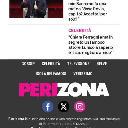
mio Sanremo fu una
me*da. Vinse Povia,
capito? Accettai per
soldi”
CELEBRITÀ
“Chiara Ferragni ama in
segreto un famoso
attore. L’unico a saperlo
è il suo migliore amico”
GOSSIP
CELEBRITÀ
TELEVISIONE
BELVE
ISOLA DEI FAMOSI
VERISSIMO
Perizona.it
quotidiano online è una testata registrata Aut. del tribunale
di Palermo n. 10 del 27/12/2021