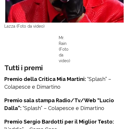
Lazza (Foto da video)
Mr.
Rain
(Foto
da
video)
Tutti i premi
Premio della Critica Mia Martini:
“Splash” –
Colapesce e Dimartino
Premio sala stampa Radio/Tv/Web “Lucio
Dalla”:
“Splash” – Colapesce e Dimartino
Premio Sergio Bardotti per il Miglior Testo: