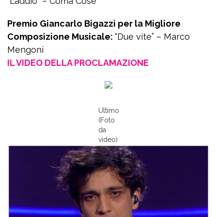
“L’addio” – Coma Cose
Premio Giancarlo Bigazzi per la Migliore
Composizione Musicale:
“Due vite” – Marco
Mengoni
IL VIDEO DELLA PROCLAMAZIONE
Ultimo
(Foto
da
video)