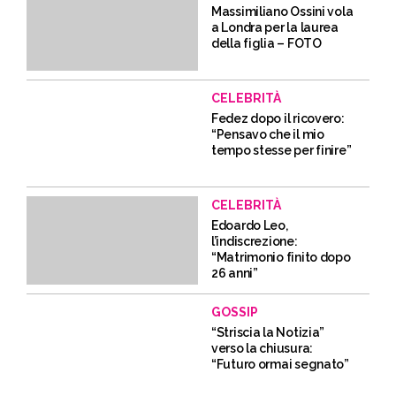
Massimiliano Ossini vola
a Londra per la laurea
della figlia – FOTO
CELEBRITÀ
Fedez dopo il ricovero:
“Pensavo che il mio
tempo stesse per finire”
CELEBRITÀ
Edoardo Leo,
l’indiscrezione:
“Matrimonio finito dopo
26 anni”
GOSSIP
“Striscia la Notizia”
verso la chiusura:
“Futuro ormai segnato”