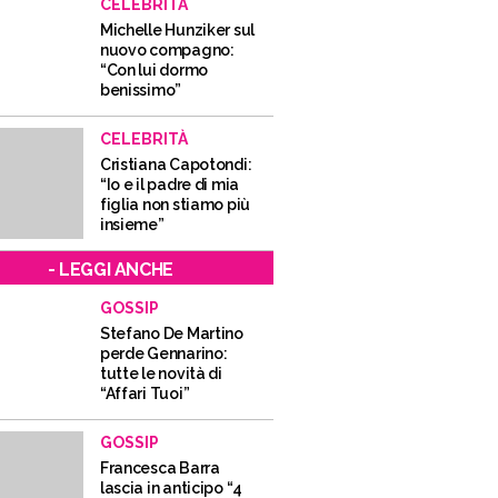
CELEBRITÀ
Michelle Hunziker sul
nuovo compagno:
“Con lui dormo
benissimo”
CELEBRITÀ
Cristiana Capotondi:
“Io e il padre di mia
figlia non stiamo più
insieme”
- LEGGI ANCHE
GOSSIP
Stefano De Martino
perde Gennarino:
tutte le novità di
“Affari Tuoi”
GOSSIP
Francesca Barra
lascia in anticipo “4