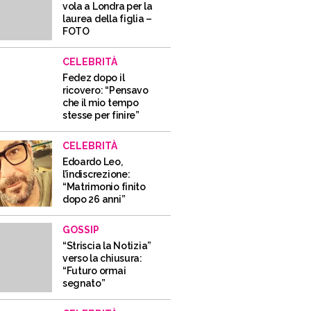
vola a Londra per la
laurea della figlia –
FOTO
CELEBRITÀ
Fedez dopo il
ricovero: “Pensavo
che il mio tempo
stesse per finire”
CELEBRITÀ
Edoardo Leo,
l’indiscrezione:
“Matrimonio finito
dopo 26 anni”
GOSSIP
“Striscia la Notizia”
verso la chiusura:
“Futuro ormai
segnato”