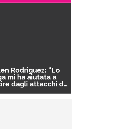
en Rodriguez: “Lo
a mi ha aiutata a
ire dagli attacchi di
nico”