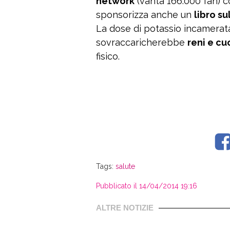
network
(vanta 166.000 fan) co
sponsorizza anche un
libro su
La dose di potassio incamerat
sovraccaricherebbe
reni e cu
fisico.
Tags:
salute
Pubblicato il 14/04/2014 19:16
ALTRE NOTIZIE