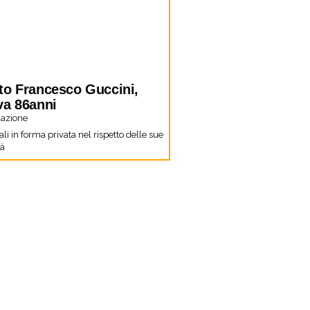
to Francesco Guccini,
va 86anni
azione
li in forma privata nel rispetto delle sue
tà