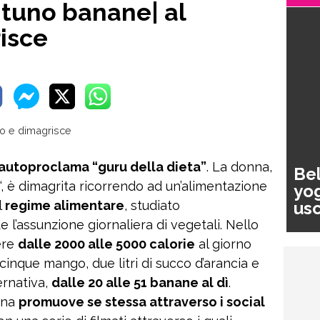
tuno banane| al
isce
 autoproclama “guru della dieta”
. La donna,
Bel
“, è dimagrita ricorrendo ad un’alimentazione
yog
usc
l
regime alimentare
, studiato
pa
l’assunzione giornaliera di vegetali. Nello
ere
dalle 2000 alle 5000 calorie
al giorno
 cinque mango, due litri di succo d’arancia e
ternativa,
dalle 20 alle 51 banane al dì
.
iana
promuove se stessa attraverso i social