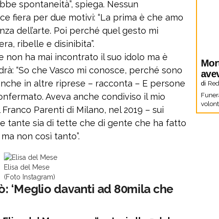
ebbe spontaneità”, spiega. Nessun
ice fiera per due motivi: “La prima è che amo
nza dell’arte. Poi perché quel gesto mi
, ribelle e disinibita”.
e non ha mai incontrato il suo idolo ma è
Mor
drà: “So che Vasco mi conosce, perché sono
ave
anche in altre riprese – racconta – E persone
di
Red
confermato. Aveva anche condiviso il mio
Funera
volon
 Franco Parenti di Milano, nel 2019 – sui
e tante sia di tette che di gente che ha fatto
 ma non così tanto”.
Elisa del Mese
(Foto Instagram)
zò: ‘Meglio davanti ad 80mila che