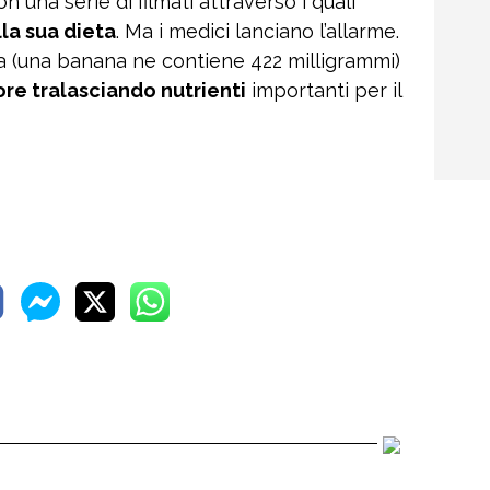
n una serie di filmati attraverso i quali
lla sua dieta
. Ma i medici lanciano l’allarme.
a (una banana ne contiene 422 milligrammi)
ore tralasciando nutrienti
importanti per il