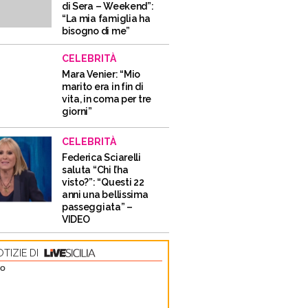
di Sera – Weekend”:
“La mia famiglia ha
bisogno di me”
CELEBRITÀ
Mara Venier: “Mio
marito era in fin di
vita, in coma per tre
giorni”
CELEBRITÀ
Federica Sciarelli
saluta “Chi l’ha
visto?”: “Questi 22
anni una bellissima
passeggiata” –
VIDEO
TIZIE DI
TO