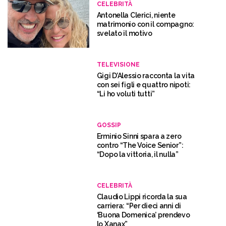
CELEBRITÀ
Antonella Clerici, niente
matrimonio con il compagno:
svelato il motivo
TELEVISIONE
Gigi D’Alessio racconta la vita
con sei figli e quattro nipoti:
“Li ho voluti tutti”
GOSSIP
Erminio Sinni spara a zero
contro “The Voice Senior”:
“Dopo la vittoria, il nulla”
CELEBRITÀ
Claudio Lippi ricorda la sua
carriera: “Per dieci anni di
‘Buona Domenica’ prendevo
lo Xanax”