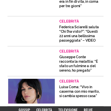
era in fin di vita, in coma
per tre giorni”
CELEBRITÀ
Federica Sciarelli saluta
“Chi l’ha visto?”: “Questi
22 anni una bellissima
passeggiata” – VIDEO
CELEBRITÀ
Giuseppe Conte
racconta la malattia: “È
stato un fulmine a ciel
sereno, ho pregato”
CELEBRITÀ
Luisa Corna: “Vivo in
caserma con mio marito,
si cambia spesso casa”
GOSSIP
CELEBRITÀ
TELEVISIONE
BELVE