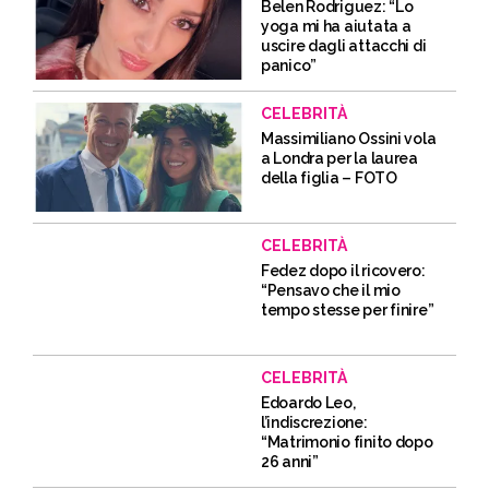
Belen Rodriguez: “Lo
yoga mi ha aiutata a
uscire dagli attacchi di
panico”
CELEBRITÀ
Massimiliano Ossini vola
a Londra per la laurea
della figlia – FOTO
CELEBRITÀ
Fedez dopo il ricovero:
“Pensavo che il mio
tempo stesse per finire”
CELEBRITÀ
Edoardo Leo,
l’indiscrezione:
“Matrimonio finito dopo
26 anni”