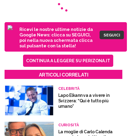
Ricevi le nostre ultime notizie da
Google News: clicca su SEGUICI,
SEGUICI
poi nella nuova schermata clicca
sul pulsante con la stella!
CONTINUA A LEGGERE SU PERIZONA.IT
ARTICOLI CORRELATI
CELEBRITÀ
Lapo Elkann va a vivere in
Svizzera: “Qui è tutto più
umano”
CURIOSITÀ
La moglie di Carlo Calenda