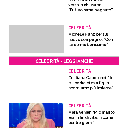
verso la chiusura:
“Futuro ormai segnato”
CELEBRITÀ
Michelle Hunziker sul
nuovo compagno: “Con
lui dormo benissimo”
CELEBRITÀ - LEGGI ANCHE
CELEBRITÀ
Cristiana Capotondi: “Io
e il padre di mia figlia
non stiamo più insieme”
CELEBRITÀ
Mara Venier: “Mio marito
era in fin di vita, in coma
per tre giorni”