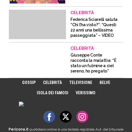
CELEBRITÀ
Federica Sciarelli saluta
“Chi l’ha visto?”: “Questi
22 anni una bellissima
passeggiata” – VIDEO
CELEBRITÀ
Giuseppe Conte
racconta la malattia: “È
stato un fulmine a ciel
sereno, ho pregato”
GOSSIP
CELEBRITÀ
TELEVISIONE
BELVE
ISOLA DEI FAMOSI
VERISSIMO
Perizona.it
quotidiano online è una testata registrata Aut. del tribunale