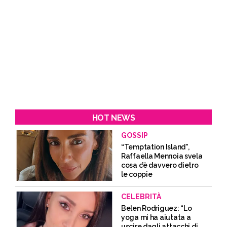
HOT NEWS
GOSSIP
“Temptation Island”,
Raffaella Mennoia svela
cosa c’è davvero dietro
le coppie
CELEBRITÀ
Belen Rodriguez: “Lo
yoga mi ha aiutata a
uscire dagli attacchi di