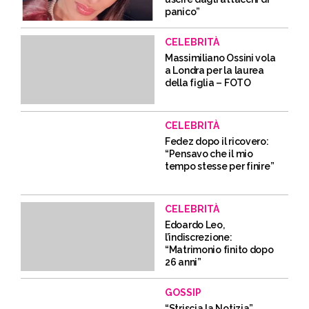
panico”
CELEBRITÀ
Massimiliano Ossini vola
a Londra per la laurea
della figlia – FOTO
CELEBRITÀ
Fedez dopo il ricovero:
“Pensavo che il mio
tempo stesse per finire”
CELEBRITÀ
Edoardo Leo,
l’indiscrezione:
“Matrimonio finito dopo
26 anni”
GOSSIP
“Striscia la Notizia”