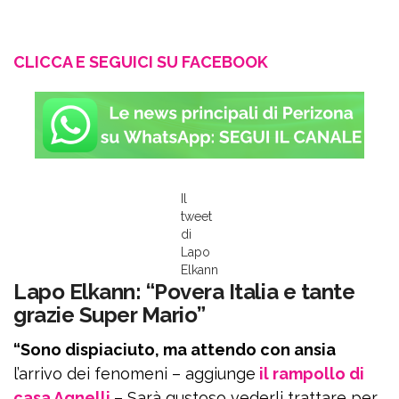
CLICCA E SEGUICI SU FACEBOOK
Il
tweet
di
Lapo
Elkann
Lapo Elkann: “Povera Italia e tante
grazie Super Mario”
“Sono dispiaciuto, ma attendo con ansia
l’arrivo dei fenomeni – aggiunge
il rampollo di
casa Agnelli
– Sarà gustoso vederli trattare per