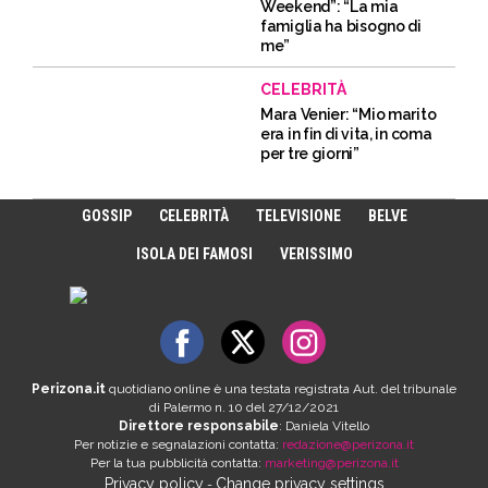
Weekend”: “La mia
famiglia ha bisogno di
me”
CELEBRITÀ
Mara Venier: “Mio marito
era in fin di vita, in coma
per tre giorni”
GOSSIP
CELEBRITÀ
TELEVISIONE
BELVE
ISOLA DEI FAMOSI
VERISSIMO
Perizona.it
quotidiano online è una testata registrata Aut. del tribunale
di Palermo n. 10 del 27/12/2021
Direttore responsabile
: Daniela Vitello
Per notizie e segnalazioni contatta:
redazione@perizona.it
Per la tua pubblicità contatta:
marketing@perizona.it
Privacy policy
Change privacy settings
-