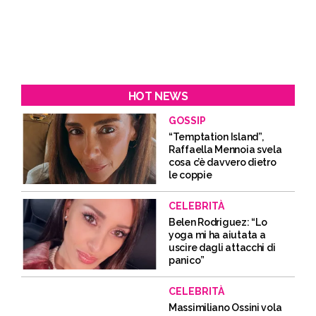
HOT NEWS
GOSSIP
“Temptation Island”,
Raffaella Mennoia svela
cosa c’è davvero dietro
le coppie
CELEBRITÀ
Belen Rodriguez: “Lo
yoga mi ha aiutata a
uscire dagli attacchi di
panico”
CELEBRITÀ
Massimiliano Ossini vola