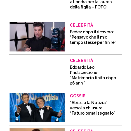
a Londra per la laurea
della figlia – FOTO
CELEBRITÀ
Fedez dopo il ricovero:
“Pensavo che il mio
tempo stesse per finire”
CELEBRITÀ
Edoardo Leo,
l’indiscrezione:
“Matrimonio finito dopo
26 anni”
GOSSIP
“Striscia la Notizia”
verso la chiusura:
“Futuro ormai segnato”