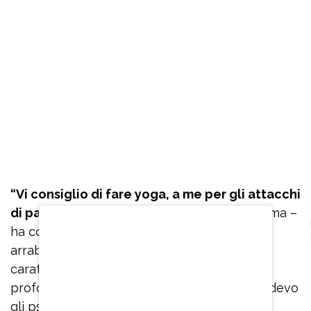
“Vi consiglio di fare yoga, a me per gli attacchi
di panico
è servito veramente tanto, mi calma –
ha confidato – Se ho paura o inizio ad
arrabbiarmi per qualcosa perché ho un
caratterino non molto facile, inspiro
profondamente. Quando stavo male e prendevo
gli psicofarmaci, quando mi arrivavano gli