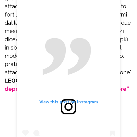
attacchi di panico che erano veramente molto
forti, ero immobilizzata, non riuscivo ad alzarmi
dal letto e ad uscire dalla stanza. Sono stata due
mesi rinchiusa in casa, con le tende chiuse. Mi
dicevano: ‘Respira’. Io ci provavo ma andavo più
in sbatti. Invece bisogna imparare a farlo nel
modo corretto. Quindi rinnovo il mio consiglio:
praticate Hatha yoga se volete uscire dagli
attacchi di panico che portano alla depressione”.
LEGGI ANCHE:
Belen Rodriguez e la
depressione: “Sono sparita per sopravvivere”
View this post on Instagram