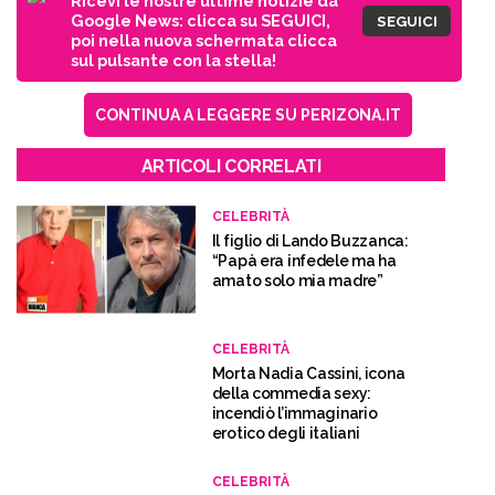
Ricevi le nostre ultime notizie da
Google News: clicca su SEGUICI,
SEGUICI
poi nella nuova schermata clicca
sul pulsante con la stella!
CONTINUA A LEGGERE SU PERIZONA.IT
ARTICOLI CORRELATI
CELEBRITÀ
Il figlio di Lando Buzzanca:
“Papà era infedele ma ha
amato solo mia madre”
CELEBRITÀ
Morta Nadia Cassini, icona
della commedia sexy:
incendiò l’immaginario
erotico degli italiani
CELEBRITÀ