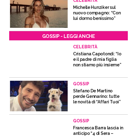
CELEBRITÀ
Michelle Hunziker sul
nuovo compagno: “Con
lui dormo benissimo”
GOSSIP - LEGGI ANCHE
CELEBRITÀ
Cristiana Capotondi: “Io
e il padre di mia figlia
non stiamo più insieme”
GOSSIP
Stefano De Martino
perde Gennarino: tutte
le novità di “Affari Tuoi”
GOSSIP
Francesca Barra lascia in
anticipo “4 di Sera –