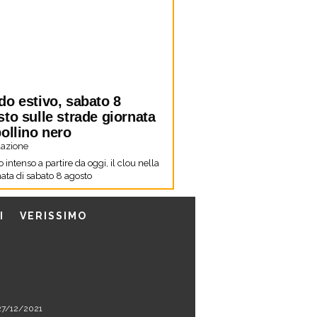
do estivo, sabato 8
to sulle strade giornata
ollino nero
azione
co intenso a partire da oggi, il clou nella
ata di sabato 8 agosto
I
VERISSIMO
l 27/12/2021