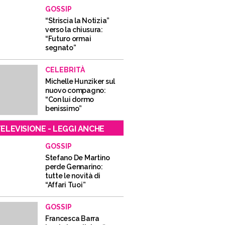
GOSSIP
“Striscia la Notizia”
verso la chiusura:
“Futuro ormai
segnato”
CELEBRITÀ
Michelle Hunziker sul
nuovo compagno:
“Con lui dormo
benissimo”
ELEVISIONE - LEGGI ANCHE
GOSSIP
Stefano De Martino
perde Gennarino:
tutte le novità di
“Affari Tuoi”
GOSSIP
Francesca Barra