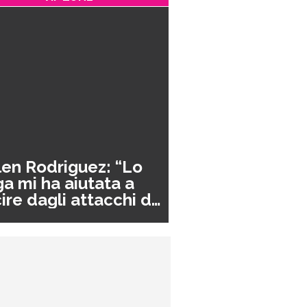
en Rodriguez: “Lo
a mi ha aiutata a
ire dagli attacchi di
nico”