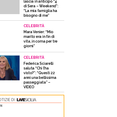
lascia in anticipo “4
di Sera – Weekend”:
“La mia famiglia ha
bisogno di me”
CELEBRITÀ
Mara Venier: “Mio
marito era in fin di
vita, in coma per tre
giorni”
CELEBRITÀ
Federica Sciarelli
saluta “Chi l’ha
visto?”: “Questi 22
anni una bellissima
passeggiata” –
VIDEO
TIZIE DI
ZE