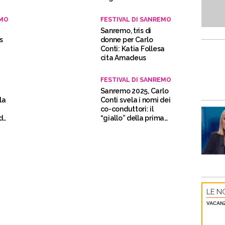
litigavamo mai”
EMO
FESTIVAL DI SANREMO
Sanremo, tris di
s
donne per Carlo
t
Conti: Katia Follesa
cita Amadeus
FESTIVAL DI SANREMO
Sanremo 2025, Carlo
la
Conti svela i nomi dei
co-conduttori: il
de
“giallo” della prima
serata
LE NO
VACAN