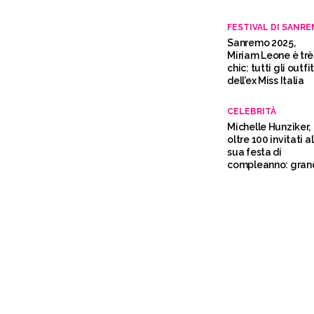
FESTIVAL DI SANR
Sanremo 2025,
Miriam Leone è trè
chic: tutti gli outfi
dell’ex Miss Italia
CELEBRITÀ
Michelle Hunziker,
oltre 100 invitati al
sua festa di
compleanno: gran
assente Ilary Blasi