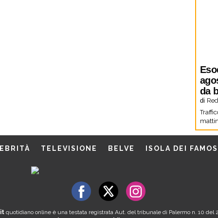
Eso
agos
da b
di
Red
Traffi
mattin
EBRITÀ
TELEVISIONE
BELVE
ISOLA DEI FAMOS
it
quotidiano online è una testata registrata Aut. del tribunale di Palermo n. 10 de