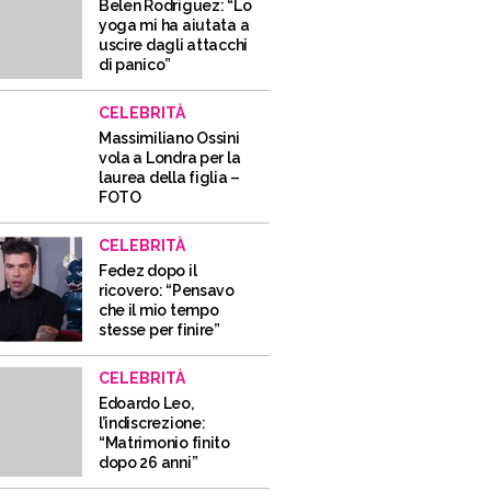
Belen Rodriguez: “Lo
yoga mi ha aiutata a
uscire dagli attacchi
di panico”
CELEBRITÀ
Massimiliano Ossini
vola a Londra per la
laurea della figlia –
FOTO
CELEBRITÀ
Fedez dopo il
ricovero: “Pensavo
che il mio tempo
stesse per finire”
CELEBRITÀ
Edoardo Leo,
l’indiscrezione:
“Matrimonio finito
dopo 26 anni”