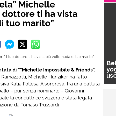
gela” Michelle
 dottore ti ha vista
i tuo marito”
Bel
yog
ntata di ““Michelle Impossibile & Friends”,
usc
s Ramazzotti, Michelle Hunziker ha fatto
pa
siva Katia Follesa. A sorpresa, tra una battuta
n ballo – pur senza nominarlo – Giovanni
 quale la conduttrice svizzera è stata legata
azione da Tomaso Trussardi.