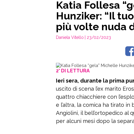
Katia Follesa “
Hunziker: “Il tuo
più volte nuda d
Daniela Vitello
| 23/02/2023
2' DI LETTURA
Ieri sera, durante la prima pu
uscito di scena l’ex marito Ero
quattro chiacchiere con l’esplo
e l’altra, la comica ha tirato i
Angiolini, il bell’ortopedico al
per alcuni mesi dopo la separ