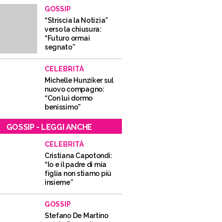
GOSSIP
“Striscia la Notizia”
verso la chiusura:
“Futuro ormai
segnato”
CELEBRITÀ
Michelle Hunziker sul
nuovo compagno:
“Con lui dormo
benissimo”
GOSSIP - LEGGI ANCHE
CELEBRITÀ
Cristiana Capotondi:
“Io e il padre di mia
figlia non stiamo più
insieme”
GOSSIP
Stefano De Martino