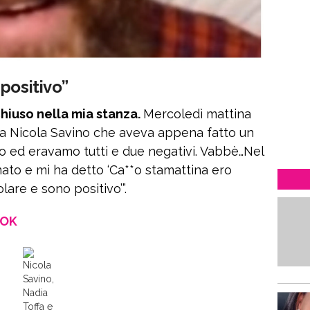
positivo”
chiuso nella mia stanza.
Mercoledì mattina
era Nicola Savino che aveva appena fatto un
o ed eravamo tutti e due negativi. Vabbè…Nel
ato e mi ha detto ‘Ca**o stamattina ero
lare e sono positivo’”.
OOK
Nicola
Savino,
Nadia
Toffa e