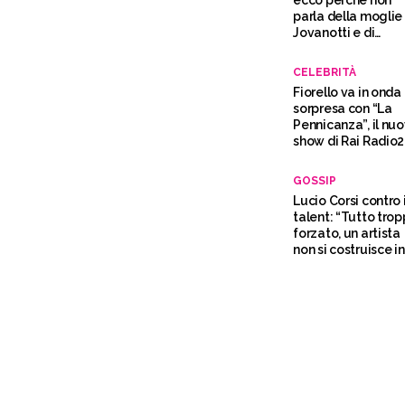
ecco perchè non
parla della moglie 
Jovanotti e di
Selvaggia Lucarell
CELEBRITÀ
Fiorello va in onda
sorpresa con “La
Pennicanza”, il nu
show di Rai Radio2
GOSSIP
Lucio Corsi contro 
talent: “Tutto tro
forzato, un artista
non si costruisce in
pochi mesi”