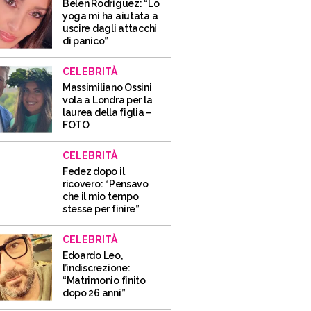
Belen Rodriguez: “Lo
yoga mi ha aiutata a
uscire dagli attacchi
di panico”
CELEBRITÀ
Massimiliano Ossini
vola a Londra per la
laurea della figlia –
FOTO
CELEBRITÀ
Fedez dopo il
ricovero: “Pensavo
che il mio tempo
stesse per finire”
CELEBRITÀ
Edoardo Leo,
l’indiscrezione:
“Matrimonio finito
dopo 26 anni”