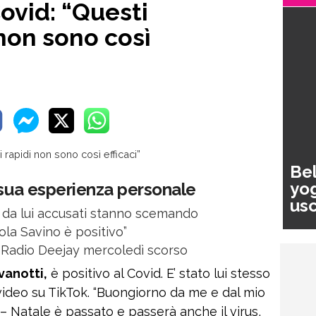
Covid: “Questi
non sono così
Bel
yog
 sua esperienza personale
usc
 da lui accusati stanno scemando
pa
ola Savino è positivo”
 a Radio Deejay mercoledì scorso
ovanotti,
è positivo al Covid. E’ stato lui stesso
 video su TikTok. “Buongiorno da me e dal mio
 – Natale è passato e passerà anche il virus,