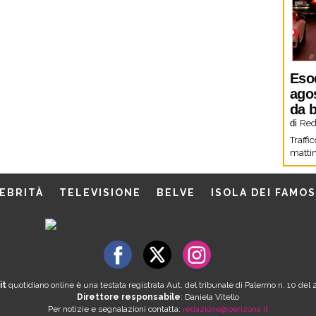
Eso
agos
da b
di
Red
Traffi
mattin
EBRITÀ
TELEVISIONE
BELVE
ISOLA DEI FAMOS
it
quotidiano online è una testata registrata Aut. del tribunale di Palermo n. 10 de
Direttore responsabile
: Daniela Vitello
Per notizie e segnalazioni contatta:
redazione@perizona.it