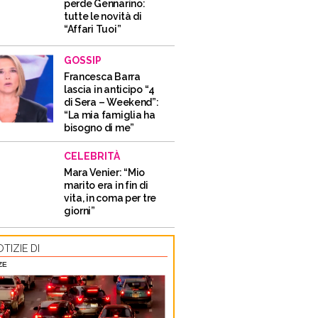
perde Gennarino:
tutte le novità di
“Affari Tuoi”
GOSSIP
Francesca Barra
lascia in anticipo “4
di Sera – Weekend”:
“La mia famiglia ha
bisogno di me”
CELEBRITÀ
Mara Venier: “Mio
marito era in fin di
vita, in coma per tre
giorni”
TIZIE DI
ZE