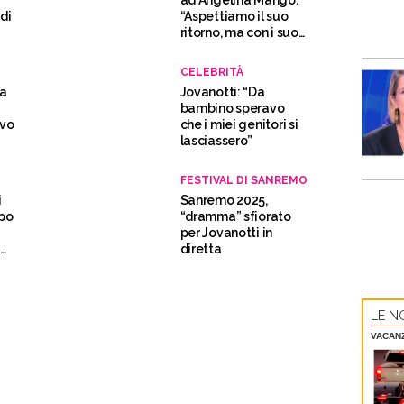
ad Angelina Mango:
di
“Aspettiamo il suo
ritorno, ma con i suoi
i
tempi”
CELEBRITÀ
 a
Jovanotti: “Da
bambino speravo
ovo
che i miei genitori si
lasciassero”
FESTIVAL DI SANREMO
i
Sanremo 2025,
ppo
“dramma” sfiorato
per Jovanotti in
diretta
LE NO
VACAN