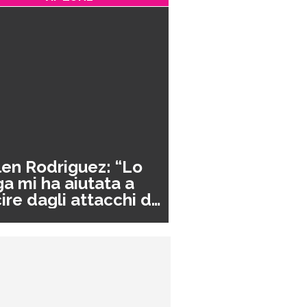
en Rodriguez: “Lo
a mi ha aiutata a
ire dagli attacchi di
nico”