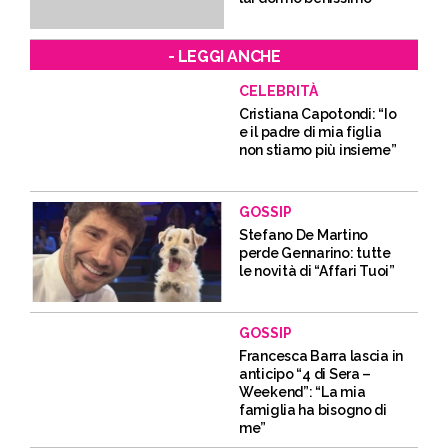
- LEGGI ANCHE
CELEBRITÀ
Cristiana Capotondi: “Io
e il padre di mia figlia
non stiamo più insieme”
GOSSIP
Stefano De Martino
perde Gennarino: tutte
le novità di “Affari Tuoi”
GOSSIP
Francesca Barra lascia in
anticipo “4 di Sera –
Weekend”: “La mia
famiglia ha bisogno di
me”