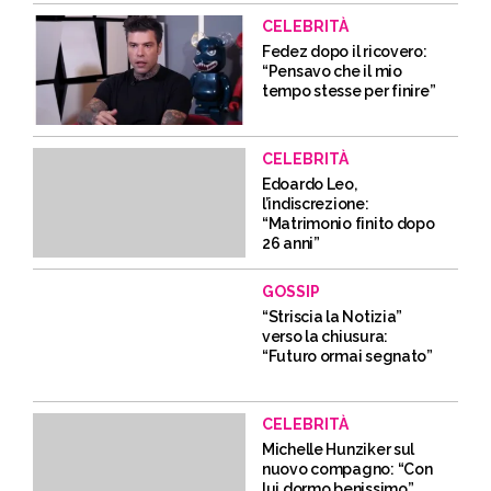
CELEBRITÀ
Fedez dopo il ricovero:
“Pensavo che il mio
tempo stesse per finire”
CELEBRITÀ
Edoardo Leo,
l’indiscrezione:
“Matrimonio finito dopo
26 anni”
GOSSIP
“Striscia la Notizia”
verso la chiusura:
“Futuro ormai segnato”
CELEBRITÀ
Michelle Hunziker sul
nuovo compagno: “Con
lui dormo benissimo”