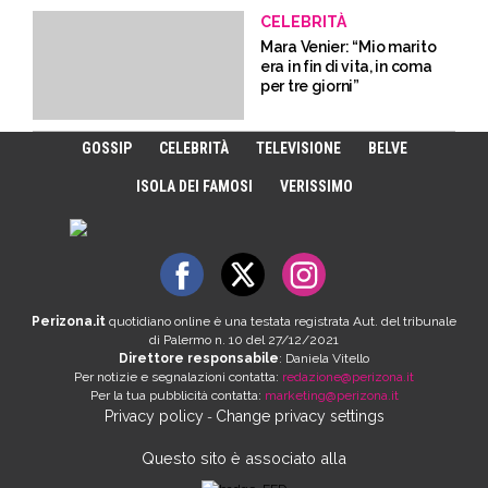
CELEBRITÀ
Mara Venier: “Mio marito
era in fin di vita, in coma
per tre giorni”
GOSSIP
CELEBRITÀ
TELEVISIONE
BELVE
ISOLA DEI FAMOSI
VERISSIMO
Perizona.it
quotidiano online è una testata registrata Aut. del tribunale
di Palermo n. 10 del 27/12/2021
Direttore responsabile
: Daniela Vitello
Per notizie e segnalazioni contatta:
redazione@perizona.it
Per la tua pubblicità contatta:
marketing@perizona.it
Privacy policy
Change privacy settings
-
Questo sito è associato alla