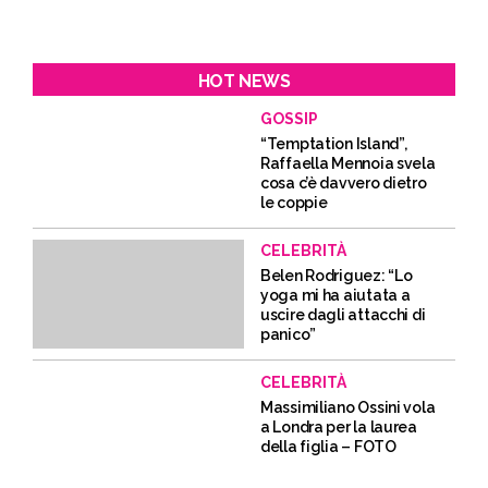
HOT NEWS
GOSSIP
“Temptation Island”,
Raffaella Mennoia svela
cosa c’è davvero dietro
le coppie
CELEBRITÀ
Belen Rodriguez: “Lo
yoga mi ha aiutata a
uscire dagli attacchi di
panico”
CELEBRITÀ
Massimiliano Ossini vola
a Londra per la laurea
della figlia – FOTO