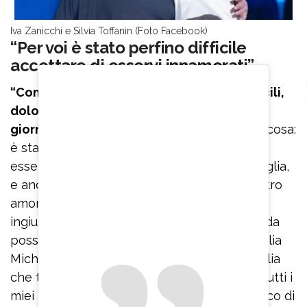
Iva Zanicchi e Silvia Toffanin (Foto Facebook)
“Per voi è stato perfino difficile
accettare di esservi innamorati”
“Come tutti, avete avuto momenti non facili,
dolori, lutti, malattie – ha aggiunto il
giornalista
– Perfino la felicità a volte è faticosa:
è stato perfino difficile per voi accettare di
esservi innamorati: tu eri sposata, con una figlia,
e anche Fausto. Io c’ero, avevo capito. Il vostro
amore mi ha sempre abbagliato. Sembra
ingiusto che il destino e una malattia bastarda
possano avervi diviso. Per fortuna hai tua figlia
Michela, i tuoi nipoti, tuo genero, e tutta l’Italia
che ti ama. E ti amo anch’io, con Betta, con tutti i
miei redattori, che ti adorano. Ti lascio e cerco di