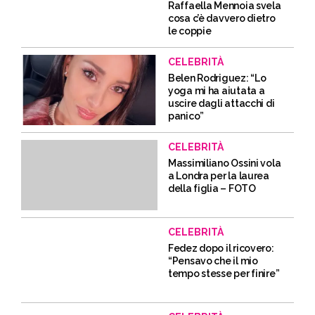
Raffaella Mennoia svela
cosa c’è davvero dietro
le coppie
CELEBRITÀ
Belen Rodriguez: “Lo
yoga mi ha aiutata a
uscire dagli attacchi di
panico”
CELEBRITÀ
Massimiliano Ossini vola
a Londra per la laurea
della figlia – FOTO
CELEBRITÀ
Fedez dopo il ricovero:
“Pensavo che il mio
tempo stesse per finire”