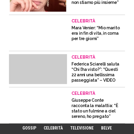
non stiamo più insieme”
CELEBRITÀ
Mara Venier: “Mio marito
era in fin di vita, in coma
per tre giorni”
CELEBRITÀ
Federica Sciarelli saluta
“Chi l’ha visto?”: “Questi
22 anni una bellissima
passeggiata” – VIDEO
CELEBRITÀ
Giuseppe Conte
racconta la malattia: “È
stato un fulmine a ciel
sereno, ho pregato”
GOSSIP
CELEBRITÀ
TELEVISIONE
BELVE