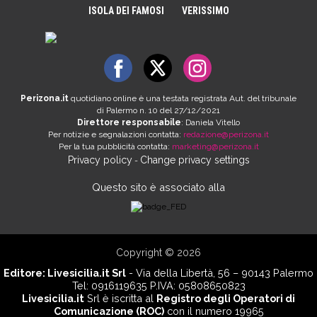
ISOLA DEI FAMOSI
VERISSIMO
Perizona.it
quotidiano online è una testata registrata Aut. del tribunale
di Palermo n. 10 del 27/12/2021
Direttore responsabile
: Daniela Vitello
Per notizie e segnalazioni contatta:
redazione@perizona.it
Per la tua pubblicità contatta:
marketing@perizona.it
Privacy policy
Change privacy settings
-
Questo sito è associato alla
Copyright © 2026
Editore:
Livesicilia.it Srl
- Via della Libertà, 56 – 90143 Palermo
Tel: 0916119635 P.IVA: 05808650823
Livesicilia.it
Srl è iscritta al
Registro degli Operatori di
Comunicazione (ROC)
con il numero 19965