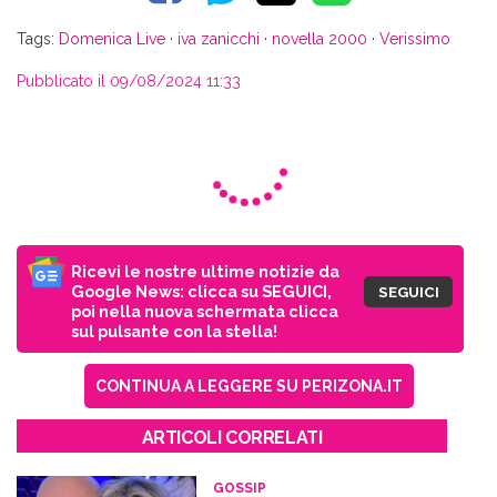
Tags:
Domenica Live
·
iva zanicchi
·
novella 2000
·
Verissimo
Pubblicato il 09/08/2024 11:33
Ricevi le nostre ultime notizie da
Google News: clicca su SEGUICI,
SEGUICI
poi nella nuova schermata clicca
sul pulsante con la stella!
CONTINUA A LEGGERE SU PERIZONA.IT
ARTICOLI CORRELATI
GOSSIP