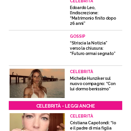
CELEBRITÀ
Edoardo Leo,
l’indiscrezione:
“Matrimonio finito dopo
26 anni”
GOSSIP
“Striscia la Notizia”
verso la chiusura:
“Futuro ormai segnato”
CELEBRITÀ
Michelle Hunziker sul
nuovo compagno: “Con
lui dormo benissimo”
CELEBRITÀ - LEGGI ANCHE
CELEBRITÀ
Cristiana Capotondi: “Io
e il padre di mia figlia