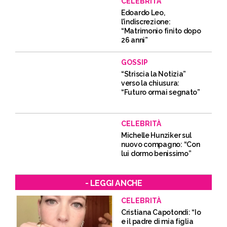
CELEBRITÀ
Edoardo Leo,
l’indiscrezione:
“Matrimonio finito dopo
26 anni”
GOSSIP
“Striscia la Notizia”
verso la chiusura:
“Futuro ormai segnato”
CELEBRITÀ
Michelle Hunziker sul
nuovo compagno: “Con
lui dormo benissimo”
- LEGGI ANCHE
CELEBRITÀ
Cristiana Capotondi: “Io
e il padre di mia figlia