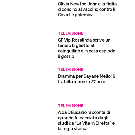
Olivia Newton-John e la figlia
dicono no al vaccino contro il
Covid: è polemica
TELEVISIONE
GF Vip, Rosalinda scrive un
tenero biglietto al
coinquilino e in casa esplode
il gossip
TELEVISIONE
Dramma per Dayane Mello: il
fratello muore a 27 anni
TELEVISIONE
Alda D’Eusanio racconta di
quando fu cacciata dagli
studi de “La Vita in Diretta” e
la regia stacca