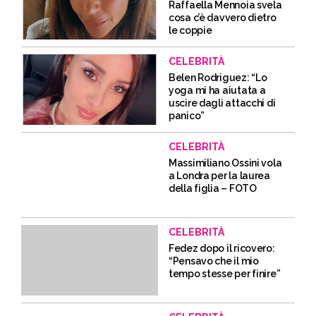
Raffaella Mennoia svela
cosa c’è davvero dietro
le coppie
CELEBRITÀ
Belen Rodriguez: “Lo
yoga mi ha aiutata a
uscire dagli attacchi di
panico”
CELEBRITÀ
Massimiliano Ossini vola
a Londra per la laurea
della figlia – FOTO
CELEBRITÀ
Fedez dopo il ricovero:
“Pensavo che il mio
tempo stesse per finire”