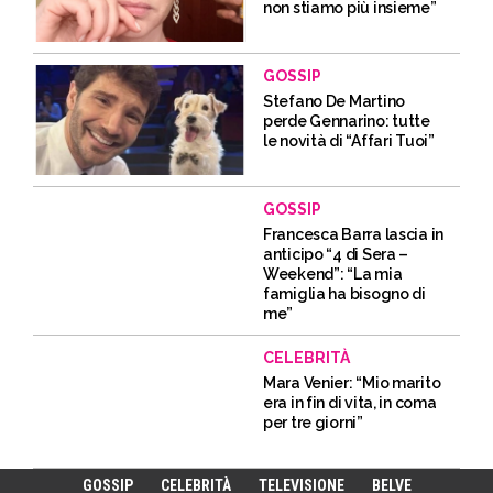
non stiamo più insieme”
GOSSIP
Stefano De Martino
perde Gennarino: tutte
le novità di “Affari Tuoi”
GOSSIP
Francesca Barra lascia in
anticipo “4 di Sera –
Weekend”: “La mia
famiglia ha bisogno di
me”
CELEBRITÀ
Mara Venier: “Mio marito
era in fin di vita, in coma
per tre giorni”
GOSSIP
CELEBRITÀ
TELEVISIONE
BELVE