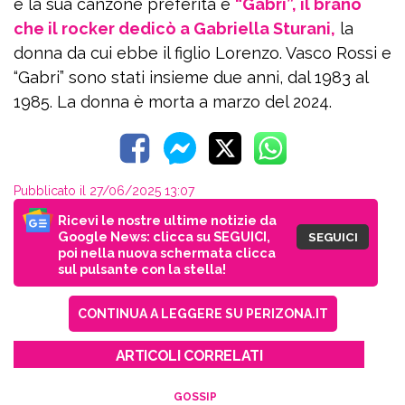
e la sua canzone preferita è
“Gabri”, il brano
che il rocker dedicò a Gabriella Sturani,
la
donna da cui ebbe il figlio Lorenzo. Vasco Rossi e
“Gabri” sono stati insieme due anni, dal 1983 al
1985. La donna è morta a marzo del 2024.
Pubblicato il 27/06/2025 13:07
Ricevi le nostre ultime notizie da
Google News: clicca su SEGUICI,
SEGUICI
poi nella nuova schermata clicca
sul pulsante con la stella!
CONTINUA A LEGGERE SU PERIZONA.IT
ARTICOLI CORRELATI
GOSSIP