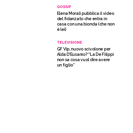
GOSSIP
Elena Morali pubblica il video
del fidanzato che entra in
casa con una bionda (che non
è lei)
TELEVISIONE
GF Vip, nuovo scivolone per
Alda D’Eusanio? “La De Filippi
non sa cosa vuol dire avere
un figlio”