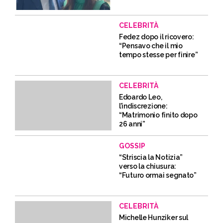
CELEBRITÀ
Fedez dopo il ricovero:
“Pensavo che il mio
tempo stesse per finire”
CELEBRITÀ
Edoardo Leo,
l’indiscrezione:
“Matrimonio finito dopo
26 anni”
GOSSIP
“Striscia la Notizia”
verso la chiusura:
“Futuro ormai segnato”
CELEBRITÀ
Michelle Hunziker sul