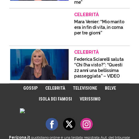
me”
CELEBRITÀ
Mara Venier: “Mio marito
era in fin di vita, in coma
per tre giorni”
CELEBRITÀ
Federica Sciarelli saluta
“Chi l’ha visto?”: “Questi
22 anni una bellissima
passeggiata” – VIDEO
GOSSIP
CELEBRITÀ
TELEVISIONE
BELVE
ISOLA DEI FAMOSI
VERISSIMO
Perizona.it
quotidiano online è una testata registrata Aut. del tribunale