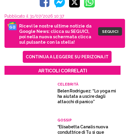
Pubblicato il 31/07/2026 10:37
Ricevi le nostre ultime notizie da
Google News: clicca su SEGUICI,
SEGUICI
poi nella nuova schermata clicca
sul pulsante con la stella!
CONTINUA A LEGGERE SU PERIZONA.IT
ARTICOLI CORRELATI
CELEBRITÀ
Belen Rodriguez: “Lo yoga mi
ha aiutata a uscire dagli
attacchi di panico”
GOSSIP
“Elisabetta Canalis nuova
conduttrice di Tu sì que