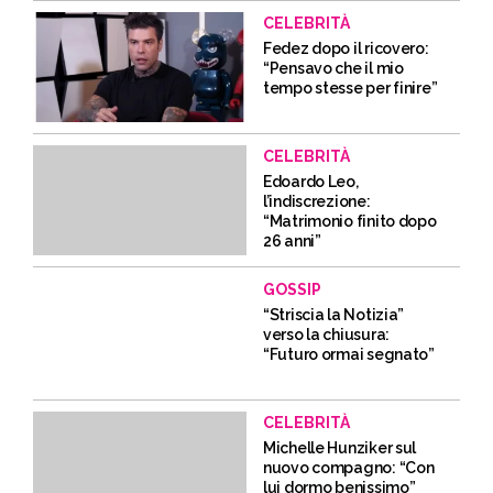
CELEBRITÀ
Fedez dopo il ricovero:
“Pensavo che il mio
tempo stesse per finire”
CELEBRITÀ
Edoardo Leo,
l’indiscrezione:
“Matrimonio finito dopo
26 anni”
GOSSIP
“Striscia la Notizia”
verso la chiusura:
“Futuro ormai segnato”
CELEBRITÀ
Michelle Hunziker sul
nuovo compagno: “Con
lui dormo benissimo”