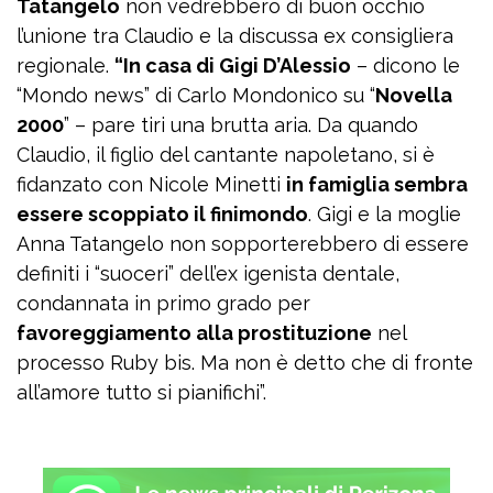
Tatangelo
non vedrebbero di buon occhio
l’unione tra Claudio e la discussa ex consigliera
regionale.
“In casa di Gigi D’Alessio
– dicono le
“Mondo news” di Carlo Mondonico su “
Novella
2000
” – pare tiri una brutta aria. Da quando
Claudio, il figlio del cantante napoletano, si è
fidanzato con Nicole Minetti
in famiglia sembra
essere scoppiato il finimondo
. Gigi e la moglie
Anna Tatangelo non sopporterebbero di essere
definiti i “suoceri” dell’ex igenista dentale,
condannata in primo grado per
favoreggiamento alla prostituzione
nel
processo Ruby bis. Ma non è detto che di fronte
all’amore tutto si pianifichi”.