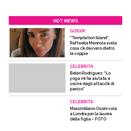
HOT NEWS
GOSSIP
“Temptation Island”,
Raffaella Mennoia svela
cosa c’è davvero dietro
le coppie
CELEBRITÀ
Belen Rodriguez: “Lo
yoga mi ha aiutata a
uscire dagli attacchi di
panico”
CELEBRITÀ
Massimiliano Ossini vola
a Londra per la laurea
della figlia – FOTO