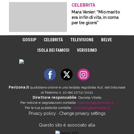
CELEBRITÀ
Mara Venier: “Mio marito
era in fin di vita, in coma
per tre giorni”
GOSSIP
CELEBRITÀ
TELEVISIONE
BELVE
ISOLA DEI FAMOSI
VERISSIMO
Perizona.it
quotidiano online è una testata registrata Aut. del tribunale
di Palermo n. 10 del 27/12/2021
Direttore responsabile
: Daniela Vitello
Per notizie e segnalazioni contatta:
redazione@perizona.it
Per la tua pubblicità contatta:
marketing@perizona.it
Privacy policy
Change privacy settings
-
Questo sito è associato alla