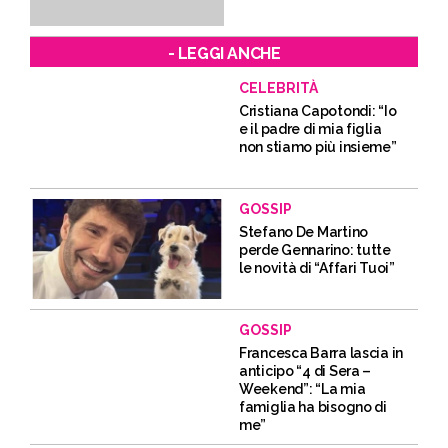
- LEGGI ANCHE
CELEBRITÀ
Cristiana Capotondi: “Io
e il padre di mia figlia
non stiamo più insieme”
GOSSIP
Stefano De Martino
perde Gennarino: tutte
le novità di “Affari Tuoi”
GOSSIP
Francesca Barra lascia in
anticipo “4 di Sera –
Weekend”: “La mia
famiglia ha bisogno di
me”